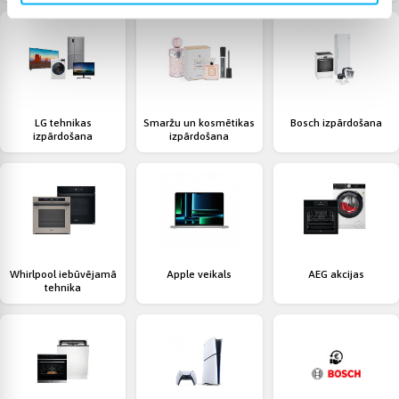
LG tehnikas
Smaržu un kosmētikas
Bosch izpārdošana
izpārdošana
izpārdošana
Whirlpool iebūvējamā
Apple veikals
AEG akcijas
tehnika