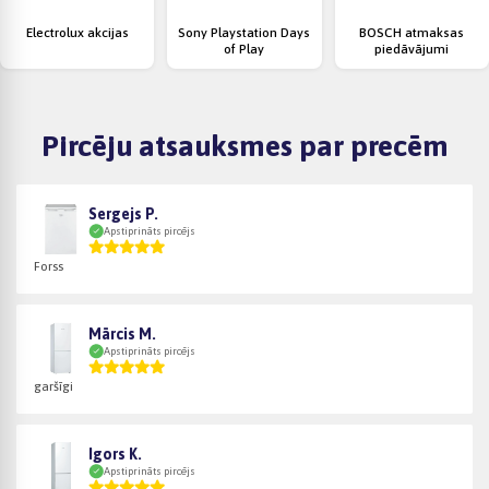
Electrolux akcijas
Sony Playstation Days
BOSCH atmaksas
of Play
piedāvājumi
Pircēju atsauksmes par precēm
Sergejs P.
Apstiprināts pircējs
Forss
Mārcis M.
Apstiprināts pircējs
garšīgi
Igors K.
Apstiprināts pircējs