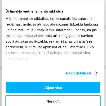
Šī tīmekļa vietne izmanto sīkfailus
Mēbeļu izpārdošana
Sadzīves tehnika ar
Lieliski tīrīšanas
nelieliem ārējiem
piederumu
Mēs izmantojam sīkfailus, lai personalizētu saturu un
bojājumiem
piedāvājumi
reklāmas, nodrošinātu sociālo saziņas līdzekļu funkcijas
un analizētu mūsu datplūsmu. Informāciju par to, kā jūs
izmantojat mūsu vietni, mēs arī kopīgojam ar saviem
sociālās saziņas līdzekļu, reklamēšanas un analīzes
partneriem, kuri to var apvienot ar citu informāciju, ko
viņiem sniedzat vai ko viņi apkopo, kad lietojat viņu
pakalpojumus.
Labākās BEKO atlaides
Xiaomi īpašie
Klimata kontroles
un bezmaksas piegāde
piedāvājumi
iekārtu izpārdošana
Rādīt detalizēti
Atļaut visu
Coffeebox
Viedo pulksteņu un
Labākie SAMSUNG
Noraidīt
aproču izpārdošana
piedāvājumi