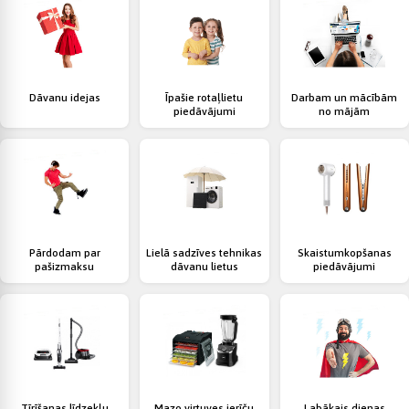
Dāvanu idejas
Īpašie rotaļlietu
Darbam un mācībām
piedāvājumi
no mājām
Pārdodam par
Lielā sadzīves tehnikas
Skaistumkopšanas
pašizmaksu
dāvanu lietus
piedāvājumi
Tīrīšanas līdzekļu
Mazo virtuves ierīču
Labākais dienas