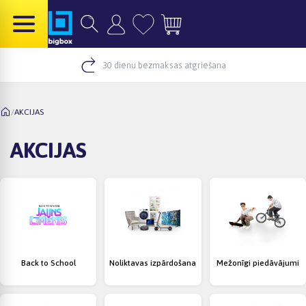
30 dienu bezmaksas atgriešana
/
AKCIJAS
AKCIJAS
Back to School
Noliktavas izpārdošana
Mežonīgi piedāvājumi