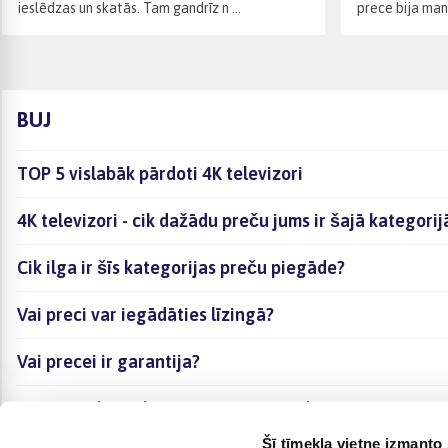
ieslēdzas un skatās. Tam gandrīz n ...
prece bija man 
BUJ
TOP 5 vislabāk pārdoti 4K televizori
4K televizori - cik dažādu preču jums ir šajā kategori
Cik ilga ir šīs kategorijas preču piegāde?
Vai preci var iegādāties līzingā?
Vai precei ir garantija?
Kā visērtāk izvēlēties sev piemērotāko preci?
Šī tīmekļa vietne izmanto 