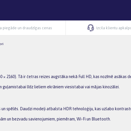
ra piegāde un draudzīgas cenas
Izcila klientu apkal
ori
3840 × 2160). Tā ir četras reizes augstāka nekā Full HD, kas nozīmē asākas 
uļamistabai līdz lieliem ekrāniem viesistabai vai mājas kinozālei.
dēs un spēlēs. Daudzi modeļi atbalsta HDR tehnoloģiju, kas uzlabo kontrast
mām un bezvadu savienojumiem, piemēram, Wi-Fi un Bluetooth.