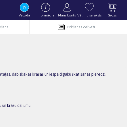
Valoda
Informācija
Mans konts
Vēlmju saraksts
Grozs
pošana
Pirkšanas ceļveži
detaļas, dabiskākas krāsas un iespaidīgāku skatīšanās pieredzi.
u un krāsu dziļumu.