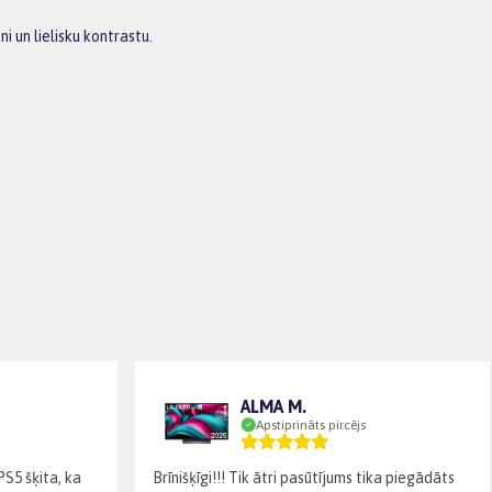
i un lielisku kontrastu.
ALMA M.
Apstiprināts pircējs
PS5 šķita, ka
Brīnišķīgi!!! Tik ātri pasūtījums tika piegādāts