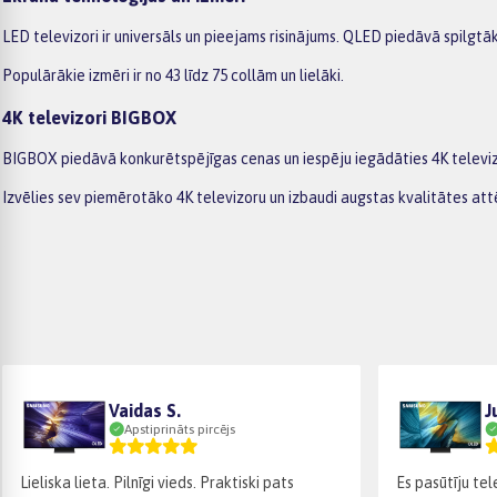
LED televizori ir universāls un pieejams risinājums. QLED piedāvā spilgtā
Populārākie izmēri ir no 43 līdz 75 collām un lielāki.
4K televizori BIGBOX
BIGBOX piedāvā konkurētspējīgas cenas un iespēju iegādāties 4K televi
Izvēlies sev piemērotāko 4K televizoru un izbaudi augstas kvalitātes attē
Vaidas S.
J
Apstiprināts pircējs
Lieliska lieta. Pilnīgi vieds. Praktiski pats
Es pasūtīju tel