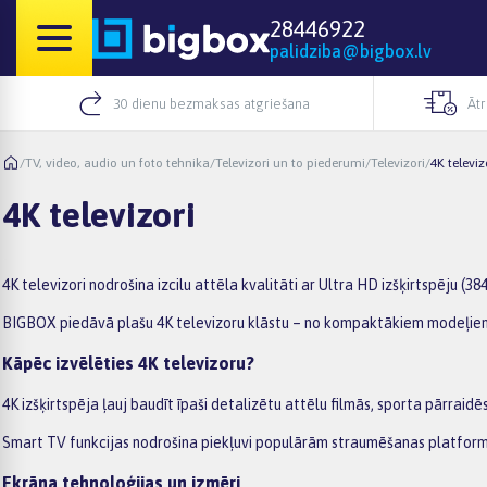
28446922
palidziba@bigbox.lv
30 dienu bezmaksas atgriešana
Āt
/
TV, video, audio un foto tehnika
/
Televizori un to piederumi
/
Televizori
/
4K televiz
4K televizori
4K televizori nodrošina izcilu attēla kvalitāti ar Ultra HD izšķirtspēju (
BIGBOX piedāvā plašu 4K televizoru klāstu – no kompaktākiem modeļiem g
Kāpēc izvēlēties 4K televizoru?
4K izšķirtspēja ļauj baudīt īpaši detalizētu attēlu filmās, sporta pārrai
Smart TV funkcijas nodrošina piekļuvi populārām straumēšanas platfor
Ekrāna tehnoloģijas un izmēri