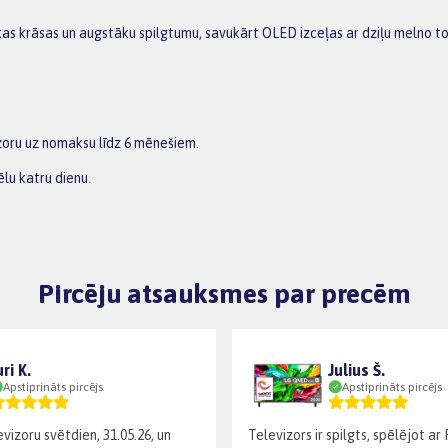
kas krāsas un augstāku spilgtumu, savukārt OLED izceļas ar dziļu melno ton
zoru uz nomaksu līdz 6 mēnešiem.
lu katru dienu.
Pircēju atsauksmes par precēm
uri K.
Julius Š.
Apstiprināts pircējs
Apstiprināts pircējs
evizoru svētdien, 31.05.26, un
Televizors ir spilgts, spēlējot ar 