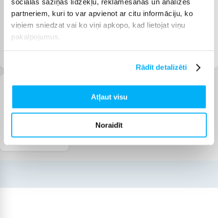
sociālās saziņas līdzekļu, reklamēšanas un analīzes
partneriem, kuri to var apvienot ar citu informāciju, ko
viņiem sniedzat vai ko viņi apkopo, kad lietojat viņu
pakalpojumus.
Skapji
Plaukti
Vitrīnu skapji
Rādīt detalizēti
Atļaut visu
Noraidīt
Konsoles