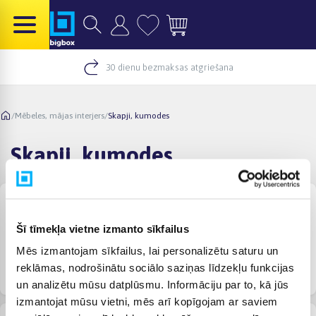
30 dienu bezmaksas atgriešana
/
Mēbeles, mājas interjers
/
Skapji, kumodes
Skapji, kumodes
Šī tīmekļa vietne izmanto sīkfailus
Mēs izmantojam sīkfailus, lai personalizētu saturu un
reklāmas, nodrošinātu sociālo saziņas līdzekļu funkcijas
Kumodes, skapji
Nakts galdiņi
Priekšnama skapji
un analizētu mūsu datplūsmu. Informāciju par to, kā jūs
izmantojat mūsu vietni, mēs arī kopīgojam ar saviem