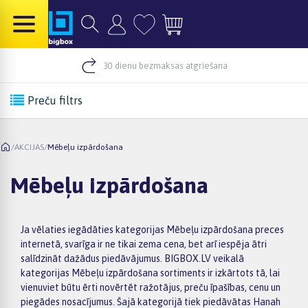
30 dienu bezmaksas atgriešana
Preču filtrs
/
AKCIJAS
/
Mēbeļu izpārdošana
Mēbeļu izpārdošana
Ja vēlaties iegādāties kategorijas Mēbeļu izpārdošana preces
internetā, svarīga ir ne tikai zema cena, bet arī iespēja ātri
salīdzināt dažādus piedāvājumus. BIGBOX.LV veikalā
kategorijas Mēbeļu izpārdošana sortiments ir izkārtots tā, lai
vienuviet būtu ērti novērtēt ražotājus, preču īpašības, cenu un
piegādes nosacījumus. Šajā kategorijā tiek piedāvātas Hanah