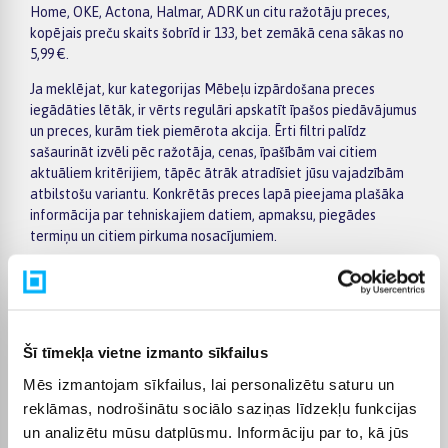
Home, OKE, Actona, Halmar, ADRK un citu ražotāju preces,
kopējais preču skaits šobrīd ir 133, bet zemākā cena sākas no
5,99 €.
Ja meklējat, kur kategorijas Mēbeļu izpārdošana preces
iegādāties lētāk, ir vērts regulāri apskatīt īpašos piedāvājumus
un preces, kurām tiek piemērota akcija. Ērti filtri palīdz
sašaurināt izvēli pēc ražotāja, cenas, īpašībām vai citiem
aktuāliem kritērijiem, tāpēc ātrāk atradīsiet jūsu vajadzībām
atbilstošu variantu. Konkrētās preces lapā pieejama plašāka
informācija par tehniskajiem datiem, apmaksu, piegādes
termiņu un citiem pirkuma nosacījumiem.
BIGBOX.LV piedāvā iespēju par pirkumu norēķināties 6
vienādos maksājumos. Tas ir ērti, ja vēlaties iegādāties preci,
sadalot maksājumu vairākās daļās. Pasūtītās preces tiek
piegādātas visā Latvijā: uz pakomātiem no 2,99 €, bet
Šī tīmekļa vietne izmanto sīkfailus
pasūtījumiem virs 499 € piegāde uz pakomātu ir bez maksas.
Kurjera piegādes cena sākas no 3,99 €.
Mēs izmantojam sīkfailus, lai personalizētu saturu un
reklāmas, nodrošinātu sociālo saziņas līdzekļu funkcijas
Precīzs katras preces piegādes termiņš vienmēr tiek norādīts
un analizētu mūsu datplūsmu. Informāciju par to, kā jūs
konkrētās preces lapā. Izvēlēto preci no kategorijas Mēbeļu