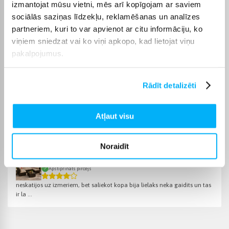
izpārdošana varēsiet saņemt sev ērtā veidā, bet BIGBOX.LV
izmantojat mūsu vietni, mēs arī kopīgojam ar saviem
parūpēsies, lai pasūtījums tiktu piegādāts norādītajā termiņā.
sociālās saziņas līdzekļu, reklamēšanas un analīzes
partneriem, kuri to var apvienot ar citu informāciju, ko
viņiem sniedzat vai ko viņi apkopo, kad lietojat viņu
pakalpojumus.
Pircēju atsauksmes par precēm
Rādīt detalizēti
Olev S.
Apstiprināts pircējs
Atļaut visu
Kvalitatīvs. Piegāde ātra. Iesaku+++
Noraidīt
Artemij A.
Apstiprināts pircējs
neskatijos uz izmeriem, bet saliekot kopa bija lielaks neka gaidits un tas
ir la ...