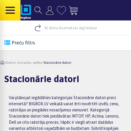
30 dienu bezmaksas atgriešana
Preču filtrs
/
Datori, konsoles, spēles
/
Stacionārie datori
Stacionārie datori
Vai plānojat iegādāties kategorijas Stacionārie datori preci
internetā? BIGBOX.LV veikalā varat ērti novērtēt izvēli, cenu,
ražotājus un piegādes nosacījumus vienuviet. Kategorijā
Stacionārie datori tiek piedāvātas INTOP, HP, Actina, Lenovo,
Dell un citu ražotāju preces, tāpēc ir viegli atrast dažādus
variantus atbilstoši vajadzībām un budžetam. Šobrīd kopējais