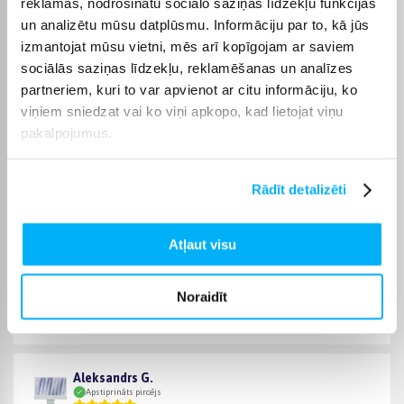
reklāmas, nodrošinātu sociālo saziņas līdzekļu funkcijas
piegādes termiņš tiek norādīts konkrētās preces lapā.
un analizētu mūsu datplūsmu. Informāciju par to, kā jūs
Izvēloties piemērotu preci no kategorijas Stacionārie datori,
izmantojat mūsu vietni, mēs arī kopīgojam ar saviem
varēsiet saņemt pasūtījumu jums ērtā veidā. BIGBOX.LV
sociālās saziņas līdzekļu, reklamēšanas un analīzes
parūpēsies, lai izvēlētā prece tiktu piegādāta norādītajā
partneriem, kuri to var apvienot ar citu informāciju, ko
termiņā un pirkumu internetā varētu saņemt bez liekas
viņiem sniedzat vai ko viņi apkopo, kad lietojat viņu
kavēšanās.
pakalpojumus.
Rādīt detalizēti
Pircēju atsauksmes par precēm
Atļaut visu
Raimondas Č.
Apstiprināts pircējs
Noraidīt
Viss kārtīgi sakomplektēts. Tikai nenovirziet uz pakomātu.
Aleksandrs G.
Apstiprināts pircējs