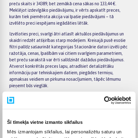
preču skaits ir 34389, bet zemākā cena sākas no 133,44 €.
Meklējot izdevīgāko piedāvājumu, ir vērts apskatīt preces,
kurām tiek piemērota akcija vai īpašie piedāvājumi – tā
izvēlēto preci iespējams iegādāties lētāk.
Izvēloties preci, svarīgi ātri atlasīt aktuālos piedāvājumus un
skaidri redzēt atšķirības starp modeļiem. Kreisajā pusē esošie
filtri palīdz sašaurināt kategorijas Stacionārie datori izvēli pēc
ražotāja, cenas, īpašībām vai citiem svarīgiem parametriem,
bet preču sarakstā var ērti salīdzināt dažādus piedāvājumus.
Atverot konkrētās preces lapu, atradīsiet detalizētāku
informāciju par tehniskajiem datiem, piegādes termiņu,
apmaksas veidiem un pirkuma nosacījumiem, tāpēc lēmumu
pieņemt būs vieglāk.
Lielākas vērtības pirkumiem BIGBOX.LV piedāvā ērtu apmaksu
pa daļām – par pirkumu iespējams norēķināties 6 vienādos
maksājumos. Tas ļauj ērtāk plānot izdevumus un izvēlēties sev
piemērotu apmaksas veidu. Pasūtījumi tiek piegādāti visā
Šī tīmekļa vietne izmanto sīkfailus
Latvijā: piegāde uz pakomātiem maksā no 2,99 €, bet
pasūtījumiem virs 499 € piegāde uz pakomātu ir bez maksas;
Mēs izmantojam sīkfailus, lai personalizētu saturu un
kurjera piegādes cena sākas no 3,99 €. Precīzs katras preces