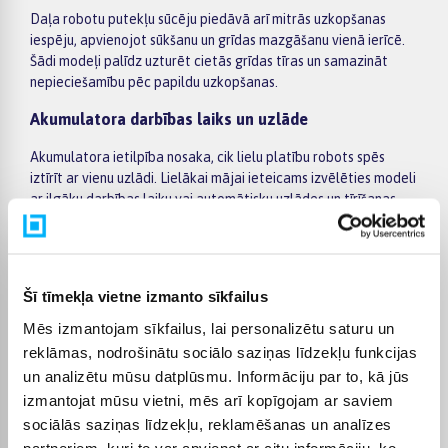
Daļa robotu putekļu sūcēju piedāvā arī mitrās uzkopšanas
iespēju, apvienojot sūkšanu un grīdas mazgāšanu vienā ierīcē.
Šādi modeļi palīdz uzturēt cietās grīdas tīras un samazināt
nepieciešamību pēc papildu uzkopšanas.
Akumulatora darbības laiks un uzlāde
Akumulatora ietilpība nosaka, cik lielu platību robots spēs
iztīrīt ar vienu uzlādi. Lielākai mājai ieteicams izvēlēties modeli
ar ilgāku darbības laiku vai automātisku uzlādes un tīrīšanas
atsākšanas funkciju.
Piemērots risinājums dažādām mājām
Robotu putekļu sūcēji ir piemēroti gan dzīvokļiem, gan
Šī tīmekļa vietne izmanto sīkfailus
privātmājām. Tie labi darbojas uz cietajām grīdām un
Mēs izmantojam sīkfailus, lai personalizētu saturu un
paklājiem, un zemais korpuss ļauj tīrīt zem mēbelēm, kur
reklāmas, nodrošinātu sociālo saziņas līdzekļu funkcijas
parastais putekļu sūcējs bieži netiek klāt.
un analizētu mūsu datplūsmu. Informāciju par to, kā jūs
Ērta iegāde un piegāde
izmantojat mūsu vietni, mēs arī kopīgojam ar saviem
sociālās saziņas līdzekļu, reklamēšanas un analīzes
Robotu putekļu sūcēji tiek piegādāti visā Latvijā – uz mājām
partneriem, kuri to var apvienot ar citu informāciju, ko