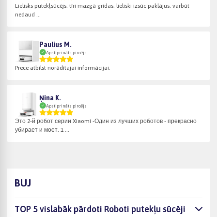
Lielisks putekļsūcējs, tīri mazgā grīdas, lieliski izsūc paklājus, varbūt
nedaud ...
Paulius M.
Apstiprināts pircējs
Prece atbilst norādītajai informācijai.
Ņina K.
Apstiprināts pircējs
Это 2-й робот серии Xiaomi -Один из лучших роботов - прекрасно
убирает и моет, 1 ...
BUJ
TOP 5 vislabāk pārdoti Roboti putekļu sūcēji