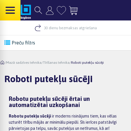
30 dienu bezmaksas atgriešana
Preču filtrs
/
Mazā sadzīves tehnika
/
Tīrīšanas tehnika
/
Roboti putekļu sūcēji
Roboti putekļu sūcēji
Robotu putekļu sūcēji ērtai un
automatizētai uzkopšanai
Robotu putekļu sūcēji
ir moderns risinājums tiem, kas vēlas
uzturēt tīrību mājās ar minimālu piepūli. Šīs ierīces patstāvīgi
pārvietojas pa telpu, savāc putekļus un netīrumus, kā arī