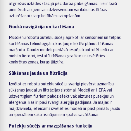
atgriežas uzlādes stacijā pēc darba pabeigšanas. Tie ir īpaši
piemēroti aizņemtam dzīvesveidam vai ikdienas tīrības
uzturēšanai starp lielākām uzkopšanām.
Gudrā navigācija un kartēšana
Mūsdienu robotu putekļu sūcēji aprīkoti ar sensoriem un telpas
kartēšanas tehnoloģijām, kas ļauj efektīvi plānot tīrīšanas
maršrutu. Daudzi modeļi piedāvā iespēju kontrolēt ierīci ar
mobilo lietotni, iestatīt tīrīšanas grafikus un izvēlēties
konkrētas zonas, kuras jāiztīra.
Sūkšanas jauda un filtrācija
Izvēloties robotu putekļu sūcēju, svarīgi pievērst uzmanību
sūkšanas jaudai un filtrācijas sistēmai. Modeļi ar HEPA vai
līdzvērtīgiem filtriem palīdz efektīvāk aizturēt putekļus un
alergēnus, kas ir īpaši svarīgi alerģiju gadījumā. Ja mājās ir
mājdzīvnieki, ieteicams izvēlēties modeli ar pastiprinātu jaudu
un speciāliem suku risinājumiem spalvu savākšanai.
Putekļu sūcējs ar mazgāšanas funkciju