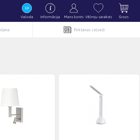
Valoda
Informācija
Mans konts
Vēlmju saraksts
Grozs
pošana
Pirkšanas ceļveži