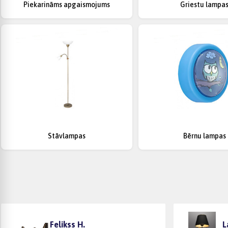
Piekarināms apgaismojums
Griestu lampa
Stāvlampas
Bērnu lampas
Felikss H.
L