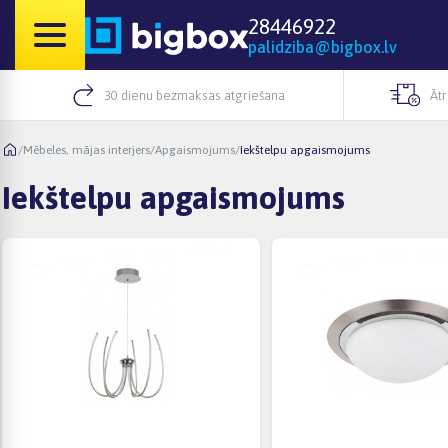
28446922
palidziba@bigbox.lv
30 dienu bezmaksas atgriešana
Āt
/
Mēbeles, mājas interjers
/
Apgaismojums
/
Iekštelpu apgaismojums
Iekštelpu apgaismojums