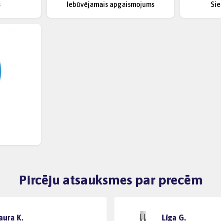
s
Iebūvējamais apgaismojums
Si
Pircēju atsauksmes par precēm
aura K.
Līga G.