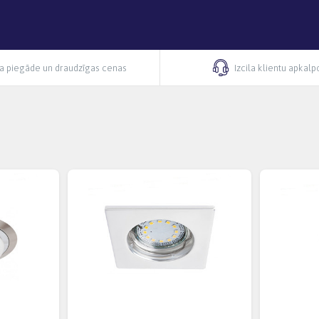
ra piegāde un draudzīgas cenas
Izcila klientu apkal