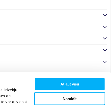
Atļaut visu
s līdzekļu
mēs arī
Noraidīt
 to var apvienot