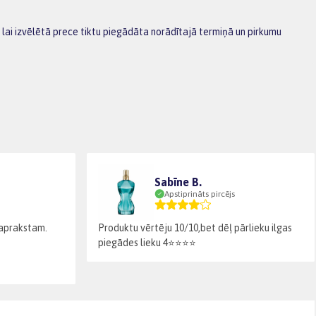
lai izvēlētā prece tiktu piegādāta norādītajā termiņā un pirkumu
Sabīne B.
Apstiprināts pircējs
 aprakstam.
Produktu vērtēju 10/10,bet dēļ pārlieku ilgas
piegādes lieku 4⭐️⭐️⭐️⭐️