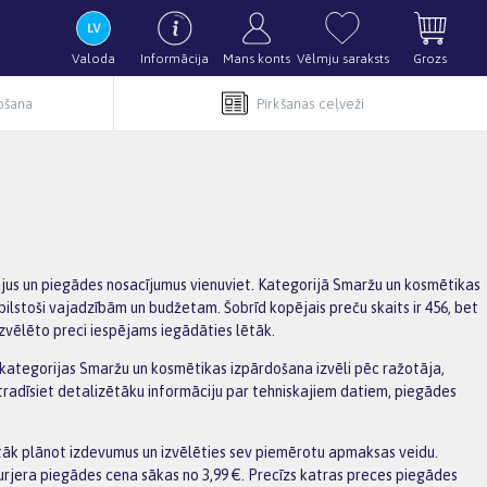
Valoda
Informācija
Mans konts
Vēlmju saraksts
Grozs
pošana
Pirkšanas ceļveži
ājus un piegādes nosacījumus vienuviet. Kategorijā Smaržu un kosmētikas
ilstoši vajadzībām un budžetam. Šobrīd kopējais preču skaits ir 456, bet
izvēlēto preci iespējams iegādāties lētāk.
nāt kategorijas Smaržu un kosmētikas izpārdošana izvēli pēc ražotāja,
tradīsiet detalizētāku informāciju par tehniskajiem datiem, piegādes
tāk plānot izdevumus un izvēlēties sev piemērotu apmaksas veidu.
urjera piegādes cena sākas no 3,99 €. Precīzs katras preces piegādes