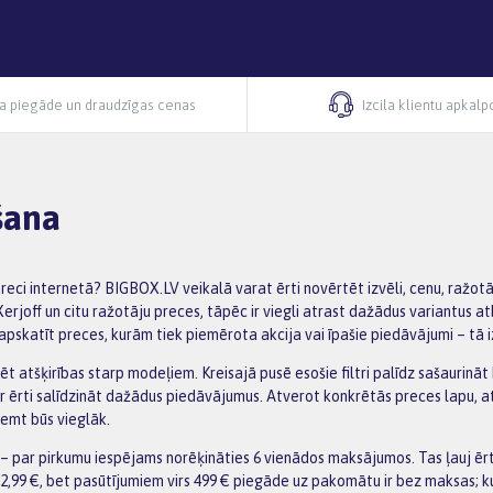
ra piegāde un draudzīgas cenas
Izcila klientu apkal
šana
eci internetā? BIGBOX.LV veikalā varat ērti novērtēt izvēli, cenu, ražot
off un citu ražotāju preces, tāpēc ir viegli atrast dažādus variantus atb
pskatīt preces, kurām tiek piemērota akcija vai īpašie piedāvājumi – tā 
dzēt atšķirības starp modeļiem. Kreisajā pusē esošie filtri palīdz sašauri
r ērti salīdzināt dažādus piedāvājumus. Atverot konkrētās preces lapu, a
emt būs vieglāk.
 par pirkumu iespējams norēķināties 6 vienādos maksājumos. Tas ļauj ēr
2,99 €, bet pasūtījumiem virs 499 € piegāde uz pakomātu ir bez maksas; k