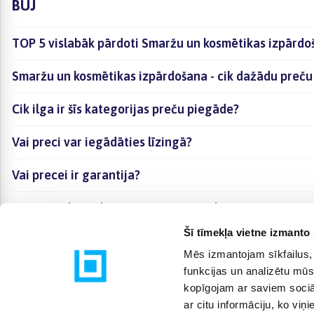
BUJ
TOP 5 vislabāk pārdoti Smaržu un kosmētikas izpārdo
Smaržu un kosmētikas izpārdošana - cik dažādu preču j
Cik ilga ir šīs kategorijas preču piegāde?
Vai preci var iegādāties līzingā?
Vai precei ir garantija?
Kā visērtāk izvēlēties sev piemērotāko preci?
Šī tīmekļa vietne izmanto 
Mēs izmantojam sīkfailus, 
funkcijas un analizētu mūs
kopīgojam ar saviem sociāl
ar citu informāciju, ko viņ