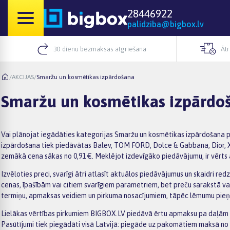
28446922
palidziba@bigbox.lv
30 dienu bezmaksas atgriešana
Āt
/
AKCIJAS
/
Smaržu un kosmētikas izpārdošana
Smaržu un kosmētikas izpārdo
Vai plānojat iegādāties kategorijas Smaržu un kosmētikas izpārdošana pr
izpārdošana tiek piedāvātas Balev, TOM FORD, Dolce & Gabbana, Dior, Xerj
zemākā cena sākas no 0,91 €. Meklējot izdevīgāko piedāvājumu, ir vērts a
Izvēloties preci, svarīgi ātri atlasīt aktuālos piedāvājumus un skaidri re
cenas, īpašībām vai citiem svarīgiem parametriem, bet preču sarakstā va
termiņu, apmaksas veidiem un pirkuma nosacījumiem, tāpēc lēmumu pieņ
Lielākas vērtības pirkumiem BIGBOX.LV piedāvā ērtu apmaksu pa daļām –
Pasūtījumi tiek piegādāti visā Latvijā: piegāde uz pakomātiem maksā no 