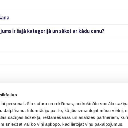
šana
ums ir šajā kategorijā un sākot ar kādu cenu?
sīkfailus
lai personalizētu saturu un reklāmas, nodrošinātu sociālo saziņa
u datplūsmu. Informāciju par to, kā jūs izmantojat mūsu vietni, 
ās saziņas līdzekļu, reklamēšanas un analīzes partneriem, kuri
iem sniedzat vai ko viņi apkopo, kad lietojat viņu pakalpojumus.