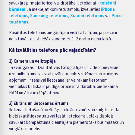
savukārt pirmajai ierīcei vai drošākai lietošanai –
telefoni
bērniem
. Ja meklējat konkrētu zīmolu, izvēlieties
iPhone
telefonus
,
Samsung telefonus
,
Xiaomi telefonus
vai
Poco
telefonus
.
Pasūtītos telefonus piegādājam visā Latvijā, un, ja prece ir
noliktavā, to visbiežāk saņemsiet 1–2 darba dienu laikā.
Kā izvēlēties telefonu pēc vajadzībām?
1) Kamera un veiktspēja
Ja svarīgākās ir kvalitatīvas fotogrāfijas un video, pievērsiet
uzmanību kameras stabilizācijai, nakts režīmam un atmiņas
apjomam. Intensīvai lietošanai ar vairākām lietotnēm
vienlaikus būtiska ir jaudīga procesora darbība, pietiekama
RAM un ātra iekšējā atmiņa.
2) Ekrāns un lietošanas ērtums
Ikdienas lietošanā nozīmīgs ir ekrāna izmērs un spilgtums. Ja
bieži skatāties saturu vai lasāt, ieteicams lielāks displejs,
savukārt kompaktuma cienītājiem piemērotāks būs mazāks un
vieglāks modelis.