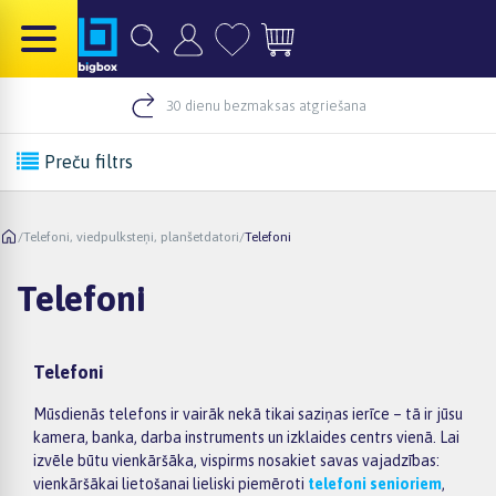
30 dienu bezmaksas atgriešana
Preču filtrs
/
Telefoni, viedpulksteņi, planšetdatori
/
Telefoni
Telefoni
Telefoni
Mūsdienās telefons ir vairāk nekā tikai saziņas ierīce – tā ir jūsu
kamera, banka, darba instruments un izklaides centrs vienā. Lai
izvēle būtu vienkāršāka, vispirms nosakiet savas vajadzības:
vienkāršākai lietošanai lieliski piemēroti
telefoni senioriem
,