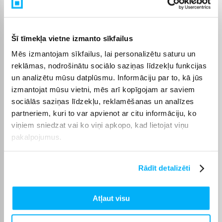
Ja nepieciešama vienkāršāka lietošana ar lielākām pogām un
skaidrāku izvēlni, apsveriet
telefonus senioriem
. Drošākai un
kontrolētākai lietošanai piemēroti būs
telefoni bērniem
.
Savukārt izturīgākām darba vidēm vai sarežģītākiem
Šī tīmekļa vietne izmanto sīkfailus
apstākļiem lieliski derēs
CAT telefoni
.
Mēs izmantojam sīkfailus, lai personalizētu saturu un
reklāmas, nodrošinātu sociālo saziņas līdzekļu funkcijas
un analizētu mūsu datplūsmu. Informāciju par to, kā jūs
izmantojat mūsu vietni, mēs arī kopīgojam ar saviem
sociālās saziņas līdzekļu, reklamēšanas un analīzes
partneriem, kuri to var apvienot ar citu informāciju, ko
Pircēju atsauksmes par precēm
viņiem sniedzat vai ko viņi apkopo, kad lietojat viņu
pakalpojumus.
Giedrius L.
Apstiprināts pircējs
Rādīt detalizēti
Ļoti laba kvalitāte, Android versija ir lieliska, domāju, ka tas joprojām ir
LCD ...
Atļaut visu
Arnas K.
Apstiprināts pircējs