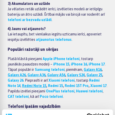
3) Akumulators un uzlāde
Ja vēlaties retāk uzlādēt ierīci, izvēlieties modeli ar ietilpīgu
bateriju un ātro uzlādi. Ērtībai mājās vai birojā var noderēt arī
telefoni ar bezvadu uzlādi
.
4) Jauns vai atjaunots?
Lai ietaupītu, bet vienlaikus iegūtu uzticamu ierīci, apsveriet
iespēju izvēlēties
atjaunotus telefonus
.
Populāri ražotāji un sērijas
Plašā klāstā pieejami
Apple iPhone telefoni
, tostarp
jaunākās paaudzes modeļi –
iPhone 15
,
iPhone 16
,
iPhone 17
.
Tāpat populāri ir
Samsung telefoni
, piemēram,
Galaxy A16
,
Galaxy A26
,
Galaxy A36
,
Galaxy A56
,
Galaxy S24
,
Galaxy 25
,
Galaxy 26
. Pieprasīti ir arī
Xiaomi telefoni
, tostarp
Redmi
Note 14
,
Redmi Note 15
,
Redmi 15
,
Redmi 15T Pro
,
Xiaomi 17
.
Papildu izvēlei pieejami
OnePlus telefoni
,
Huawei telefoni
,
CAT telefoni
, kā arī
Poco telefoni
.
Telefoni īpašām vajadzībām