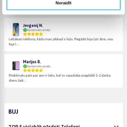
Noraidīt
Lieliska kvalitāte
Jevgenij N.
Apstiprināts pircējs
Labākais telefons, kāds man jebkad ir bijis. Piegāde bija ļoti ātra, viss
bija l ...
Marijus B.
Apstiprināts pircējs
Priekšmets pats par sevi ir labs, bet to vajadzēja piegādāt 1–2 darba
dienu laik ...
BUJ
TOP 5 vislabāk pārdoti Telefoni