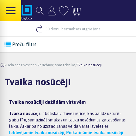
30 dienu bezmaksas atgriešana
Preču filtrs
/
Lielā sadzīves tehnika
/
Iebūvējamā tehnika
/
Tvaika nosūcēji
Tvaika nosūcēji
Tvaika nosūcēji dažādām virtuvēm
Tvaika nosūcējs
ir būtiska virtuves ierīce, kas palīdz uzturēt
gaisu tīru, samazināt smakas un tauku nosēdumus gatavošanas
laikā. Atkarībā no uzstādīšanas veida varat izvēlēties
Iebūvējamie tvaika nosūcēji
,
Piekarināmie tvaika nosūcēji