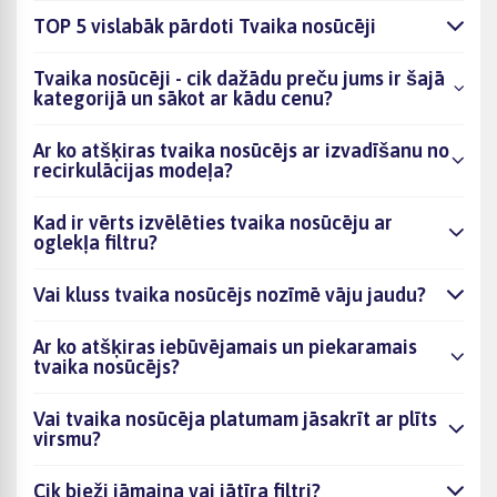
TOP 5 vislabāk pārdoti Tvaika nosūcēji
Tvaika nosūcēji - cik dažādu preču jums ir šajā
kategorijā un sākot ar kādu cenu?
Ar ko atšķiras tvaika nosūcējs ar izvadīšanu no
recirkulācijas modeļa?
Kad ir vērts izvēlēties tvaika nosūcēju ar
oglekļa filtru?
Vai kluss tvaika nosūcējs nozīmē vāju jaudu?
Ar ko atšķiras iebūvējamais un piekaramais
tvaika nosūcējs?
Vai tvaika nosūcēja platumam jāsakrīt ar plīts
virsmu?
Cik bieži jāmaina vai jātīra filtri?