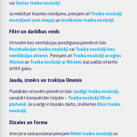
vai
Sienas tvaika nosūcēji
.
Ja meklējat klasisku risinājumu, pieejami arī
Tvaika nosūcēji
montējami zem skapja
un
Izvelkamie tvaika nosūcēji
.
Filtri un darbības veids
Virtuvēm bez ventilācijas pieslēguma piemēroti būs
Recirkulācijas tvaika nosūcēji
vai
Tvaika nosūcēji bez
ventilācijas atveres
. Pieejami arī
Tvaika nosūcēji ar ogles
filtriem
un
Tvaika nosūcēji ar filtriem
, kas palīdz efektīvi
attīrīt gaisu.
Jauda, izmērs un trokšņa līmenis
Plašākām virtuvēm piemēroti būs
Jaudīgi tvaika nosūcēji
,
savukārt kompaktām telpām –
Tvaika nosūcēji 50 cm
platumā
. Ja svarīgs ir klusāks darbs, izvēlieties
Klusi tvaika
nosūcēji
.
Dizains un forma
Interjera saskaņošanai pieejami
Melni tvaika nosūcēji
un