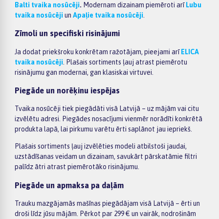
Balti tvaika nosūcēji
.
Modernam dizainam piemēroti arī
Lubu
tvaika nosūcēji
un
Apaļie tvaika nosūcēji
.
Zīmoli un specifiski risinājumi
Ja dodat priekšroku konkrētam ražotājam, pieejami arī
ELICA
tvaika nosūcēji
. Plašais sortiments ļauj atrast piemērotu
risinājumu gan modernai, gan klasiskai virtuvei.
Piegāde un norēķinu iespējas
Tvaika nosūcēji tiek piegādāti visā Latvijā – uz mājām vai citu
izvēlētu adresi. Piegādes nosacījumi vienmēr norādīti konkrētā
produkta lapā, lai pirkumu varētu ērti saplānot jau iepriekš.
Plašais sortiments ļauj izvēlēties modeli atbilstoši jaudai,
uzstādīšanas veidam un dizainam, savukārt pārskatāmie filtri
palīdz ātri atrast piemērotāko risinājumu.
Piegāde un apmaksa pa daļām
Trauku mazgājamās mašīnas piegādājam visā Latvijā – ērti un
droši līdz jūsu mājām. Pērkot par 299 € un vairāk, nodrošinām