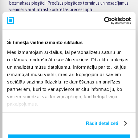
bezmaksas piegādi. Precīzus piegādes termiņus un nosacījumus
vienmēr varat atrast konkrētās preces lapā.
Preces iespējams iegādāties arī ar apmaksu pa daļām –
izvēlieties maksājumu 6 mēnešu periodā un norēķinieties
vienādās ikmēneša summās, lai pirkuma izmaksas būtu vieglāk
plānot.
Šī tīmekļa vietne izmanto sīkfailus
Mēs izmantojam sīkfailus, lai personalizētu saturu un
reklāmas, nodrošinātu sociālo saziņas līdzekļu funkcijas
un analizētu mūsu datplūsmu. Informāciju par to, kā jūs
izmantojat mūsu vietni, mēs arī kopīgojam ar saviem
sociālās saziņas līdzekļu, reklamēšanas un analīzes
Pircēju atsauksmes par precēm
partneriem, kuri to var apvienot ar citu informāciju, ko
viņiem sniedzat vai ko viņi apkopo, kad lietojat viņu
pakalpojumus.
Agita k.
Apstiprināts pircējs
sen vēlējos šo tvaika nosūcēju, atbilstošo indukcijas virsmu nopirku
Rādīt detalizēti
BigBox pirm ...