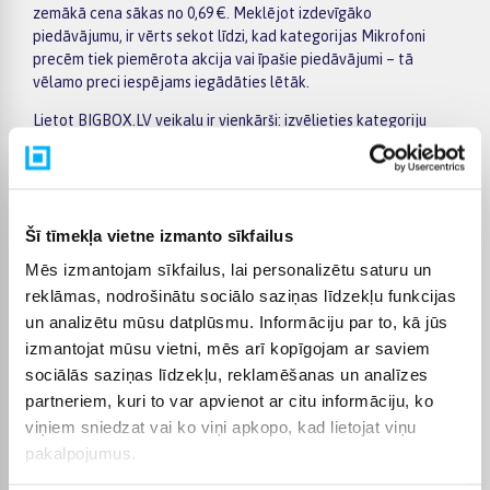
zemākā cena sākas no 0,69 €. Meklējot izdevīgāko
piedāvājumu, ir vērts sekot līdzi, kad kategorijas Mikrofoni
precēm tiek piemērota akcija vai īpašie piedāvājumi – tā
vēlamo preci iespējams iegādāties lētāk.
Lietot BIGBOX.LV veikalu ir vienkārši: izvēlieties kategoriju
Mikrofoni, izmantojiet kreisajā pusē esošos filtrus pēc
ražotāja, cenas, preču īpašībām vai citiem svarīgiem
parametriem, salīdziniet vairākus modeļus un izvēlieties
piemērotāko variantu. Preču sarakstā un konkrētās preces
Šī tīmekļa vietne izmanto sīkfailus
lapā ir pieejama svarīgākā informācija, tāpēc varat ātri
novērtēt tehniskos datus, piegādes termiņu un pirkuma
Mēs izmantojam sīkfailus, lai personalizētu saturu un
nosacījumus. Tas ļauj ērti iepirkties internetā, nesteidzīgi
reklāmas, nodrošinātu sociālo saziņas līdzekļu funkcijas
salīdzinot dažādus kategorijā Mikrofoni pieejamos
un analizētu mūsu datplūsmu. Informāciju par to, kā jūs
piedāvājumus.
izmantojat mūsu vietni, mēs arī kopīgojam ar saviem
BIGBOX.LV piedāvā iespēju par pirkumu norēķināties 6
sociālās saziņas līdzekļu, reklamēšanas un analīzes
vienādos maksājumos, tāpēc izvēlēto preci iespējams
partneriem, kuri to var apvienot ar citu informāciju, ko
iegādāties ērtāk, sadalot maksājumu vairākās daļās. Piegāde
viņiem sniedzat vai ko viņi apkopo, kad lietojat viņu
ir pieejama visā Latvijā: piegāde uz pakomātiem maksā no 2,99
pakalpojumus.
€, bet pasūtījumiem virs 499 € piegāde uz pakomātu ir bez
maksas; kurjera piegāde maksā no 3,99 €. Precīzs katras