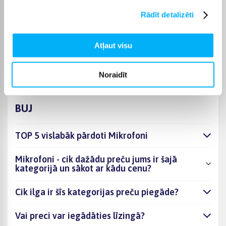
preces piegādes termiņš vienmēr ir norādīts konkrētās preces
Rādīt detalizēti
lapā.
Piemērotu preci no kategorijas Mikrofoni piegādāsim
norādītajā termiņā, lai pirkumu internetā varētu saņemt jums
Atļaut visu
ērtā veidā.
Noraidīt
BUJ
TOP 5 vislabāk pārdoti Mikrofoni
Mikrofoni - cik dažādu preču jums ir šajā
kategorijā un sākot ar kādu cenu?
Cik ilga ir šīs kategorijas preču piegāde?
Vai preci var iegādāties līzingā?