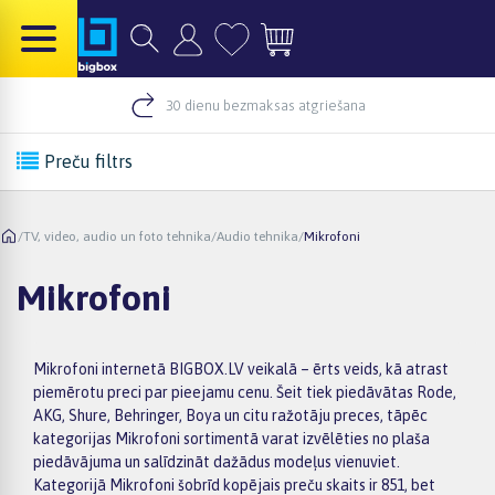
30 dienu bezmaksas atgriešana
Preču filtrs
/
TV, video, audio un foto tehnika
/
Audio tehnika
/
Mikrofoni
Mikrofoni
Mikrofoni internetā BIGBOX.LV veikalā – ērts veids, kā atrast
piemērotu preci par pieejamu cenu. Šeit tiek piedāvātas Rode,
AKG, Shure, Behringer, Boya un citu ražotāju preces, tāpēc
kategorijas Mikrofoni sortimentā varat izvēlēties no plaša
piedāvājuma un salīdzināt dažādus modeļus vienuviet.
Kategorijā Mikrofoni šobrīd kopējais preču skaits ir 851, bet