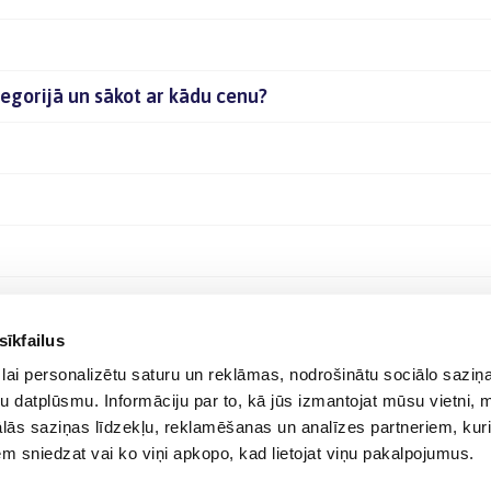
tegorijā un sākot ar kādu cenu?
sīkfailus
lai personalizētu saturu un reklāmas, nodrošinātu sociālo saziņa
u datplūsmu. Informāciju par to, kā jūs izmantojat mūsu vietni, 
ās saziņas līdzekļu, reklamēšanas un analīzes partneriem, kuri
iem sniedzat vai ko viņi apkopo, kad lietojat viņu pakalpojumus.