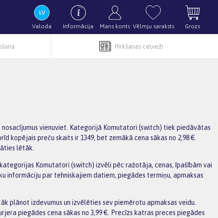
Valoda
Informācija
Mans konts
Vēlmju saraksts
Grozs
pošana
Pirkšanas ceļveži
s nosacījumus vienuviet. Kategorijā Komutatori (switch) tiek piedāvātas
rīd kopējais preču skaits ir 1349, bet zemākā cena sākas no 2,98 €.
āties lētāk.
t kategorijas Komutatori (switch) izvēli pēc ražotāja, cenas, īpašībām vai
āku informāciju par tehniskajiem datiem, piegādes termiņu, apmaksas
tāk plānot izdevumus un izvēlēties sev piemērotu apmaksas veidu.
urjera piegādes cena sākas no 3,99 €. Precīzs katras preces piegādes