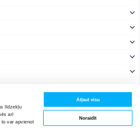
Atļaut visu
s līdzekļu
mēs arī
Noraidīt
 to var apvienot