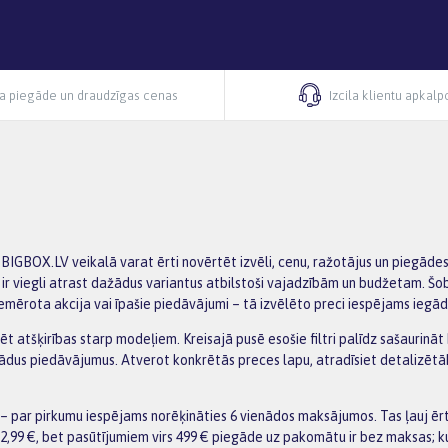
ra piegāde un draudzīgas cenas
Izcila klientu apkal
 BIGBOX.LV veikalā varat ērti novērtēt izvēli, cenu, ražotājus un piegāde
 ir viegli atrast dažādus variantus atbilstoši vajadzībām un budžetam. Šob
emērota akcija vai īpašie piedāvājumi – tā izvēlēto preci iespējams iegād
zēt atšķirības starp modeļiem. Kreisajā pusē esošie filtri palīdz sašaurinā
žādus piedāvājumus. Atverot konkrētās preces lapu, atradīsiet detalizēt
 par pirkumu iespējams norēķināties 6 vienādos maksājumos. Tas ļauj ēr
2,99 €, bet pasūtījumiem virs 499 € piegāde uz pakomātu ir bez maksas; k