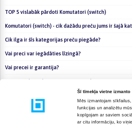
TOP 5 vislabāk pārdoti Komutatori (switch)
Komutatori (switch) - cik dažādu preču jums ir šajā ka
Cik ilga ir šīs kategorijas preču piegāde?
Vai preci var iegādāties līzingā?
Vai precei ir garantija?
Kā visērtāk izvēlēties sev piemērotāko preci?
Šī tīmekļa vietne izmanto 
Mēs izmantojam sīkfailus, 
funkcijas un analizētu mūs
kopīgojam ar saviem sociāl
ar citu informāciju, ko viņ