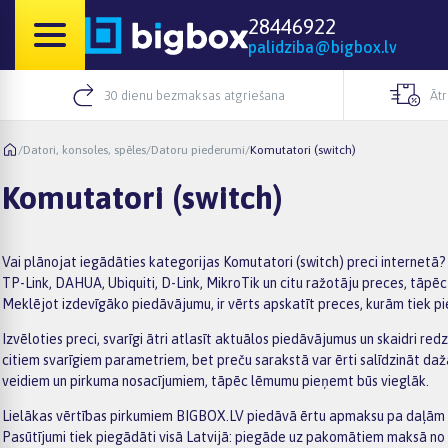
28446922
palidziba@bigbox.lv
30 dienu bezmaksas atgriešana
Āt
/
Datori, konsoles, spēles
/
Datoru piederumi
/
Komutatori (switch)
Komutatori (switch)
Vai plānojat iegādāties kategorijas Komutatori (switch) preci internetā?
TP-Link, DAHUA, Ubiquiti, D-Link, MikroTik un citu ražotāju preces, tāpēc
Meklējot izdevīgāko piedāvājumu, ir vērts apskatīt preces, kurām tiek pi
Izvēloties preci, svarīgi ātri atlasīt aktuālos piedāvājumus un skaidri red
citiem svarīgiem parametriem, bet preču sarakstā var ērti salīdzināt da
veidiem un pirkuma nosacījumiem, tāpēc lēmumu pieņemt būs vieglāk.
Lielākas vērtības pirkumiem BIGBOX.LV piedāvā ērtu apmaksu pa daļām –
Pasūtījumi tiek piegādāti visā Latvijā: piegāde uz pakomātiem maksā no 