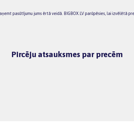
 saņemt pasūtījumu jums ērtā veidā. BIGBOX.LV parūpēsies, lai izvēlētā p
Pircēju atsauksmes par precēm