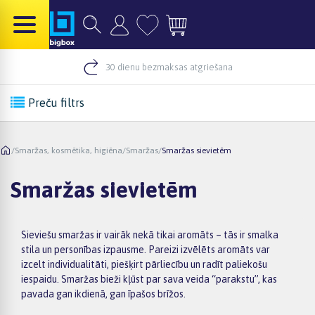
30 dienu bezmaksas atgriešana
Preču filtrs
/
Smaržas, kosmētika, higiēna
/
Smaržas
/
Smaržas sievietēm
Smaržas sievietēm
Sieviešu smaržas ir vairāk nekā tikai aromāts – tās ir smalka
stila un personības izpausme. Pareizi izvēlēts aromāts var
izcelt individualitāti, piešķirt pārliecību un radīt paliekošu
iespaidu. Smaržas bieži kļūst par sava veida “parakstu”, kas
pavada gan ikdienā, gan īpašos brīžos.