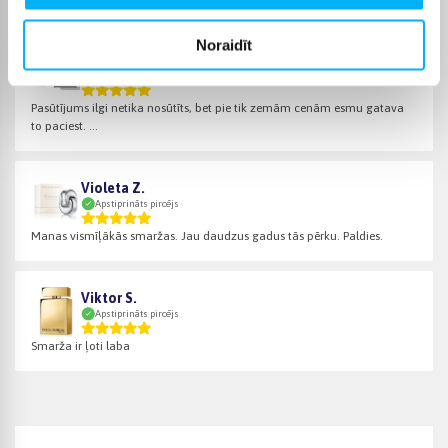
Noraidīt
Tatjana S.
Apstiprināts pircējs
Pasūtījums ilgi netika nosūtīts, bet pie tik zemām cenām esmu gatava
to paciest. ...
Violeta Z.
Apstiprināts pircējs
Manas vismīļākās smaržas. Jau daudzus gadus tās pērku. Paldies.
Viktor S.
Apstiprināts pircējs
Smarža ir ļoti laba