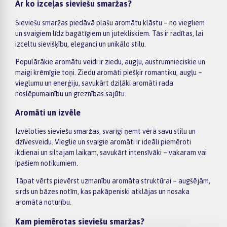
Ar ko izceļas sieviešu smaržas?
Sieviešu smaržas piedāvā plašu aromātu klāstu – no viegliem
un svaigiem līdz bagātīgiem un jutekliskiem. Tās ir radītas, lai
izceltu sievišķību, eleganci un unikālo stilu.
Populārākie aromātu veidi ir ziedu, augļu, austrumnieciskie un
maigi krēmīgie toņi. Ziedu aromāti piešķir romantiku, augļu –
vieglumu un enerģiju, savukārt dziļāki aromāti rada
noslēpumainību un greznības sajūtu.
Aromāti un izvēle
Izvēloties sieviešu smaržas, svarīgi ņemt vērā savu stilu un
dzīvesveidu. Vieglie un svaigie aromāti ir ideāli piemēroti
ikdienai un siltajam laikam, savukārt intensīvāki – vakaram vai
īpašiem notikumiem.
Tāpat vērts pievērst uzmanību aromāta struktūrai – augšējām,
sirds un bāzes notīm, kas pakāpeniski atklājas un nosaka
aromāta noturību.
Kam piemērotas sieviešu smaržas?