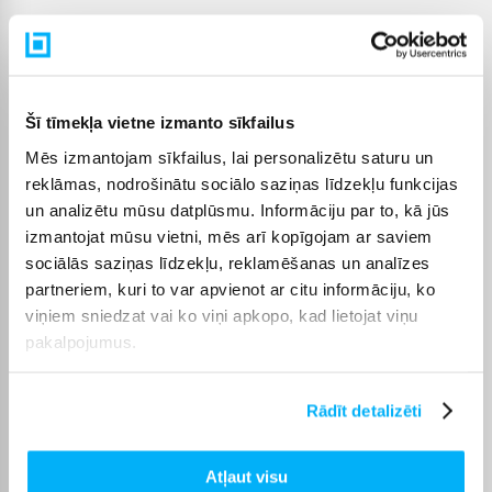
Sieviešu smaržas ir piemērotas ikvienai, kas vēlas izcelt savu
personību un noskaņu. Aromāts var kļūt par emocionālu
akcentu, atgādināt īpašus mirkļus vai papildināt kopējo tēlu.
Tās lieliski piemērotas gan ikdienai, gan svētkiem – no viegliem
Šī tīmekļa vietne izmanto sīkfailus
līdz izteiksmīgiem aromātiem.
Mēs izmantojam sīkfailus, lai personalizētu saturu un
BIGBOX priekšrocības
reklāmas, nodrošinātu sociālo saziņas līdzekļu funkcijas
un analizētu mūsu datplūsmu. Informāciju par to, kā jūs
BIGBOX piedāvā plašu sieviešu smaržu izvēli internetā – viegli
izmantojat mūsu vietni, mēs arī kopīgojam ar saviem
atradīsiet gan klasiskus, gan modernus aromātus.
sociālās saziņas līdzekļu, reklamēšanas un analīzes
partneriem, kuri to var apvienot ar citu informāciju, ko
viņiem sniedzat vai ko viņi apkopo, kad lietojat viņu
pakalpojumus.
Pircēju atsauksmes par precēm
Rādīt detalizēti
Aleksandr R.
Apstiprināts pircējs
Atļaut visu
Ātra piegāde