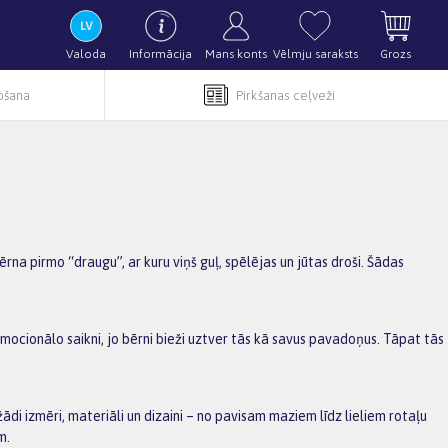
Valoda
Informācija
Mans konts
Vēlmju saraksts
Grozs
pošana
Pirkšanas ceļveži
rna pirmo “draugu”, ar kuru viņš guļ, spēlējas un jūtas droši. Šādas
mocionālo saikni, jo bērni bieži uztver tās kā savus pavadoņus. Tāpat tās
ažādi izmēri, materiāli un dizaini – no pavisam maziem līdz lieliem rotaļu
am.