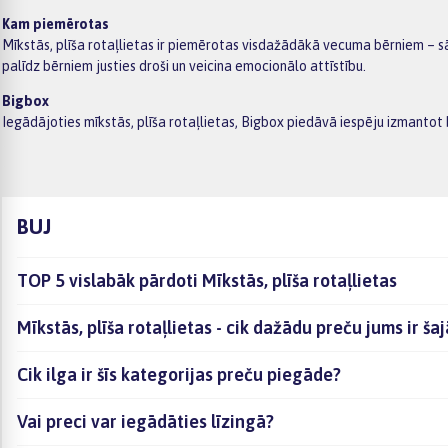
Kam piemērotas
Mīkstās, plīša rotaļlietas ir piemērotas visdažādākā vecuma bērniem – sā
palīdz bērniem justies droši un veicina emocionālo attīstību.
Bigbox
Iegādājoties mīkstās, plīša rotaļlietas, Bigbox piedāvā iespēju izmant
BUJ
TOP 5 vislabāk pārdoti Mīkstās, plīša rotaļlietas
Mīkstās, plīša rotaļlietas - cik dažādu preču jums ir š
Cik ilga ir šīs kategorijas preču piegāde?
Vai preci var iegādāties līzingā?