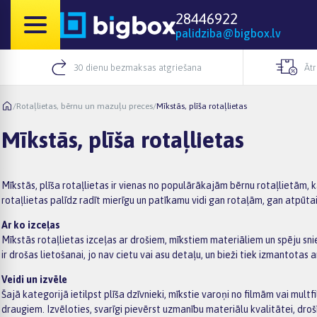
28446922
palidziba@bigbox.lv
30 dienu bezmaksas atgriešana
Āt
/
Rotaļlietas, bērnu un mazuļu preces
/
Mīkstās, plīša rotaļlietas
Mīkstās, plīša rotaļlietas
Mīkstās, plīša rotaļlietas ir vienas no populārākajām bērnu rotaļlietām, k
rotaļlietas palīdz radīt mierīgu un patīkamu vidi gan rotaļām, gan atpūta
Ar ko izceļas
Mīkstās rotaļlietas izceļas ar drošiem, mīkstiem materiāliem un spēju sni
ir drošas lietošanai, jo nav cietu vai asu detaļu, un bieži tiek izmantotas 
Veidi un izvēle
Šajā kategorijā ietilpst plīša dzīvnieki, mīkstie varoņi no filmām vai multf
draugiem. Izvēloties, svarīgi pievērst uzmanību materiālu kvalitātei, dro