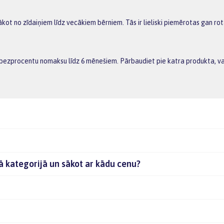
kot no zīdaiņiem līdz vecākiem bērniem. Tās ir lieliski piemērotas gan rot
ot bezprocentu nomaksu līdz 6 mēnešiem. Pārbaudiet pie katra produkta, 
ajā kategorijā un sākot ar kādu cenu?