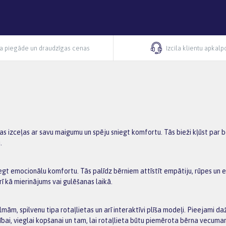
ra piegāde un draudzīgas cenas
Izcila klientu apkal
as izceļas ar savu maigumu un spēju sniegt komfortu. Tās bieži kļūst par bē
i.
egt emocionālu komfortu. Tās palīdz bērniem attīstīt empātiju, rūpes un e
arī kā mierinājums vai gulēšanas laikā.
ilmām, spilvenu tipa rotaļlietas un arī interaktīvi plīša modeļi. Pieejami d
šībai, vieglai kopšanai un tam, lai rotaļlieta būtu piemērota bērna vecum