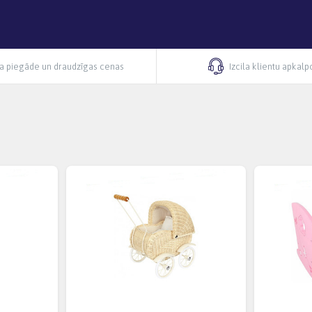
ra piegāde un draudzīgas cenas
Izcila klientu apkal