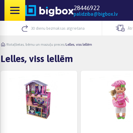
28446922
palidziba@bigbox.lv
30 dienu bezmaksas atgriešana
Āt
/
Rotaļlietas, bērnu un mazuļu preces
/
Lelles, viss lellēm
Lelles, viss lellēm