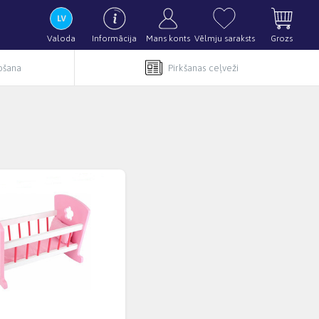
Valoda
Informācija
Mans konts
Vēlmju saraksts
Grozs
pošana
Pirkšanas ceļveži