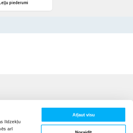
Leļļu piederumi
Atļaut visu
s līdzekļu
mēs arī
Noraidīt