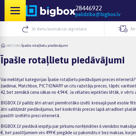
28446922
palidziba@bigbox.lv
30 dienu bezmaksas atgriešana
Āt
/
AKCIJAS
/
Īpašie rotaļlietu piedāvājumi
Īpašie rotaļlietu piedāvājumi
Vai meklējat kategorijas Īpašie rotaļlietu piedāvājumi preces internetā?
žaidimai, Matchbox, PICTIONARY un citu ražotāju preces, tāpēc varēsiet vi
42, bet zemākā cena sākas no 4,94 €. Ja vēlaties iepirkties lētāk, ir vērt
BIGBOX.LV palīdz ātri atrast piemērotāko izvēli: kreisajā pusē esošie filt
ātri salīdzināt piedāvājumus, bet konkrētās preces lapā atradīsiet pla
pasūtīt izvēlēto preci internetā.
BIGBOX.LV piedāvā iespēju par pirkumu norēķināties 6 vienādos maksājum
€, bet pasūtījumiem virs 499 € piegāde uz pakomātu ir bez maksas; kurje