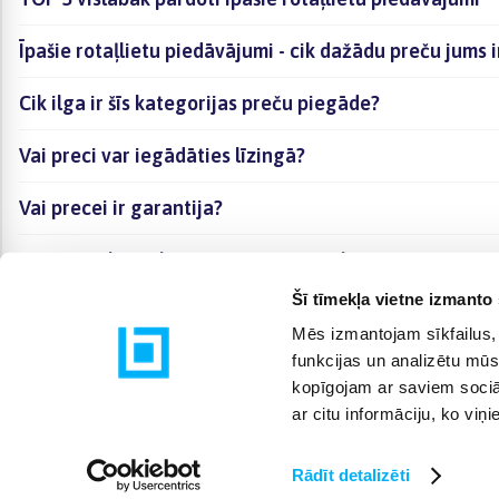
Īpašie rotaļlietu piedāvājumi - cik dažādu preču jums 
Cik ilga ir šīs kategorijas preču piegāde?
Vai preci var iegādāties līzingā?
Vai precei ir garantija?
Kā visērtāk izvēlēties sev piemērotāko preci?
Šī tīmekļa vietne izmanto 
Mēs izmantojam sīkfailus, 
funkcijas un analizētu mūs
kopīgojam ar saviem sociāl
ar citu informāciju, ko viņ
Rādīt detalizēti