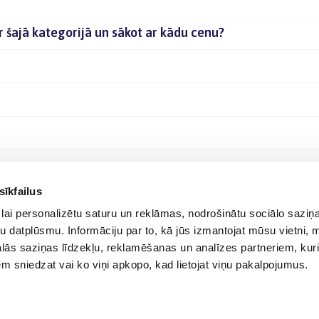
ir šajā kategorijā un sākot ar kādu cenu?
sīkfailus
lai personalizētu saturu un reklāmas, nodrošinātu sociālo saziņa
u datplūsmu. Informāciju par to, kā jūs izmantojat mūsu vietni, 
ās saziņas līdzekļu, reklamēšanas un analīzes partneriem, kuri
iem sniedzat vai ko viņi apkopo, kad lietojat viņu pakalpojumus.
© 2012-
2026
BIGBOX.LV