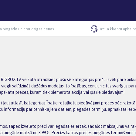
ra piegāde un draudzīgas cenas
Izcila klientu apkal
 BIGBOX.LV veikalā atradīsiet plašu šīs kategorijas preču izvēli par kon
egli salīdzināt dažādus modeļus, to īpašības, cenu un citus svarīgus para
s apskatīt preces, kurām tiek piemērota akcija vai īpašie piedāvājumi.
ri ļauj atlasīt kategorijas Īpašie rotaļlietu piedāvājumi preces pēc ražotā
šāku informāciju par tehniskajiem datiem, piegādes termiņu, apmaksas ie
os, tāpēc izvēlēto preci var iegādāties ērtāk, sadalot maksājumu vairākā
ra piegāde maksā no 3,99 €. Precīzs katras preces piegādes termiņš vienm