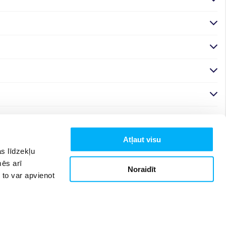
Atļaut visu
s līdzekļu
mēs arī
Noraidīt
 to var apvienot