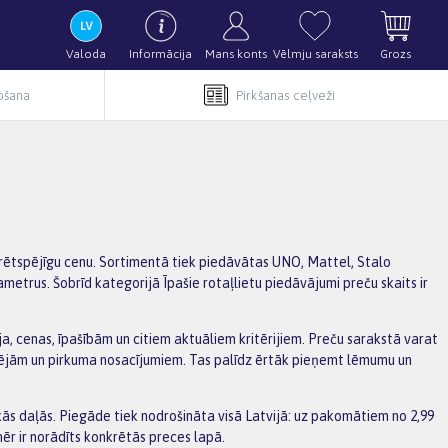
Valoda
Informācija
Mans konts
Vēlmju saraksts
Grozs
pošana
Pirkšanas ceļveži
kurētspējīgu cenu. Sortimentā tiek piedāvātas UNO, Mattel, Stalo
metrus. Šobrīd kategorijā Īpašie rotaļlietu piedāvājumi preču skaits ir
ja, cenas, īpašībām un citiem aktuāliem kritērijiem. Preču sarakstā varat
spējām un pirkuma nosacījumiem. Tas palīdz ērtāk pieņemt lēmumu un
s daļās. Piegāde tiek nodrošināta visā Latvijā: uz pakomātiem no 2,99
ēr ir norādīts konkrētās preces lapā.