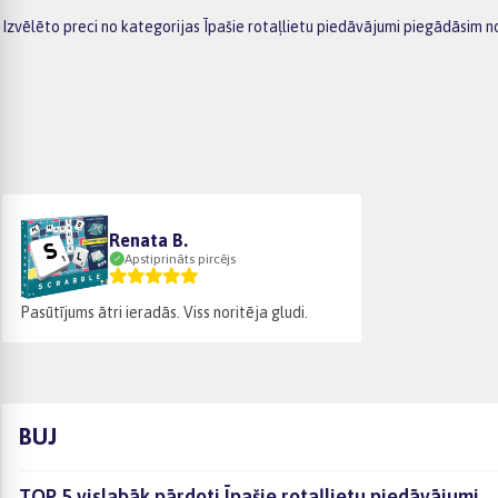
Izvēlēto preci no kategorijas Īpašie rotaļlietu piedāvājumi piegādāsim n
Renata B.
Apstiprināts pircējs
Pasūtījums ātri ieradās. Viss noritēja gludi.
BUJ
TOP 5 vislabāk pārdoti Īpašie rotaļlietu piedāvājumi