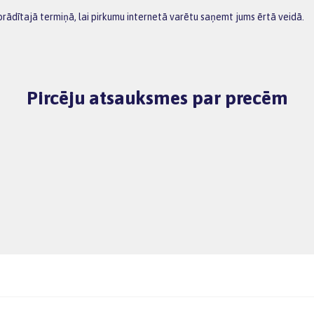
orādītajā termiņā, lai pirkumu internetā varētu saņemt jums ērtā veidā.
Pircēju atsauksmes par precēm