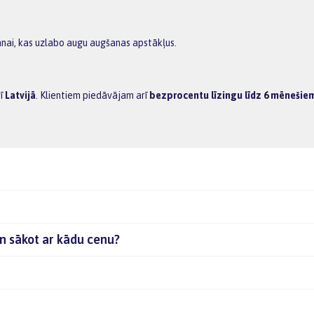
anai, kas uzlabo augu augšanas apstākļus.
rī
Latvijā
. Klientiem piedāvājam arī
bezprocentu līzingu līdz 6 mēnešie
un sākot ar kādu cenu?