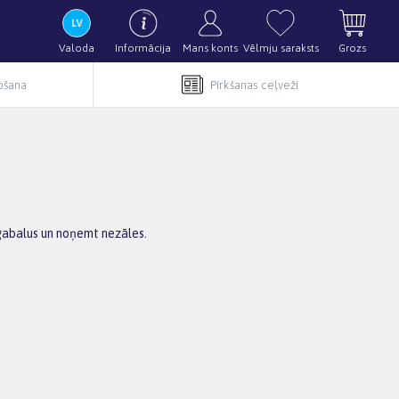
Valoda
Informācija
Mans konts
Vēlmju saraksts
Grozs
pošana
Pirkšanas ceļveži
 gabalus un noņemt nezāles.