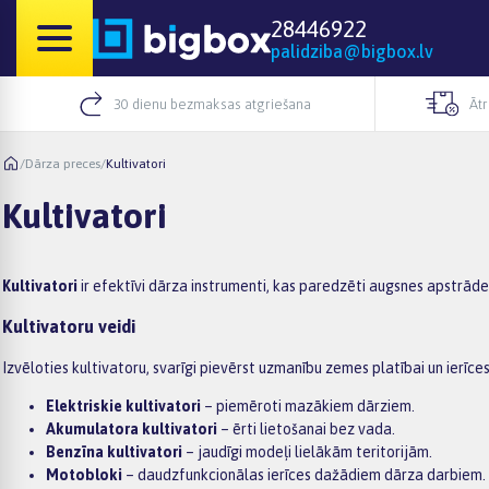
28446922
palidziba@bigbox.lv
30 dienu bezmaksas atgriešana
Āt
/
Dārza preces
/
Kultivatori
Kultivatori
Kultivatori
ir efektīvi dārza instrumenti, kas paredzēti augsnes apstrāde
Kultivatoru veidi
Izvēloties kultivatoru, svarīgi pievērst uzmanību zemes platībai un ierīces
Elektriskie kultivatori
– piemēroti mazākiem dārziem.
Akumulatora kultivatori
– ērti lietošanai bez vada.
Benzīna kultivatori
– jaudīgi modeļi lielākām teritorijām.
Motobloki
– daudzfunkcionālas ierīces dažādiem dārza darbiem.