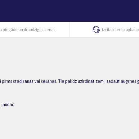
ra piegāde un draudzīgas cenas
Izcila klientu apkal
i pirms stādīšanas vai sēšanas. Tie palīdz uzirdināt zemi, sadalīt augsnes
 jaudai: