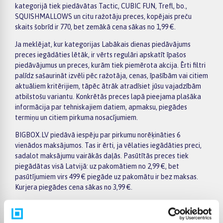
kategorijā tiek piedāvātas Tactic, CUBIC FUN, Trefl, bo.,
SQUISHMALLOWS un citu ražotāju preces, kopējais preču
skaits šobrīd ir 770, bet zemākā cena sākas no 1,99 €.
Ja meklējat, kur kategorijas Labākais dienas piedāvājums
preces iegādāties lētāk, ir vērts regulāri apskatīt īpašos
piedāvājumus un preces, kurām tiek piemērota akcija. Ērti filtri
palīdz sašaurināt izvēli pēc ražotāja, cenas, īpašībām vai citiem
aktuāliem kritērijiem, tāpēc ātrāk atradīsiet jūsu vajadzībām
atbilstošu variantu. Konkrētās preces lapā pieejama plašāka
informācija par tehniskajiem datiem, apmaksu, piegādes
termiņu un citiem pirkuma nosacījumiem.
BIGBOX.LV piedāvā iespēju par pirkumu norēķināties 6
vienādos maksājumos. Tas ir ērti, ja vēlaties iegādāties preci,
sadalot maksājumu vairākās daļās. Pasūtītās preces tiek
piegādātas visā Latvijā: uz pakomātiem no 2,99 €, bet
pasūtījumiem virs 499 € piegāde uz pakomātu ir bez maksas.
Kurjera piegādes cena sākas no 3,99 €.
Precīzs katras preces piegādes termiņš vienmēr tiek norādīts
konkrētās preces lapā. Izvēlēto preci no kategorijas Labākais