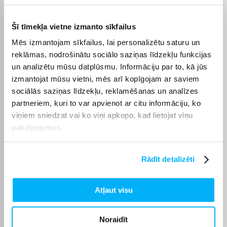
dienas piedāvājums varēsiet saņemt sev ērtā veidā, bet
BIGBOX.LV parūpēsies, lai pasūtījums tiktu piegādāts
norādītajā termiņā.
Šī tīmekļa vietne izmanto sīkfailus
Mēs izmantojam sīkfailus, lai personalizētu saturu un
reklāmas, nodrošinātu sociālo saziņas līdzekļu funkcijas
un analizētu mūsu datplūsmu. Informāciju par to, kā jūs
izmantojat mūsu vietni, mēs arī kopīgojam ar saviem
Pircēju atsauksmes par precēm
sociālās saziņas līdzekļu, reklamēšanas un analīzes
partneriem, kuri to var apvienot ar citu informāciju, ko
Olev S.
viņiem sniedzat vai ko viņi apkopo, kad lietojat viņu
Apstiprināts pircējs
pakalpojumus.
Kvalitatīvs. Piegāde ātra. Iesaku+++
Rādīt detalizēti
Žydrūnas K.
Apstiprināts pircējs
Atļaut visu
Lieliska saziņa. Piegāde kavējās vienu darba dienu, jo nebija preces.
Taču pirms ...
Noraidīt