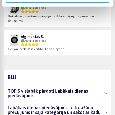
Vitalijus T.
Apstiprināts pircējs
Dažādi kafijas režīmi — iespēja izvēlēties atšķirīgu stiprumu un
daudzumu
Algimantas S.
Apstiprināts pircējs
Lieliska izvēle. Viss kārtībā. Laba piegāde.
BUJ
TOP 5 vislabāk pārdoti Labākais dienas
piedāvājums
Labākais dienas piedāvājums - cik dažādu
preču jums ir šajā kategorijā un sākot ar kādu