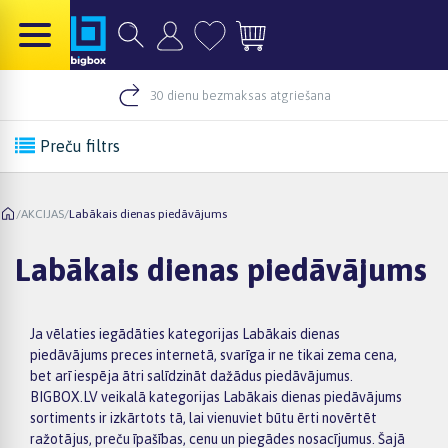
30 dienu bezmaksas atgriešana
Preču filtrs
/
AKCIJAS
/
Labākais dienas piedāvājums
Labākais dienas piedāvājums
Ja vēlaties iegādāties kategorijas Labākais dienas
piedāvājums preces internetā, svarīga ir ne tikai zema cena,
bet arī iespēja ātri salīdzināt dažādus piedāvājumus.
BIGBOX.LV veikalā kategorijas Labākais dienas piedāvājums
sortiments ir izkārtots tā, lai vienuviet būtu ērti novērtēt
ražotājus, preču īpašības, cenu un piegādes nosacījumus. Šajā