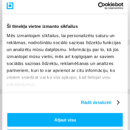
Šī tīmekļa vietne izmanto sīkfailus
Monitori
Gaming datori un
Datoru piederumi
Mēs izmantojam sīkfailus, lai personalizētu saturu un
spēles
reklāmas, nodrošinātu sociālo saziņas līdzekļu funkcijas
un analizētu mūsu datplūsmu. Informāciju par to, kā jūs
izmantojat mūsu vietni, mēs arī kopīgojam ar saviem
sociālās saziņas līdzekļu, reklamēšanas un analīzes
partneriem, kuri to var apvienot ar citu informāciju, ko
viņiem sniedzat vai ko viņi apkopo, kad lietojat viņu
Datoru daļas
Ārējie datu nesēji
Printeri
pakalpojumus.
Rādīt detalizēti
Atļaut visu
Skeneri
Dokumentu
Monitoru turētāji