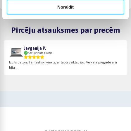
smalcinātāji
Noraidīt
Pircēju atsauksmes par precēm
Jevgenija P.
Apstiprināts pircējs
Izcils dators, fantastiski viegls, ar labu veiktspēju. Veikala piegāde arū
bija ...