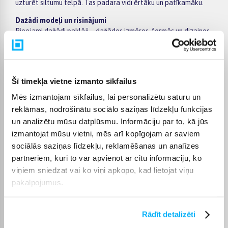
uzturēt siltumu telpā. Tas padara vidi ērtāku un patīkamāku.
Dažādi modeļi un risinājumi
Pieejami dažādi paklāji – dažādos izmēros, formās un dizainos.
Ir gan īsspalvaini, gan garspalvaini paklāji, kā arī āra lietošanai
piemēroti varianti.
Komforts un praktiskums
Šī tīmekļa vietne izmanto sīkfailus
Paklāji uzlabo telpas komfortu un var palīdzēt samazināt
troksni. Tie ir piemēroti ikdienas lietošanai dažādās telpās.
Mēs izmantojam sīkfailus, lai personalizētu saturu un
reklāmas, nodrošinātu sociālo saziņas līdzekļu funkcijas
Materiāli un izturība
Paklāji tiek izgatavoti no dabīgiem vai sintētiskiem
un analizētu mūsu datplūsmu. Informāciju par to, kā jūs
materiāliem. Materiāls ietekmē izturību, kopšanu un sajūtu.
izmantojat mūsu vietni, mēs arī kopīgojam ar saviem
sociālās saziņas līdzekļu, reklamēšanas un analīzes
Piemērots dažādām telpām
partneriem, kuri to var apvienot ar citu informāciju, ko
Paklāji ir piemēroti viesistabai, guļamistabai, gaitenim vai
viņiem sniedzat vai ko viņi apkopo, kad lietojat viņu
bērnu istabai. Tie labi iederas gan lielās, gan mazās telpās.
pakalpojumus.
Kā izvēlēties piemērotu paklāju?
Izvēloties svarīgi ņemt vērā izmēru, materiālu un telpas tipu.
Pareizi izvēlēts paklājs uzlabo telpas izskatu un komfortu.
Rādīt detalizēti
Pārbaudiet produkta lapā, vai pieejama bezmaksas piegāde.