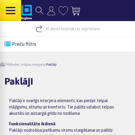
30 dienu bezmaksas atgriešana
Preču filtrs
/
Mēbeles, mājas interjers
/
Paklāji
Paklāji
Paklāji ir svarīgs interjera elements, kas piešķir telpai
mājīgumu, siltumu un komfortu. Tie palīdz uzlabot telpas
akustiku un aizsargā grīdu no nodiluma.
Funkcionalitāte ikdienā
Paklājs nodrošina patīkamu virsmu staigāšanai un palīdz