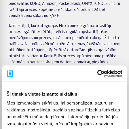
piedāvātas KOBO, Amazon, PocketBook, ONYX, KINDLE un citu
ražotāju preces, kopējais preču skaits šobrīd ir 108, bet
zemākā cena sākas no 7,92 €.
Ja meklējat, kur kategorijas Elektroniskie grāmatu lasītāji
preces iegādāties lētāk, ir vērts regulāri apskatīt īpašos
piedāvājumus un preces, kurām tiek piemērota akcija. Ērti filtri
palīdz sašaurināt izvēli pēc ražotāja, cenas, īpašībām vai citiem
aktuāliem kritērijiem, tāpēc ātrāk atradīsiet jūsu vajadzībām
atbilstošu variantu. Konkrētās preces lapā pieejama plašāka
informācija par tehniskajiem datiem, apmaksu, piegādes
termiņu un citiem pirkuma nosacījumiem.
BIGBOX.LV piedāvā iespēju par pirkumu norēķināties 6
vienādos maksājumos. Tas ir ērti, ja vēlaties iegādāties preci,
sadalot maksājumu vairākās daļās. Pasūtītās preces tiek
Šī tīmekļa vietne izmanto sīkfailus
piegādātas visā Latvijā: uz pakomātiem no 2,99 €, bet
pasūtījumiem virs 499 € piegāde uz pakomātu ir bez maksas.
Mēs izmantojam sīkfailus, lai personalizētu saturu un
Kurjera piegādes cena sākas no 3,99 €.
reklāmas, nodrošinātu sociālo saziņas līdzekļu funkcijas
un analizētu mūsu datplūsmu. Informāciju par to, kā jūs
Precīzs katras preces piegādes termiņš vienmēr tiek norādīts
izmantojat mūsu vietni, mēs arī kopīgojam ar saviem
konkrētās preces lapā. Izvēlēto preci no kategorijas