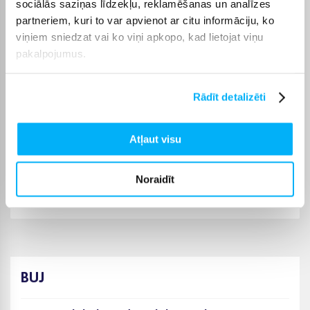
sociālās saziņas līdzekļu, reklamēšanas un analīzes
Elektroniskie grāmatu lasītāji varēsiet saņemt sev ērtā veidā,
bet BIGBOX.LV parūpēsies, lai pasūtījums tiktu piegādāts
partneriem, kuri to var apvienot ar citu informāciju, ko
norādītajā termiņā.
viņiem sniedzat vai ko viņi apkopo, kad lietojat viņu
pakalpojumus.
Rādīt detalizēti
Pircēju atsauksmes par precēm
Atļaut visu
Liepa A.
Apstiprināts pircējs
Noraidīt
Viegls, ērts e-lasītājs – nezinu, kā bez tāda tik ilgi nodzīvoju. Vienīgi, ja jā
...
BUJ