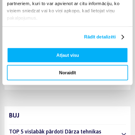
tehnikas piederumi varēsiet saņemt sev ērtā veidā, bet
partneriem, kuri to var apvienot ar citu informāciju, ko
BIGBOX.LV parūpēsies, lai pasūtījums tiktu piegādāts
viņiem sniedzat vai ko viņi apkopo, kad lietojat viņu
norādītajā termiņā.
pakalpojumus.
Rādīt detalizēti
Pircēju atsauksmes par precēm
Atļaut visu
Maksims S.
Noraidīt
Apstiprināts pircējs
Labi, tikai ilgi
BUJ
TOP 5 vislabāk pārdoti Dārza tehnikas