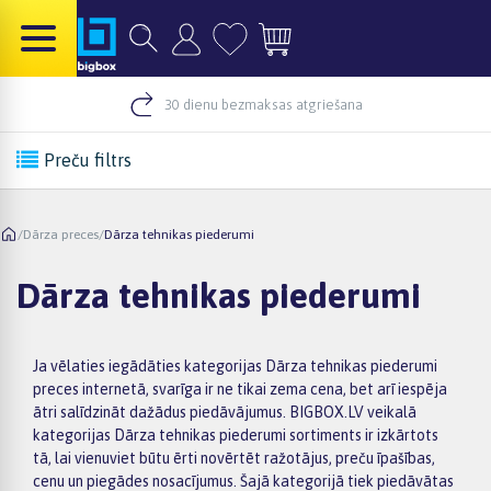
30 dienu bezmaksas atgriešana
Preču filtrs
/
Dārza preces
/
Dārza tehnikas piederumi
Dārza tehnikas piederumi
Ja vēlaties iegādāties kategorijas Dārza tehnikas piederumi
preces internetā, svarīga ir ne tikai zema cena, bet arī iespēja
ātri salīdzināt dažādus piedāvājumus. BIGBOX.LV veikalā
kategorijas Dārza tehnikas piederumi sortiments ir izkārtots
tā, lai vienuviet būtu ērti novērtēt ražotājus, preču īpašības,
cenu un piegādes nosacījumus. Šajā kategorijā tiek piedāvātas