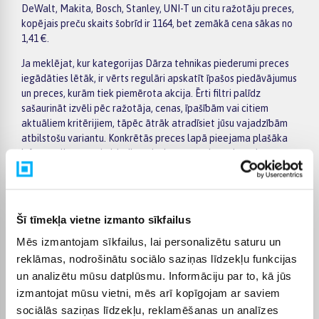
DeWalt, Makita, Bosch, Stanley, UNI-T un citu ražotāju preces,
kopējais preču skaits šobrīd ir 1164, bet zemākā cena sākas no
1,41 €.
Ja meklējat, kur kategorijas Dārza tehnikas piederumi preces
iegādāties lētāk, ir vērts regulāri apskatīt īpašos piedāvājumus
un preces, kurām tiek piemērota akcija. Ērti filtri palīdz
sašaurināt izvēli pēc ražotāja, cenas, īpašībām vai citiem
aktuāliem kritērijiem, tāpēc ātrāk atradīsiet jūsu vajadzībām
atbilstošu variantu. Konkrētās preces lapā pieejama plašāka
informācija par tehniskajiem datiem, apmaksu, piegādes
termiņu un citiem pirkuma nosacījumiem.
BIGBOX.LV piedāvā iespēju par pirkumu norēķināties 6
vienādos maksājumos. Tas ir ērti, ja vēlaties iegādāties preci,
Šī tīmekļa vietne izmanto sīkfailus
sadalot maksājumu vairākās daļās. Pasūtītās preces tiek
piegādātas visā Latvijā: uz pakomātiem no 2,99 €, bet
Mēs izmantojam sīkfailus, lai personalizētu saturu un
pasūtījumiem virs 499 € piegāde uz pakomātu ir bez maksas.
reklāmas, nodrošinātu sociālo saziņas līdzekļu funkcijas
Kurjera piegādes cena sākas no 3,99 €.
un analizētu mūsu datplūsmu. Informāciju par to, kā jūs
izmantojat mūsu vietni, mēs arī kopīgojam ar saviem
Precīzs katras preces piegādes termiņš vienmēr tiek norādīts
konkrētās preces lapā. Izvēlēto preci no kategorijas Dārza
sociālās saziņas līdzekļu, reklamēšanas un analīzes