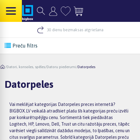
30 dienu bezmaksas atgriešana
Preču filtrs
/
Datori, konsoles, spēles
/
Datoru piederumi
/
Datorpeles
Datorpeles
Vai meklējat kategorijas Datorpeles preces internetā?
BIGBOX.LV veikalā atradīsiet plašu šīs kategorijas preču izvēli
par konkurētspējīgu cenu. Sortimentā tiek piedāvātas
Logitech, HP, Lenovo, Dell, Trust un citu ražotāju preces, tāpēc
varēsiet viegli salīdzināt dažādus modeļus, to īpašības, cenu un
citus svarīgus parametrus. Šobrīd kategorijā Datorpeles preču