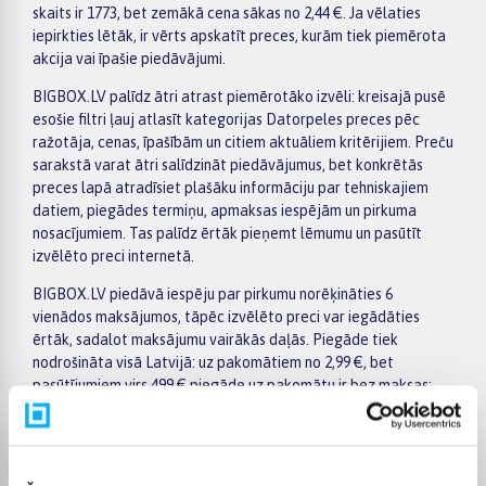
skaits ir 1773, bet zemākā cena sākas no 2,44 €. Ja vēlaties
iepirkties lētāk, ir vērts apskatīt preces, kurām tiek piemērota
akcija vai īpašie piedāvājumi.
BIGBOX.LV palīdz ātri atrast piemērotāko izvēli: kreisajā pusē
esošie filtri ļauj atlasīt kategorijas Datorpeles preces pēc
ražotāja, cenas, īpašībām un citiem aktuāliem kritērijiem. Preču
sarakstā varat ātri salīdzināt piedāvājumus, bet konkrētās
preces lapā atradīsiet plašāku informāciju par tehniskajiem
datiem, piegādes termiņu, apmaksas iespējām un pirkuma
nosacījumiem. Tas palīdz ērtāk pieņemt lēmumu un pasūtīt
izvēlēto preci internetā.
BIGBOX.LV piedāvā iespēju par pirkumu norēķināties 6
vienādos maksājumos, tāpēc izvēlēto preci var iegādāties
ērtāk, sadalot maksājumu vairākās daļās. Piegāde tiek
nodrošināta visā Latvijā: uz pakomātiem no 2,99 €, bet
pasūtījumiem virs 499 € piegāde uz pakomātu ir bez maksas;
kurjera piegāde maksā no 3,99 €. Precīzs katras preces
piegādes termiņš vienmēr ir norādīts konkrētās preces lapā.
Izvēlēto preci no kategorijas Datorpeles piegādāsim