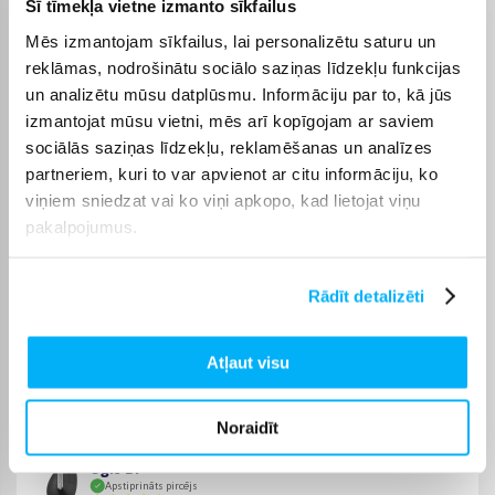
Šī tīmekļa vietne izmanto sīkfailus
norādītajā termiņā, lai pirkumu internetā varētu saņemt jums
ērtā veidā.
Mēs izmantojam sīkfailus, lai personalizētu saturu un
reklāmas, nodrošinātu sociālo saziņas līdzekļu funkcijas
un analizētu mūsu datplūsmu. Informāciju par to, kā jūs
izmantojat mūsu vietni, mēs arī kopīgojam ar saviem
sociālās saziņas līdzekļu, reklamēšanas un analīzes
Pircēju atsauksmes par precēm
partneriem, kuri to var apvienot ar citu informāciju, ko
viņiem sniedzat vai ko viņi apkopo, kad lietojat viņu
toomas n.
pakalpojumus.
Apstiprināts pircējs
kluss un ērts. ātra piegāde.
Rādīt detalizēti
Laurynas Ž.
Atļaut visu
Apstiprināts pircējs
Viss kārtībā
Noraidīt
Uģis B.
Apstiprināts pircējs