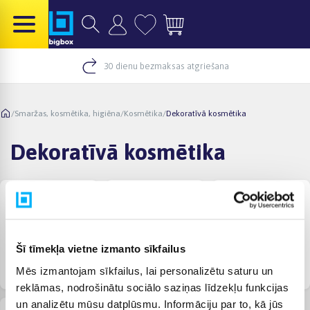
30 dienu bezmaksas atgriešana
/
Smaržas, kosmētika, higiēna
/
Kosmētika
/
Dekoratīvā kosmētika
Dekoratīvā kosmētika
Šī tīmekļa vietne izmanto sīkfailus
Dekoratīvā kosmētika
Dekoratīvā kosmētika
Dekoratīvā kosmētika
Mēs izmantojam sīkfailus, lai personalizētu saturu un
sejai
lūpām
acīm
reklāmas, nodrošinātu sociālo saziņas līdzekļu funkcijas
un analizētu mūsu datplūsmu. Informāciju par to, kā jūs