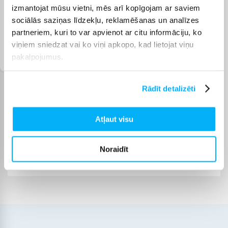
izmantojat mūsu vietni, mēs arī kopīgojam ar saviem
sociālās saziņas līdzekļu, reklamēšanas un analīzes
partneriem, kuri to var apvienot ar citu informāciju, ko
viņiem sniedzat vai ko viņi apkopo, kad lietojat viņu
Dekoratīvā kosmētika
Kosmētikas piederumi
pakalpojumus.
nagiem
Rādīt detalizēti
Pircēju atsauksmes par precēm
Atļaut visu
Madara B.
Apstiprināts pircējs
Noraidīt
M