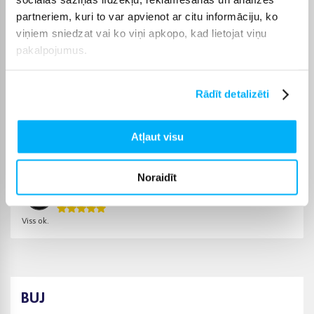
partneriem, kuri to var apvienot ar citu informāciju, ko
Izvēloties piemērotu preci no kategorijas Izlietnes, varēsiet
viņiem sniedzat vai ko viņi apkopo, kad lietojat viņu
saņemt pasūtījumu jums ērtā veidā. BIGBOX.LV parūpēsies, lai
izvēlētā prece tiktu piegādāta norādītajā termiņā un pirkumu
pakalpojumus.
internetā varētu saņemt bez liekas kavēšanās.
Rādīt detalizēti
Atļaut visu
Pircēju atsauksmes par precēm
Noraidīt
Raivo L.
Apstiprināts pircējs
Viss ok.
BUJ