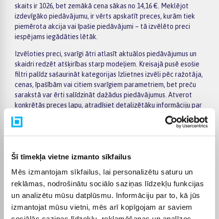
skaits ir 1026, bet zemākā cena sākas no 14,16 €. Meklējot
izdevīgāko piedāvājumu, ir vērts apskatīt preces, kurām tiek
piemērota akcija vai īpašie piedāvājumi – tā izvēlēto preci
iespējams iegādāties lētāk.
Izvēloties preci, svarīgi ātri atlasīt aktuālos piedāvājumus un
skaidri redzēt atšķirības starp modeļiem. Kreisajā pusē esošie
filtri palīdz sašaurināt kategorijas Izlietnes izvēli pēc ražotāja,
cenas, īpašībām vai citiem svarīgiem parametriem, bet preču
sarakstā var ērti salīdzināt dažādus piedāvājumus. Atverot
konkrētās preces lapu, atradīsiet detalizētāku informāciju par
tehniskajiem datiem, piegādes termiņu, apmaksas veidiem un
pirkuma nosacījumiem, tāpēc lēmumu pieņemt būs vieglāk.
Lielākas vērtības pirkumiem BIGBOX.LV piedāvā ērtu apmaksu
pa daļām – par pirkumu iespējams norēķināties 6 vienādos
Šī tīmekļa vietne izmanto sīkfailus
maksājumos. Tas ļauj ērtāk plānot izdevumus un izvēlēties sev
Mēs izmantojam sīkfailus, lai personalizētu saturu un
piemērotu apmaksas veidu. Pasūtījumi tiek piegādāti visā
reklāmas, nodrošinātu sociālo saziņas līdzekļu funkcijas
Latvijā: piegāde uz pakomātiem maksā no 2,99 €, bet
pasūtījumiem virs 499 € piegāde uz pakomātu ir bez maksas;
un analizētu mūsu datplūsmu. Informāciju par to, kā jūs
kurjera piegādes cena sākas no 3,99 €. Precīzs katras preces
izmantojat mūsu vietni, mēs arī kopīgojam ar saviem
piegādes termiņš tiek norādīts konkrētās preces lapā.
sociālās saziņas līdzekļu, reklamēšanas un analīzes