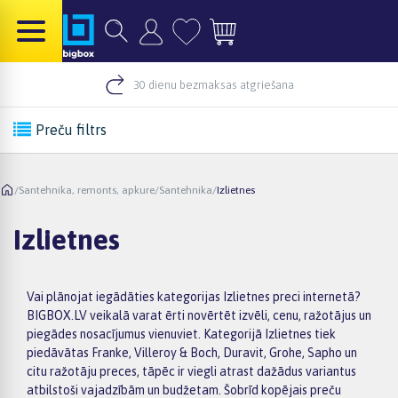
30 dienu bezmaksas atgriešana
Preču filtrs
/
Santehnika, remonts, apkure
/
Santehnika
/
Izlietnes
Izlietnes
Vai plānojat iegādāties kategorijas Izlietnes preci internetā?
BIGBOX.LV veikalā varat ērti novērtēt izvēli, cenu, ražotājus un
piegādes nosacījumus vienuviet. Kategorijā Izlietnes tiek
piedāvātas Franke, Villeroy & Boch, Duravit, Grohe, Sapho un
citu ražotāju preces, tāpēc ir viegli atrast dažādus variantus
atbilstoši vajadzībām un budžetam. Šobrīd kopējais preču