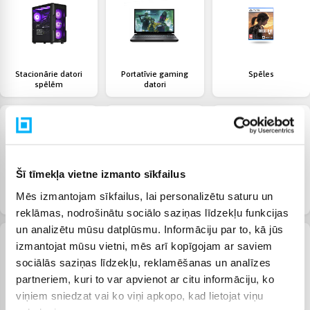
Stacionārie datori
Portatīvie gaming
Spēles
spēlēm
datori
Šī tīmekļa vietne izmanto sīkfailus
Gaming klaviatūras
Gaming peles
Gaming austiņas
Mēs izmantojam sīkfailus, lai personalizētu saturu un
reklāmas, nodrošinātu sociālo saziņas līdzekļu funkcijas
un analizētu mūsu datplūsmu. Informāciju par to, kā jūs
izmantojat mūsu vietni, mēs arī kopīgojam ar saviem
sociālās saziņas līdzekļu, reklamēšanas un analīzes
partneriem, kuri to var apvienot ar citu informāciju, ko
viņiem sniedzat vai ko viņi apkopo, kad lietojat viņu
Gaming stūres
Gaming mikrofoni
Virtuālās realitātes (VR)