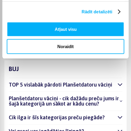
piegādes termiņu vienmēr atradīsiet konkrētās preces lapā.
Rādīt detalizēti
Izvēloties piemērotu preci no kategorijas Planšetdatoru
vāciņi, varat rēķināties ar skaidri norādītu piegādes termiņu un
ērtu saņemšanas veidu. Pasūtīto preci piegādāsim norādītajā
Atļaut visu
laikā, lai pirkumu internetā varētu saņemt bez liekas
kavēšanās.
Noraidīt
BUJ
TOP 5 vislabāk pārdoti Planšetdatoru vāciņi
Planšetdatoru vāciņi - cik dažādu preču jums ir
šajā kategorijā un sākot ar kādu cenu?
Cik ilga ir šīs kategorijas preču piegāde?