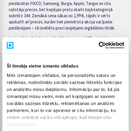
piedāvātas FIXED, Samsung, Burga, Apple, Targus un citu
ražotāju preces, bet kopējais preču skaits šajā kategorijā
šobrīd ir 344. Zemākā cena sākas no 1,99 €, tāpēc ir vērts
apskatīt arī preces, kurām tiek piemērota akcija vai īpašie
piedāvājumi – tā izvēlēto preci iespējams iegādāties lētāk.
Lai iepirkšanās būtu vienkāršāka, kategorijā Planšetdatoru
vāciņi varat izmantot filtrus un ātri atlasīt preces pēc ražotāja,
cenas, īpašībām vai citiem aktuāliem kritērijiem. Preču
sarakstā ir viegli pārskatīt galvenos piedāvājumus, savukārt
konkrētās preces lapā pieejama detalizētāka informācija par
Šī tīmekļa vietne izmanto sīkfailus
parametriem, apmaksu, piegādi un citiem pirkuma
Mēs izmantojam sīkfailus, lai personalizētu saturu un
nosacījumiem. Tas palīdz mierīgi salīdzināt vairākus variantus,
izvērtēt to priekšrocības un ērti pasūtīt izvēlēto preci
reklāmas, nodrošinātu sociālo saziņas līdzekļu funkcijas
internetā.
un analizētu mūsu datplūsmu. Informāciju par to, kā jūs
izmantojat mūsu vietni, mēs arī kopīgojam ar saviem
BIGBOX.LV piedāvā iespēju par pirkumu norēķināties 6
sociālās saziņas līdzekļu, reklamēšanas un analīzes
vienādos maksājumos, tāpēc lielākus pirkumus iespējams
plānot ērtāk, sadalot maksājumu vairākās daļās. Pasūtījumi
partneriem, kuri to var apvienot ar citu informāciju, ko
tiek piegādāti visā Latvijā: piegāde uz pakomātiem maksā no
viņiem sniedzat vai ko viņi apkopo, kad lietojat viņu
2,99 €, bet pasūtījumiem virs 499 € piegāde uz pakomātu ir bez
pakalpojumus.
maksas. Kurjera piegādes cena sākas no 3,99 €. Precīzu