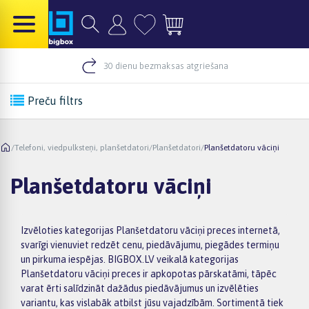
30 dienu bezmaksas atgriešana
Preču filtrs
/
Telefoni, viedpulksteņi, planšetdatori
/
Planšetdatori
/
Planšetdatoru vāciņi
Planšetdatoru vāciņi
Izvēloties kategorijas Planšetdatoru vāciņi preces internetā,
svarīgi vienuviet redzēt cenu, piedāvājumu, piegādes termiņu
un pirkuma iespējas. BIGBOX.LV veikalā kategorijas
Planšetdatoru vāciņi preces ir apkopotas pārskatāmi, tāpēc
varat ērti salīdzināt dažādus piedāvājumus un izvēlēties
variantu, kas vislabāk atbilst jūsu vajadzībām. Sortimentā tiek