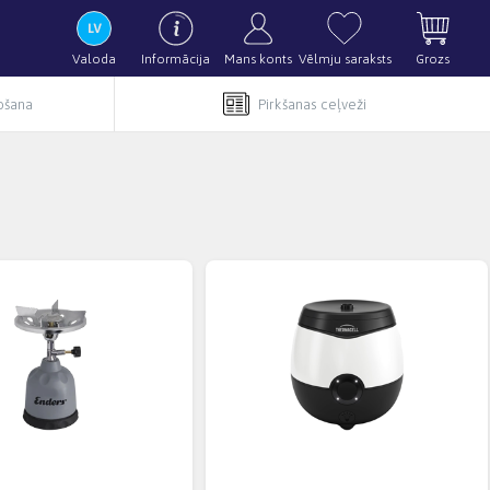
Valoda
Informācija
Mans konts
Vēlmju saraksts
Grozs
pošana
Pirkšanas ceļveži