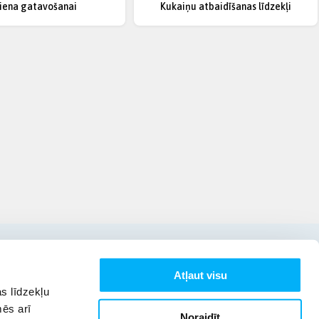
iena gatavošanai
Kukaiņu atbaidīšanas līdzekļi
Atļaut visu
s līdzekļu
mēs arī
Noraidīt