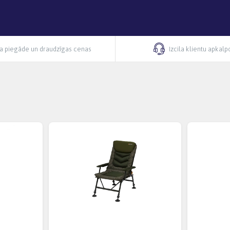
ra piegāde un draudzīgas cenas
Izcila klientu apkal