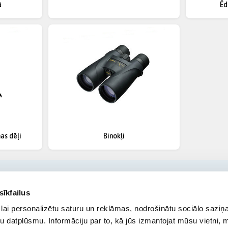
ā
Ēd
nas dēļi
Binokļi
sīkfailus
lai personalizētu saturu un reklāmas, nodrošinātu sociālo saziņa
u datplūsmu. Informāciju par to, kā jūs izmantojat mūsu vietni, 