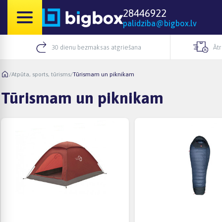
28446922
palidziba@bigbox.lv
30 dienu bezmaksas atgriešana
Āt
/
Atpūta, sports, tūrisms
/
Tūrismam un piknikam
Tūrismam un piknikam