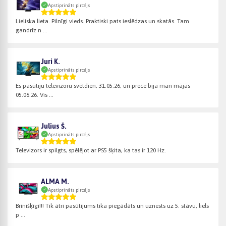
Apstiprināts pircējs
Lieliska lieta. Pilnīgi vieds. Praktiski pats ieslēdzas un skatās. Tam
gandrīz n ...
Juri K.
Apstiprināts pircējs
Es pasūtīju televizoru svētdien, 31.05.26, un prece bija man mājās
05.06.26. Vis ...
Julius Š.
Apstiprināts pircējs
Televizors ir spilgts, spēlējot ar PS5 šķita, ka tas ir 120 Hz.
ALMA M.
Apstiprināts pircējs
Brīnišķīgi!!! Tik ātri pasūtījums tika piegādāts un uznests uz 5. stāvu, liels
p ...