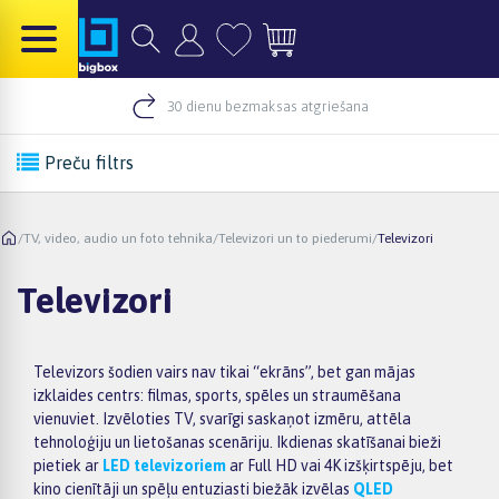
30 dienu bezmaksas atgriešana
Preču filtrs
/
TV, video, audio un foto tehnika
/
Televizori un to piederumi
/
Televizori
Televizori
Televizors šodien vairs nav tikai “ekrāns”, bet gan mājas
izklaides centrs: filmas, sports, spēles un straumēšana
vienuviet. Izvēloties TV, svarīgi saskaņot izmēru, attēla
tehnoloģiju un lietošanas scenāriju. Ikdienas skatīšanai bieži
pietiek ar
LED televizoriem
ar Full HD vai 4K izšķirtspēju, bet
kino cienītāji un spēļu entuziasti biežāk izvēlas
QLED