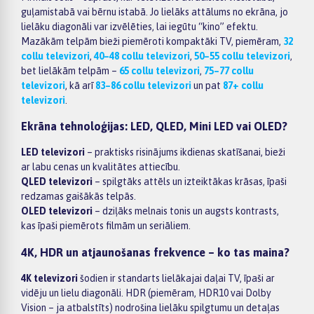
guļamistabā vai bērnu istabā. Jo lielāks attālums no ekrāna, jo
lielāku diagonāli var izvēlēties, lai iegūtu “kino” efektu.
Mazākām telpām bieži piemēroti kompaktāki TV, piemēram,
32
collu televizori
,
40–48 collu televizori
,
50–55 collu televizori
,
bet lielākām telpām –
65 collu televizori
,
75–77 collu
televizori
, kā arī
83–86 collu televizori
un pat
87+ collu
televizori
.
Ekrāna tehnoloģijas: LED, QLED, Mini LED vai OLED?
LED televizori
– praktisks risinājums ikdienas skatīšanai, bieži
ar labu cenas un kvalitātes attiecību.
QLED televizori
– spilgtāks attēls un izteiktākas krāsas, īpaši
redzamas gaišākās telpās.
OLED televizori
– dziļāks melnais tonis un augsts kontrasts,
kas īpaši piemērots filmām un seriāliem.
4K, HDR un atjaunošanas frekvence – ko tas maina?
4K televizori
šodien ir standarts lielākajai daļai TV, īpaši ar
vidēju un lielu diagonāli. HDR (piemēram, HDR10 vai Dolby
Vision – ja atbalstīts) nodrošina lielāku spilgtumu un detaļas