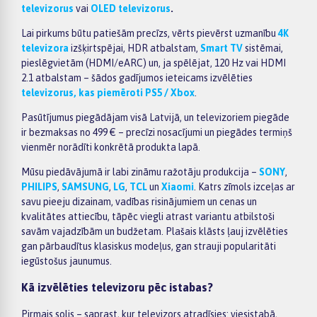
televizorus
vai
OLED televizorus
.
Lai pirkums būtu patiešām precīzs, vērts pievērst uzmanību
4K
televizora
izšķirtspējai, HDR atbalstam,
Smart TV
sistēmai,
pieslēgvietām (HDMI/eARC) un, ja spēlējat, 120 Hz vai HDMI
2.1 atbalstam – šādos gadījumos ieteicams izvēlēties
televizorus, kas piemēroti PS5 / Xbox
.
Pasūtījumus piegādājam visā Latvijā, un televizoriem piegāde
ir bezmaksas no 499 € – precīzi nosacījumi un piegādes termiņš
vienmēr norādīti konkrētā produkta lapā.
Mūsu piedāvājumā ir labi zināmu ražotāju produkcija –
SONY
,
PHILIPS
,
SAMSUNG
,
LG
,
TCL
un
Xiaomi
. Katrs zīmols izceļas ar
savu pieeju dizainam, vadības risinājumiem un cenas un
kvalitātes attiecību, tāpēc viegli atrast variantu atbilstoši
savām vajadzībām un budžetam. Plašais klāsts ļauj izvēlēties
gan pārbaudītus klasiskus modeļus, gan strauji popularitāti
iegūstošus jaunumus.
Kā izvēlēties televizoru pēc istabas?
Pirmais solis – saprast, kur televizors atradīsies: viesistabā,