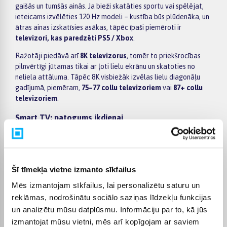
gaišās un tumšās ainās. Ja bieži skatāties sportu vai spēlējat,
ieteicams izvēlēties 120 Hz modeli – kustība būs plūdenāka, un
ātras ainas izskatīsies asākas, tāpēc īpaši piemēroti ir
televizori, kas paredzēti PS5 / Xbox
.
Ražotāji piedāvā arī
8K televizorus
, tomēr to priekšrocības
pilnvērtīgi jūtamas tikai ar ļoti lielu ekrānu un skatoties no
neliela attāluma. Tāpēc 8K visbiežāk izvēlas lielu diagonāļu
gadījumā, piemēram,
75–77 collu televizoriem
vai
87+ collu
televizoriem
.
Smart TV: patogums ikdienai
Dažādas
Smart TV
sistēmas atšķiras ar ātrumu, lietotņu klāstu
un vadību. Vienkāršs padoms – izvēlieties modeli, kurā jums
svarīgākās lietotnes darbojas stabili (YouTube, Netflix, Go3,
Disney+ u.c.) un izvēlne ir ērta lietošanai. Ja dodat priekšroku
Šī tīmekļa vietne izmanto sīkfailus
Google ekosistēmai, pievērsiet uzmanību
Android TV
, bet, ja
Mēs izmantojam sīkfailus, lai personalizētu saturu un
svarīgs stabils bezvadu savienojums – izvēlieties
televizorus
reklāmas, nodrošinātu sociālo saziņas līdzekļu funkcijas
ar WiFi
.
un analizētu mūsu datplūsmu. Informāciju par to, kā jūs
Skaņa un papildu aprīkojums
izmantojat mūsu vietni, mēs arī kopīgojam ar saviem