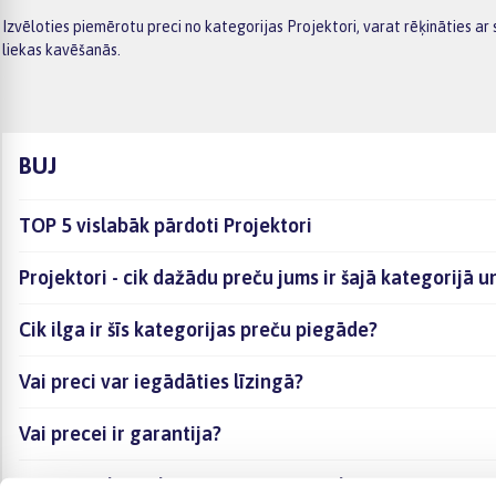
Izvēloties piemērotu preci no kategorijas Projektori, varat rēķināties a
liekas kavēšanās.
BUJ
TOP 5 vislabāk pārdoti Projektori
Projektori - cik dažādu preču jums ir šajā kategorijā 
Cik ilga ir šīs kategorijas preču piegāde?
Vai preci var iegādāties līzingā?
Vai precei ir garantija?
Kā visērtāk izvēlēties sev piemērotāko preci?