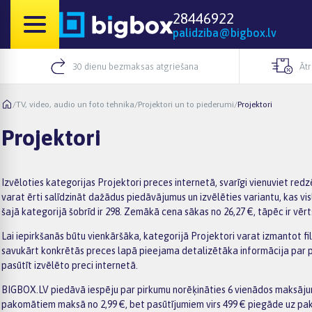
28446922
palidziba@bigbox.lv
30 dienu bezmaksas atgriešana
Āt
/
TV, video, audio un foto tehnika
/
Projektori un to piederumi
/
Projektori
Projektori
Izvēloties kategorijas Projektori preces internetā, svarīgi vienuviet r
varat ērti salīdzināt dažādus piedāvājumus un izvēlēties variantu, kas vi
šajā kategorijā šobrīd ir 298. Zemākā cena sākas no 26,27 €, tāpēc ir vēr
Lai iepirkšanās būtu vienkāršāka, kategorijā Projektori varat izmantot fil
savukārt konkrētās preces lapā pieejama detalizētāka informācija par par
pasūtīt izvēlēto preci internetā.
BIGBOX.LV piedāvā iespēju par pirkumu norēķināties 6 vienādos maksājumo
pakomātiem maksā no 2,99 €, bet pasūtījumiem virs 499 € piegāde uz pak