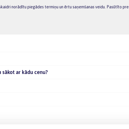
r skaidri norādītu piegādes termiņu un ērtu saņemšanas veidu. Pasūtīto pr
un sākot ar kādu cenu?