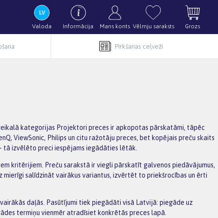
Valoda
Informācija
Mans konts
Vēlmju saraksts
Grozs
pošana
Pirkšanas ceļveži
veikalā kategorijas Projektori preces ir apkopotas pārskatāmi, tāpēc
nQ, ViewSonic, Philips un citu ražotāju preces, bet kopējais preču skaits
– tā izvēlēto preci iespējams iegādāties lētāk.
iem kritērijiem. Preču sarakstā ir viegli pārskatīt galvenos piedāvājumus,
erīgi salīdzināt vairākus variantus, izvērtēt to priekšrocības un ērti
irākās daļās. Pasūtījumi tiek piegādāti visā Latvijā: piegāde uz
gādes termiņu vienmēr atradīsiet konkrētās preces lapā.