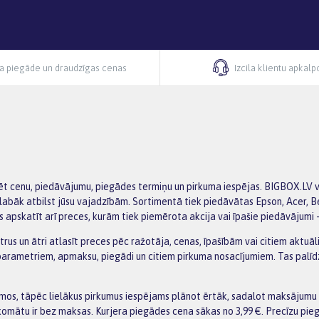
ra piegāde un draudzīgas cenas
Izcila klientu apkal
edzēt cenu, piedāvājumu, piegādes termiņu un pirkuma iespējas. BIGBOX.LV 
slabāk atbilst jūsu vajadzībām. Sortimentā tiek piedāvātas Epson, Acer, Be
ts apskatīt arī preces, kurām tiek piemērota akcija vai īpašie piedāvājumi 
trus un ātri atlasīt preces pēc ražotāja, cenas, īpašībām vai citiem aktuāl
ametriem, apmaksu, piegādi un citiem pirkuma nosacījumiem. Tas palīdz mi
s, tāpēc lielākus pirkumus iespējams plānot ērtāk, sadalot maksājumu va
omātu ir bez maksas. Kurjera piegādes cena sākas no 3,99 €. Precīzu pie