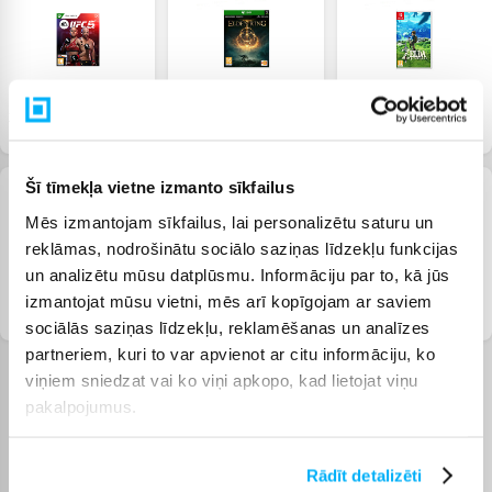
Xbox Series X/S spēles
Xbox One spēles
Nintendo Switch spēles
Šī tīmekļa vietne izmanto sīkfailus
Mēs izmantojam sīkfailus, lai personalizētu saturu un
reklāmas, nodrošinātu sociālo saziņas līdzekļu funkcijas
un analizētu mūsu datplūsmu. Informāciju par to, kā jūs
izmantojat mūsu vietni, mēs arī kopīgojam ar saviem
PS Plus
EA Sports FC 25
NBA 2K25
sociālās saziņas līdzekļu, reklamēšanas un analīzes
partneriem, kuri to var apvienot ar citu informāciju, ko
viņiem sniedzat vai ko viņi apkopo, kad lietojat viņu
pakalpojumus.
Pircēju atsauksmes par precēm
Rādīt detalizēti
Normunds Š.