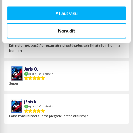
Apstiprināts pircējs
Ļoti ātra piegāde. Super.
Atļaut visu
Noraidīt
Sandris R.
Apstiprināts pircējs
Ērti noformēt pasūtījumu,un ātra piegāde,plus vairāki atgādinājumi lai
būtu liet ...
Juris O.
Apstiprināts pircējs
Super
jānis k.
Apstiprināts pircējs
Laba komunikācija, ātra piegāde, prece atbilstoša