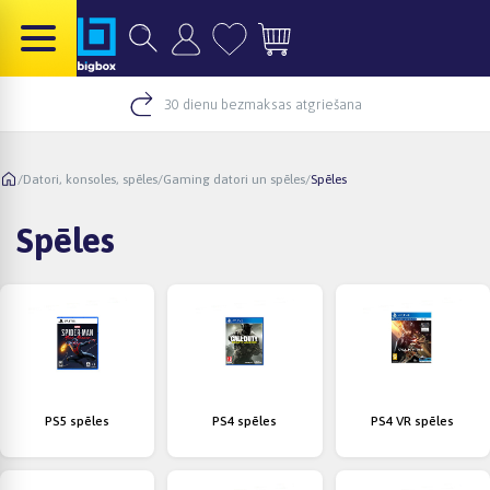
30 dienu bezmaksas atgriešana
/
Datori, konsoles, spēles
/
Gaming datori un spēles
/
Spēles
Spēles
PS5 spēles
PS4 spēles
PS4 VR spēles