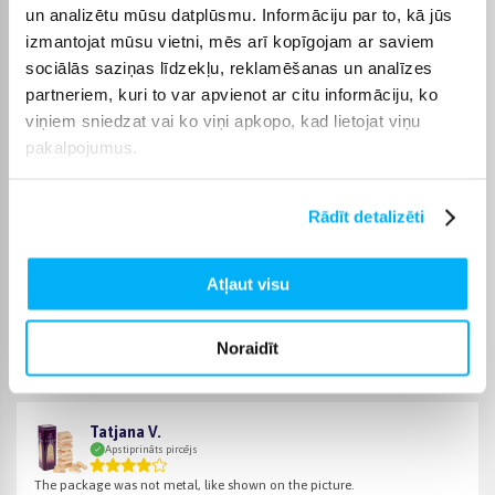
gan bērna attīstību, gan savstarpējo saikni starp spēlētājiem
un analizētu mūsu datplūsmu. Informāciju par to, kā jūs
izmantojat mūsu vietni, mēs arī kopīgojam ar saviem
Bigbox
sociālās saziņas līdzekļu, reklamēšanas un analīzes
Iegādājoties galda spēles, Bigbox piedāvā iespēju izmantot
bezprocentu nomaksu līdz 6 mēnešiem. Pārbaudiet pie katra
partneriem, kuri to var apvienot ar citu informāciju, ko
produkta, vai tam ir pieejama bezmaksas piegāde.
viņiem sniedzat vai ko viņi apkopo, kad lietojat viņu
pakalpojumus.
Rādīt detalizēti
Pircēju atsauksmes par precēm
Atļaut visu
Renata B.
Apstiprināts pircējs
Noraidīt
Pasūtījums ātri ieradās. Viss noritēja gludi.
Tatjana V.
Apstiprināts pircējs
The package was not metal, like shown on the picture.