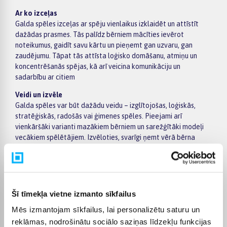
Ar ko izceļas
Galda spēles izceļas ar spēju vienlaikus izklaidēt un attīstīt
dažādas prasmes. Tās palīdz bērniem mācīties ievērot
noteikumus, gaidīt savu kārtu un pieņemt gan uzvaru, gan
zaudējumu. Tāpat tās attīsta loģisko domāšanu, atmiņu un
koncentrēšanās spējas, kā arī veicina komunikāciju un
sadarbību ar citiem
Veidi un izvēle
Galda spēles var būt dažādu veidu – izglītojošas, loģiskās,
stratēģiskās, radošās vai ģimenes spēles. Pieejami arī
vienkāršāki varianti mazākiem bērniem un sarežģītāki modeļi
vecākiem spēlētājiem. Izvēloties, svarīgi ņemt vērā bērna
vecumu, spēles ilgumu, noteikumu sarežģītību un to, vai spēle
būs piemērota vienam vai vairākiem spēlētājiem
Kam piemērotas
Galda spēles ir piemērotas dažāda vecuma bērniem un visai
Šī tīmekļa vietne izmanto sīkfailus
ģimenei. Tās ir lieliski piemērotas gan ikdienas brīvā laika
pavadīšanai, gan kopīgām spēļu vakariem, palīdzot attīstīt
Mēs izmantojam sīkfailus, lai personalizētu saturu un
prasmes un vienlaikus nodrošinot izklaidi. Šādas spēles veicina
reklāmas, nodrošinātu sociālo saziņas līdzekļu funkcijas