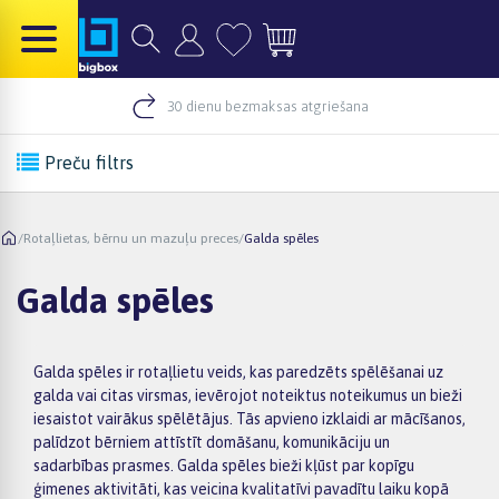
30 dienu bezmaksas atgriešana
Preču filtrs
/
Rotaļlietas, bērnu un mazuļu preces
/
Galda spēles
Galda spēles
Galda spēles ir rotaļlietu veids, kas paredzēts spēlēšanai uz
galda vai citas virsmas, ievērojot noteiktus noteikumus un bieži
iesaistot vairākus spēlētājus. Tās apvieno izklaidi ar mācīšanos,
palīdzot bērniem attīstīt domāšanu, komunikāciju un
sadarbības prasmes. Galda spēles bieži kļūst par kopīgu
ģimenes aktivitāti, kas veicina kvalitatīvi pavadītu laiku kopā