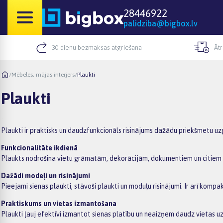
28446922
palidziba@bigbox.lv
30 dienu bezmaksas atgriešana
Āt
/
Mēbeles, mājas interjers
/
Plaukti
Plaukti
Plaukti ir praktisks un daudzfunkcionāls risinājums dažādu priekšmetu uz
Funkcionalitāte ikdienā
Plaukts nodrošina vietu grāmatām, dekorācijām, dokumentiem un citiem 
Dažādi modeļi un risinājumi
Pieejami sienas plaukti, stāvoši plaukti un moduļu risinājumi. Ir arī kom
Praktiskums un vietas izmantošana
Plaukti ļauj efektīvi izmantot sienas platību un neaizņem daudz vietas uz 