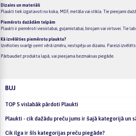
Dizains un materiāli
Plaukti tiek izgatavoti no koka, MDF, metāla vai stikla. Tie pieejami daž
Piemērots dažādām telpām
Plaukti ir piemēroti viesistabai, guļamistabai, birojam vai virtuvei. Tie la
Kā izvēlēties piemērotu plauktu?
Izvēloties svarīgi ņemt vērā izmēru, nestspēju un dizainu. Pareizi izvēlē
Pārbaudiet produkta lapā, vai pieejama bezmaksas piegāde.
BUJ
TOP 5 vislabāk pārdoti Plaukti
Plaukti - cik dažādu preču jums ir šajā kategorijā un 
Cik ilga ir šīs kategorijas preču piegāde?