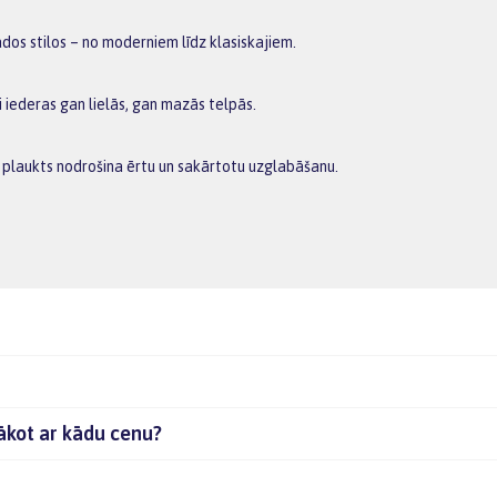
ādos stilos – no moderniem līdz klasiskajiem.
bi iederas gan lielās, gan mazās telpās.
ts plaukts nodrošina ērtu un sakārtotu uzglabāšanu.
sākot ar kādu cenu?