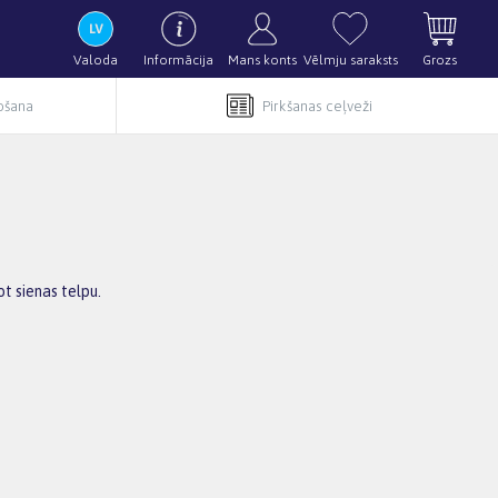
Valoda
Informācija
Mans konts
Vēlmju saraksts
Grozs
pošana
Pirkšanas ceļveži
t sienas telpu.