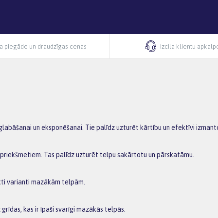
ra piegāde un draudzīgas cenas
Izcila klientu apkal
glabāšanai un eksponēšanai. Tie palīdz uzturēt kārtību un efektīvi izmanto
priekšmetiem. Tas palīdz uzturēt telpu sakārtotu un pārskatāmu.
pakti varianti mazākām telpām.
grīdas, kas ir īpaši svarīgi mazākās telpās.