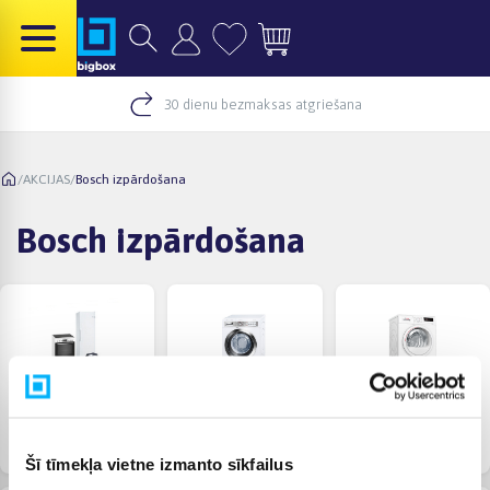
30 dienu bezmaksas atgriešana
/
AKCIJAS
/
Bosch izpārdošana
Bosch izpārdošana
Labākie Bosch
Bosch veļas
Bosch žāvētāju
pārdošanas
mazgājamo mašīnu
izpārdošana
piedāvājumi
izpārdošana
Šī tīmekļa vietne izmanto sīkfailus