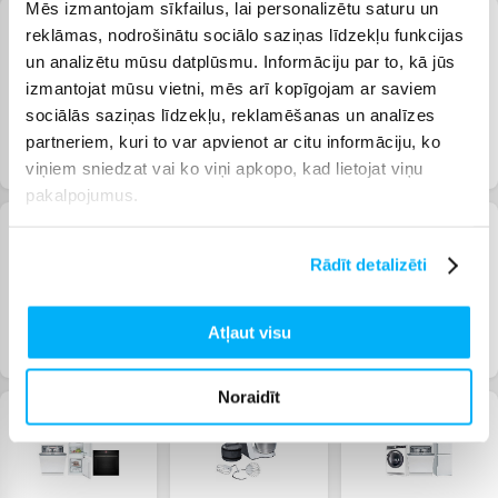
Mēs izmantojam sīkfailus, lai personalizētu saturu un
reklāmas, nodrošinātu sociālo saziņas līdzekļu funkcijas
un analizētu mūsu datplūsmu. Informāciju par to, kā jūs
izmantojat mūsu vietni, mēs arī kopīgojam ar saviem
sociālās saziņas līdzekļu, reklamēšanas un analīzes
Bosch saldēšanas
Bosch trauku
Bosch plīšu
partneriem, kuri to var apvienot ar citu informāciju, ko
tehnikas izpārdošana
mazgājamo mašīnu
izpārdošana
viņiem sniedzat vai ko viņi apkopo, kad lietojat viņu
izpārdošana
pakalpojumus.
Rādīt detalizēti
Atļaut visu
Bosch krāšņu
Bosch tvaika nosūcēju
Bosch cepeškrāšņu
izpārdošana
izpārdošana
izpārdošana
Noraidīt