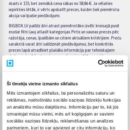
skaits ir 155, bet zemākā cena sākas no 58,86 €. Ja vēlaties
iepirkties lētāk, ir vērts apskatīt preces, kurām tiek piemērota
akcija vai īpašie piedāvājumi.
BIGBOX.LV palīdz ātri atrast piemērotāko izvēli: kreisajā pusē
esošie filtri ļauj atlasīt kategorijas Pirtis un saunas preces pēc
ražotāja, cenas, īpašībām un citiem aktuāliem kritērijiem. Preču
sarakstā varat ātri salīdzināt piedāvājumus, bet konkrētās
preces lapā atradīsiet plašāku informāciju par tehniskajiem
datiem, piegādes termiņu, apmaksas iespējām un pirkuma
nosacījumiem. Tas palīdz ērtāk pieņemt lēmumu un pasūtīt
izvēlēto preci internetā.
BIGBOX.LV piedāvā iespēju par pirkumu norēķināties 6
Šī tīmekļa vietne izmanto sīkfailus
vienādos maksājumos, tāpēc izvēlēto preci var iegādāties
ērtāk, sadalot maksājumu vairākās daļās. Piegāde tiek
Mēs izmantojam sīkfailus, lai personalizētu saturu un
nodrošināta visā Latvijā: uz pakomātiem no 2,99 €, bet
reklāmas, nodrošinātu sociālo saziņas līdzekļu funkcijas
pasūtījumiem virs 499 € piegāde uz pakomātu ir bez maksas;
un analizētu mūsu datplūsmu. Informāciju par to, kā jūs
kurjera piegāde maksā no 3,99 €. Precīzs katras preces
izmantojat mūsu vietni, mēs arī kopīgojam ar saviem
piegādes termiņš vienmēr ir norādīts konkrētās preces lapā.
sociālās saziņas līdzekļu, reklamēšanas un analīzes
Izvēlēto preci no kategorijas Pirtis un saunas piegādāsim
partneriem, kuri to var apvienot ar citu informāciju, ko