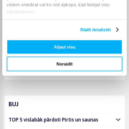
norādītajā termiņā, lai pirkumu internetā varētu saņemt jums
viņiem sniedzat vai ko viņi apkopo, kad lietojat viņu
ērtā veidā.
pakalpojumus.
Rādīt detalizēti
Pircēju atsauksmes par precēm
Atļaut visu
Irina L.
Noraidīt
Apstiprināts pircējs
Viss ļoti labi, atnāca pat ātrāk kā gaidījām.
BUJ
TOP 5 vislabāk pārdoti Pirtis un saunas