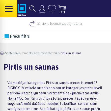
30 dienu bezmaksas atgriešana
Preču filtrs
/
Santehnika, remonts, apkure
/
Santehnika
/
Pirtis un saunas
Pirtis un saunas
Vai meklējat kategorijas Pirtis un saunas preces internetā?
BIGBOX.LV veikalā atradīsiet plašu šīs kategorijas preču izvēli
par konkurētspējīgu cenu. Sortimentā tiek piedāvātas Amue,
Home4You, SunRans un citu ražotāju preces, tāpēc varēsiet
viegli salīdzināt dažādus modeļus, to īpašības, cenu un citus
svarīgus parametrus. Šobrīd kategorijā Pirtis un saunas preču