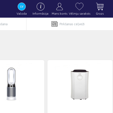
Valoda
Informācija
Mans konts
Vēlmju saraksts
Grozs
pošana
Pirkšanas ceļveži