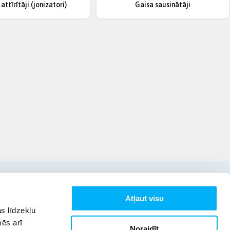
attīrītāji (jonizatori)
Gaisa sausinātāji
Atļaut visu
s līdzekļu
mēs arī
Noraidīt