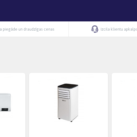
ra piegāde un draudzīgas cenas
Izcila klientu apkal