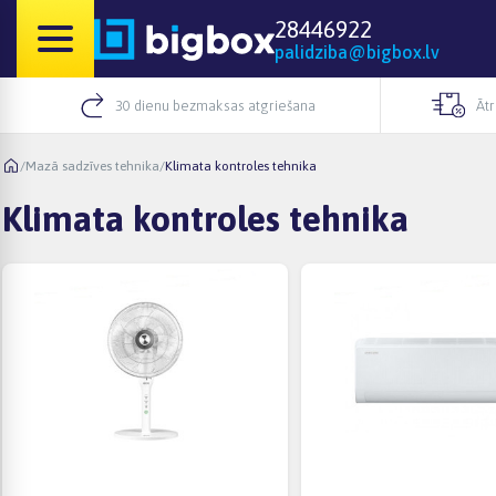
28446922
palidziba@bigbox.lv
30 dienu bezmaksas atgriešana
Āt
/
Mazā sadzīves tehnika
/
Klimata kontroles tehnika
Klimata kontroles tehnika