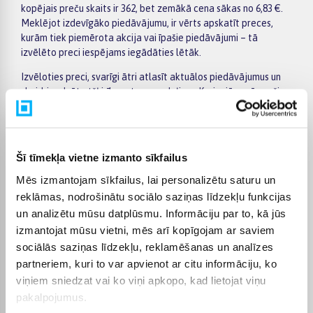
kopējais preču skaits ir 362, bet zemākā cena sākas no 6,83 €.
Meklējot izdevīgāko piedāvājumu, ir vērts apskatīt preces,
kurām tiek piemērota akcija vai īpašie piedāvājumi – tā
izvēlēto preci iespējams iegādāties lētāk.
Izvēloties preci, svarīgi ātri atlasīt aktuālos piedāvājumus un
skaidri redzēt atšķirības starp modeļiem. Kreisajā pusē esošie
filtri palīdz sašaurināt kategorijas Televizoru turētāji izvēli pēc
ražotāja, cenas, īpašībām vai citiem svarīgiem parametriem,
bet preču sarakstā var ērti salīdzināt dažādus piedāvājumus.
Atverot konkrētās preces lapu, atradīsiet detalizētāku
Šī tīmekļa vietne izmanto sīkfailus
informāciju par tehniskajiem datiem, piegādes termiņu,
Mēs izmantojam sīkfailus, lai personalizētu saturu un
apmaksas veidiem un pirkuma nosacījumiem, tāpēc lēmumu
pieņemt būs vieglāk.
reklāmas, nodrošinātu sociālo saziņas līdzekļu funkcijas
un analizētu mūsu datplūsmu. Informāciju par to, kā jūs
Lielākas vērtības pirkumiem BIGBOX.LV piedāvā ērtu apmaksu
izmantojat mūsu vietni, mēs arī kopīgojam ar saviem
pa daļām – par pirkumu iespējams norēķināties 6 vienādos
sociālās saziņas līdzekļu, reklamēšanas un analīzes
maksājumos. Tas ļauj ērtāk plānot izdevumus un izvēlēties sev
piemērotu apmaksas veidu. Pasūtījumi tiek piegādāti visā
partneriem, kuri to var apvienot ar citu informāciju, ko
Latvijā: piegāde uz pakomātiem maksā no 2,99 €, bet
viņiem sniedzat vai ko viņi apkopo, kad lietojat viņu
pasūtījumiem virs 499 € piegāde uz pakomātu ir bez maksas;
pakalpojumus.
kurjera piegādes cena sākas no 3,99 €. Precīzs katras preces