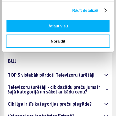
piegādes termiņš tiek norādīts konkrētās preces lapā.
Rādīt detalizēti
Izvēloties piemērotu preci no kategorijas Televizoru turētāji,
varēsiet saņemt pasūtījumu jums ērtā veidā. BIGBOX.LV
parūpēsies, lai izvēlētā prece tiktu piegādāta norādītajā
Atļaut visu
termiņā un pirkumu internetā varētu saņemt bez liekas
kavēšanās.
Noraidīt
BUJ
TOP 5 vislabāk pārdoti Televizoru turētāji
Televizoru turētāji - cik dažādu preču jums ir
šajā kategorijā un sākot ar kādu cenu?
Cik ilga ir šīs kategorijas preču piegāde?