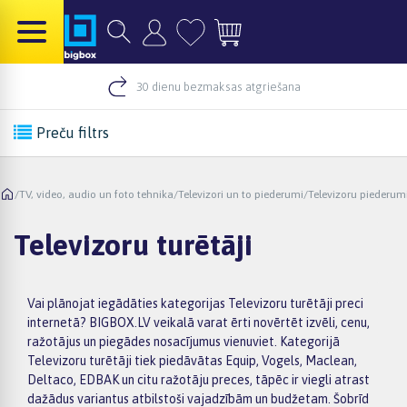
30 dienu bezmaksas atgriešana
Preču filtrs
/
TV, video, audio un foto tehnika
/
Televizori un to piederumi
/
Televizoru piederum
Televizoru turētāji
Vai plānojat iegādāties kategorijas Televizoru turētāji preci
internetā? BIGBOX.LV veikalā varat ērti novērtēt izvēli, cenu,
ražotājus un piegādes nosacījumus vienuviet. Kategorijā
Televizoru turētāji tiek piedāvātas Equip, Vogels, Maclean,
Deltaco, EDBAK un citu ražotāju preces, tāpēc ir viegli atrast
dažādus variantus atbilstoši vajadzībām un budžetam. Šobrīd