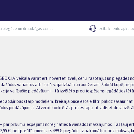
ra piegāde un draudzīgas cenas
Izcila klientu apkal
GBOX.LV veikalā varat ērti novērtēt izvēli, cenu, ražotājus un piegādes n
ast dažādus variantus atbilstoši vajadzībām un budžetam. Šobrīd kopējais p
cija vai īpašie piedāvājumi – tā izvēlēto preci iespējams iegādāties lētā
zēt atšķirības starp modeļiem. Kreisajā pusē esošie filtri palīdz sašaurināt
žādus piedāvājumus. Atverot konkrētās preces lapu, atradīsiet detalizēt
 par pirkumu iespējams norēķināties 6 vienādos maksājumos. Tas ļauj ēr
2,99 €, bet pasūtījumiem virs 499 € piegāde uz pakomātu ir bez maksas; k