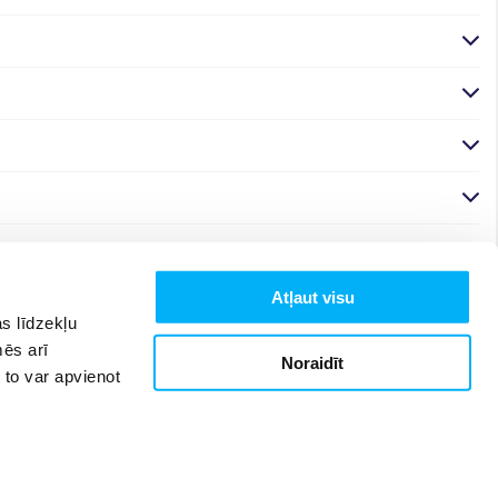
Atļaut visu
s līdzekļu
mēs arī
Noraidīt
 to var apvienot