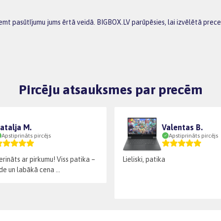
aņemt pasūtījumu jums ērtā veidā. BIGBOX.LV parūpēsies, lai izvēlētā pre
Pircēju atsauksmes par precēm
atalja M.
Valentas B.
Apstiprināts pircējs
Apstiprināts pircējs
rināts ar pirkumu! Viss patika –
Lieliski, patika
de un labākā cena ...