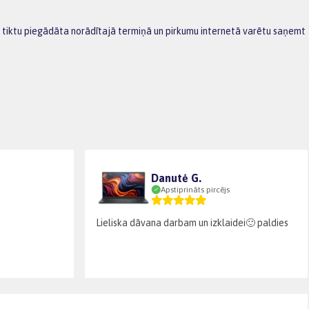
ce tiktu piegādāta norādītajā termiņā un pirkumu internetā varētu saņemt
Danutė G.
Apstiprināts pircējs
Lieliska dāvana darbam un izklaidei🙂 paldies