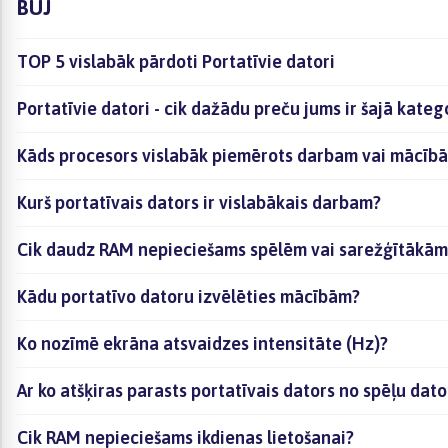
BUJ
TOP 5 vislabāk pārdoti Portatīvie datori
Portatīvie datori - cik dažādu preču jums ir šajā kateg
Kāds procesors vislabāk piemērots darbam vai mācīb
Kurš portatīvais dators ir vislabākais darbam?
Cik daudz RAM nepieciešams spēlēm vai sarežģītāk
Kādu portatīvo datoru izvēlēties mācībām?
Ko nozīmē ekrāna atsvaidzes intensitāte (Hz)?
Ar ko atšķiras parasts portatīvais dators no spēļu dat
Cik RAM nepieciešams ikdienas lietošanai?