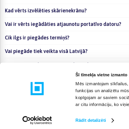
Kad vērts izvēlēties skārienekrānu?
Vai ir vērts iegādāties atjaunotu portatīvo datoru?
Cik ilgs ir piegādes termiņš?
Vai piegāde tiek veikta visā Latvijā?
Vai portatīvo datoru var iegādāties līzingā?
Šī tīmekļa vietne izmanto 
Mēs izmantojam sīkfailus, 
funkcijas un analizētu mūs
kopīgojam ar saviem sociāl
ar citu informāciju, ko viņ
Rādīt detalizēti