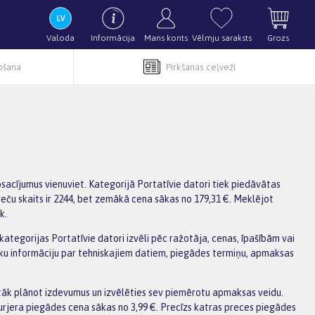
Valoda
Informācija
Mans konts
Vēlmju saraksts
Grozs
pošana
Pirkšanas ceļveži
osacījumus vienuviet. Kategorijā Portatīvie datori tiek piedāvātas
reču skaits ir 2244, bet zemākā cena sākas no 179,31 €. Meklējot
k.
 kategorijas Portatīvie datori izvēli pēc ražotāja, cenas, īpašībām vai
āku informāciju par tehniskajiem datiem, piegādes termiņu, apmaksas
tāk plānot izdevumus un izvēlēties sev piemērotu apmaksas veidu.
urjera piegādes cena sākas no 3,99 €. Precīzs katras preces piegādes