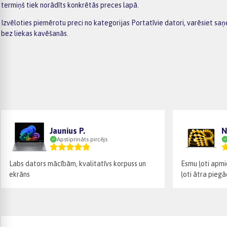
termiņš tiek norādīts konkrētās preces lapā.
Izvēloties piemērotu preci no kategorijas Portatīvie datori, varēsiet s
bez liekas kavēšanās.
Jaunius P.
N
Apstiprināts pircējs
Labs dators mācībām, kvalitatīvs korpuss un
Esmu ļoti apmie
ekrāns
ļoti ātra piegā