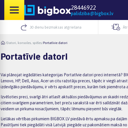
28446922
palidziba@bigbox.lv
30 dienu bezmaksas atgriešana
Āt
/
Datori, konsoles, spēles
/
Portatīvie datori
Portatīvie datori
Vai plānojat iegādāties kategorijas Portatīvie datori preci internetā? BI
Lenovo, HP, Dell, Asus, Acer un citu ražotāju preces, tāpēc ir viegli atr
izdevīgāko piedāvājumu, ir vērts apskatīt preces, kurām tiek piemērota ak
Izvēloties preci, svarīgi ātri atlasīt aktuālos piedāvājumus un skaidri red
citiem svarīgiem parametriem, bet preču sarakstā var ērti salīdzināt da
veidiem un pirkuma nosacījumiem, tāpēc lēmumu pieņemt būs vieglāk.
Lielākas vērtības pirkumiem BIGBOX.LV piedāvā ērtu apmaksu pa daļām –
Pasūtījumi tiek piegādāti visā Latvijā: piegāde uz pakomātiem maksā no 