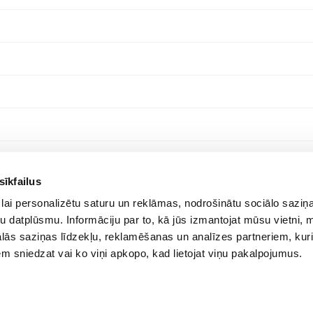
sīkfailus
lai personalizētu saturu un reklāmas, nodrošinātu sociālo saziņa
u datplūsmu. Informāciju par to, kā jūs izmantojat mūsu vietni, 
ās saziņas līdzekļu, reklamēšanas un analīzes partneriem, kuri
iem sniedzat vai ko viņi apkopo, kad lietojat viņu pakalpojumus.
© 2012-
2026
BIGBOX.LV