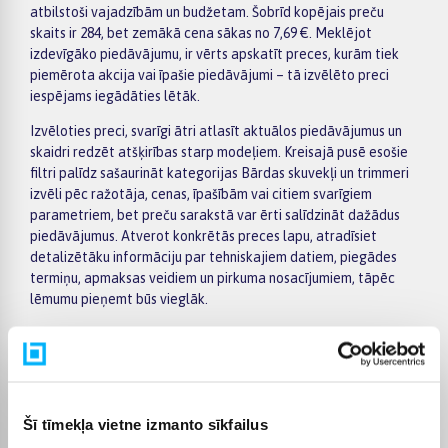
atbilstoši vajadzībām un budžetam. Šobrīd kopējais preču
skaits ir 284, bet zemākā cena sākas no 7,69 €. Meklējot
izdevīgāko piedāvājumu, ir vērts apskatīt preces, kurām tiek
piemērota akcija vai īpašie piedāvājumi – tā izvēlēto preci
iespējams iegādāties lētāk.
Izvēloties preci, svarīgi ātri atlasīt aktuālos piedāvājumus un
skaidri redzēt atšķirības starp modeļiem. Kreisajā pusē esošie
filtri palīdz sašaurināt kategorijas Bārdas skuvekļi un trimmeri
izvēli pēc ražotāja, cenas, īpašībām vai citiem svarīgiem
parametriem, bet preču sarakstā var ērti salīdzināt dažādus
piedāvājumus. Atverot konkrētās preces lapu, atradīsiet
detalizētāku informāciju par tehniskajiem datiem, piegādes
termiņu, apmaksas veidiem un pirkuma nosacījumiem, tāpēc
lēmumu pieņemt būs vieglāk.
Lielākas vērtības pirkumiem BIGBOX.LV piedāvā ērtu apmaksu
pa daļām – par pirkumu iespējams norēķināties 6 vienādos
maksājumos. Tas ļauj ērtāk plānot izdevumus un izvēlēties sev
piemērotu apmaksas veidu. Pasūtījumi tiek piegādāti visā
Latvijā: piegāde uz pakomātiem maksā no 2,99 €, bet
Šī tīmekļa vietne izmanto sīkfailus
pasūtījumiem virs 499 € piegāde uz pakomātu ir bez maksas;