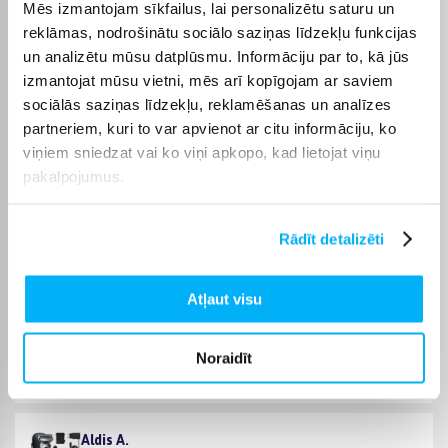
Mēs izmantojam sīkfailus, lai personalizētu saturu un
kurjera piegādes cena sākas no 3,99 €. Precīzs katras preces
reklāmas, nodrošinātu sociālo saziņas līdzekļu funkcijas
piegādes termiņš tiek norādīts konkrētās preces lapā.
un analizētu mūsu datplūsmu. Informāciju par to, kā jūs
Izvēloties piemērotu preci no kategorijas Bārdas skuvekļi un
izmantojat mūsu vietni, mēs arī kopīgojam ar saviem
trimmeri, varēsiet saņemt pasūtījumu jums ērtā veidā.
sociālās saziņas līdzekļu, reklamēšanas un analīzes
BIGBOX.LV parūpēsies, lai izvēlētā prece tiktu piegādāta
partneriem, kuri to var apvienot ar citu informāciju, ko
norādītajā termiņā un pirkumu internetā varētu saņemt bez
viņiem sniedzat vai ko viņi apkopo, kad lietojat viņu
liekas kavēšanās.
pakalpojumus.
Rādīt detalizēti
Pircēju atsauksmes par precēm
Atļaut visu
Ivars B.
Apstiprināts pircējs
Noraidīt
Sveiki, ļoti kompakts un ērts savai cenai atbilstošs skūveklis.
Aldis A.