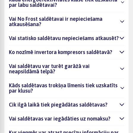
par labu saldētavai?
Vai No Frost saldētavai ir nepieciešama
atkausēšana?
Vai statisko saldētavu nepieciešams atkausēt?
Ko nozīmē invertora kompresors saldētavā?
Vai saldētavu var turēt garāžā vai
neapsildāmā telpā?
Kāds saldētavas trokšņa līmenis tiek uzskatīts
par klusu?
Cik ilgā laikā tiek piegādātas saldētavas?
Vai saldētavas var iegādāties uz nomaksu?
Kur vienmēr var atrast precīzu informāciju par