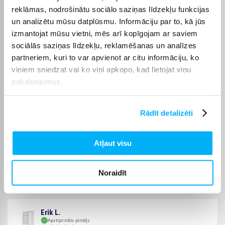
reklāmas, nodrošinātu sociālo saziņas līdzekļu funkcijas
un analizētu mūsu datplūsmu. Informāciju par to, kā jūs
Edita Č.
izmantojat mūsu vietni, mēs arī kopīgojam ar saviem
Apstiprināts pircējs
sociālās saziņas līdzekļu, reklamēšanas un analīzes
Esmu ļoti priecīga, ka izvēlējos gan BIGBOX.LT, gan šo kompaktu
partneriem, kuri to var apvienot ar citu informāciju, ko
saldētavu ar iet ...
viņiem sniedzat vai ko viņi apkopo, kad lietojat viņu
pakalpojumus.
Inga D.
Apstiprināts pircējs
Rādīt detalizēti
Ļoti priecājos par pirkumiem. Skaisti un ietilpīgi! Super!
Atļaut visu
Marijus A.
Apstiprināts pircējs
Noraidīt
Lielisks saldētājs par ļoti labu cenu. Pērkot Girenje vai Hissense, tas ir
viens ...
Erik L.
Apstiprināts pircējs