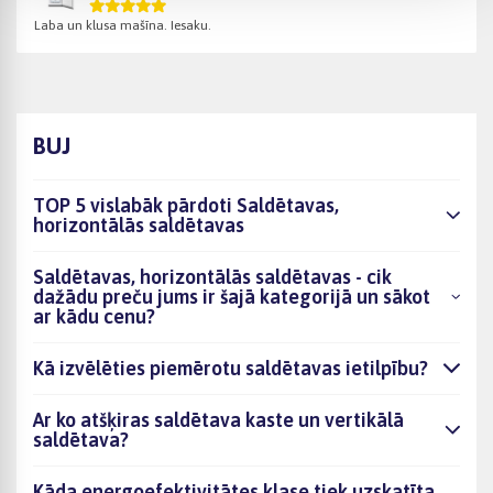
Laba un klusa mašīna. Iesaku.
BUJ
TOP 5 vislabāk pārdoti Saldētavas,
horizontālās saldētavas
Saldētavas, horizontālās saldētavas - cik
dažādu preču jums ir šajā kategorijā un sākot
ar kādu cenu?
Kā izvēlēties piemērotu saldētavas ietilpību?
Ar ko atšķiras saldētava kaste un vertikālā
saldētava?
Kāda energoefektivitātes klase tiek uzskatīta