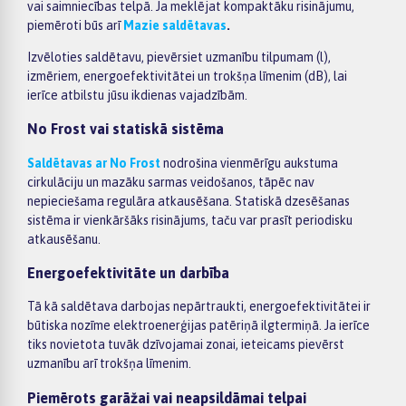
vai saimniecības telpā. Ja meklējat kompaktāku risinājumu,
piemēroti būs arī
Mazie saldētavas
.
Izvēloties saldētavu, pievērsiet uzmanību tilpumam (l),
izmēriem, energoefektivitātei un trokšņa līmenim (dB), lai
ierīce atbilstu jūsu ikdienas vajadzībām.
No Frost vai statiskā sistēma
Saldētavas ar No Frost
nodrošina vienmērīgu aukstuma
cirkulāciju un mazāku sarmas veidošanos, tāpēc nav
nepieciešama regulāra atkausēšana. Statiskā dzesēšanas
sistēma ir vienkāršāks risinājums, taču var prasīt periodisku
atkausēšanu.
Energoefektivitāte un darbība
Tā kā saldētava darbojas nepārtraukti, energoefektivitātei ir
būtiska nozīme elektroenerģijas patēriņā ilgtermiņā. Ja ierīce
tiks novietota tuvāk dzīvojamai zonai, ieteicams pievērst
uzmanību arī trokšņa līmenim.
Piemērots garāžai vai neapsildāmai telpai