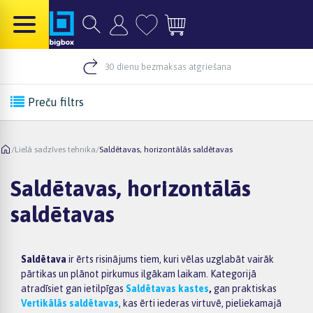
30 dienu bezmaksas atgriešana
Preču filtrs
/
Lielā sadzīves tehnika
/
Saldētavas, horizontālās saldētavas
Saldētavas, horizontālās
saldētavas
Saldētava
ir ērts risinājums tiem, kuri vēlas uzglabāt vairāk
pārtikas un plānot pirkumus ilgākam laikam. Kategorijā
atradīsiet gan ietilpīgas
Saldētavas kastes
,
gan praktiskas
Vertikālās saldētavas
, kas ērti iederas virtuvē, pieliekamajā