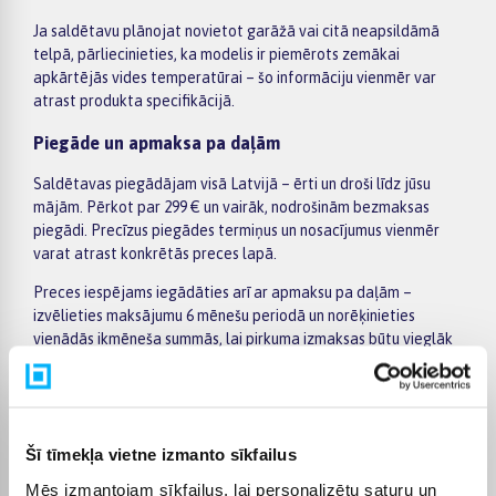
Ja saldētavu plānojat novietot garāžā vai citā neapsildāmā
telpā, pārliecinieties, ka modelis ir piemērots zemākai
apkārtējās vides temperatūrai – šo informāciju vienmēr var
atrast produkta specifikācijā.
Piegāde un apmaksa pa daļām
Saldētavas piegādājam visā Latvijā – ērti un droši līdz jūsu
mājām. Pērkot par 299 € un vairāk, nodrošinām bezmaksas
piegādi. Precīzus piegādes termiņus un nosacījumus vienmēr
varat atrast konkrētās preces lapā.
Preces iespējams iegādāties arī ar apmaksu pa daļām –
izvēlieties maksājumu 6 mēnešu periodā un norēķinieties
vienādās ikmēneša summās, lai pirkuma izmaksas būtu vieglāk
plānot.
Šī tīmekļa vietne izmanto sīkfailus
Pircēju atsauksmes par precēm
Mēs izmantojam sīkfailus, lai personalizētu saturu un