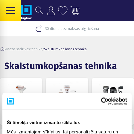
30 dienu bezmaksas atgriešana
/
Mazā sadzīves tehnika
/
Skaistumkopšanas tehnika
Skaistumkopšanas tehnika
Fotoepilatori
Epilatori
Bārdas skuvekļi un
trimmeri
Šī tīmekļa vietne izmanto sīkfailus
Mēs izmantojam sīkfailus, lai personalizētu saturu un