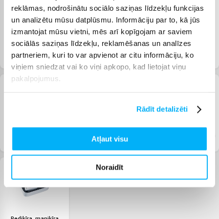
reklāmas, nodrošinātu sociālo saziņas līdzekļu funkcijas
un analizētu mūsu datplūsmu. Informāciju par to, kā jūs
izmantojat mūsu vietni, mēs arī kopīgojam ar saviem
sociālās saziņas līdzekļu, reklamēšanas un analīzes
Matu fēni
Matu taisnotāji un
Matu griežamās
partneriem, kuri to var apvienot ar citu informāciju, ko
lokšķēres
mašīnas
viņiem sniedzat vai ko viņi apkopo, kad lietojat viņu
pakalpojumus.
Rādīt detalizēti
Skuvekļu un frizieru
Spoguļi
Sejas kopšanas līdzekļi
Atļaut visu
piederumi
Noraidīt
Pedikīra, manikīra