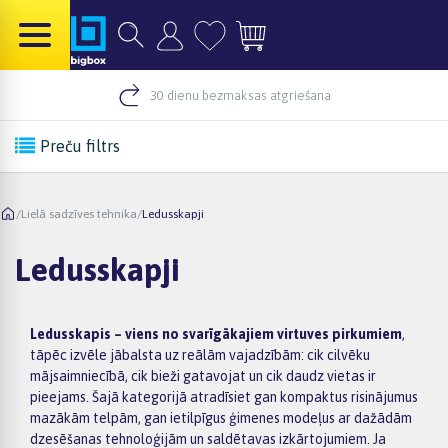
30 dienu bezmaksas atgriešana
Preču filtrs
/
Lielā sadzīves tehnika
/
Ledusskapji
Ledusskapji
Ledusskapis – viens no svarīgākajiem virtuves pirkumiem
,
tāpēc izvēle jābalsta uz reālām vajadzībām: cik cilvēku
mājsaimniecībā, cik bieži gatavojat un cik daudz vietas ir
pieejams. Šajā kategorijā atradīsiet gan kompaktus risinājumus
mazākām telpām, gan ietilpīgus ģimenes modeļus ar dažādām
dzesēšanas tehnoloģijām un saldētavas izkārtojumiem. Ja