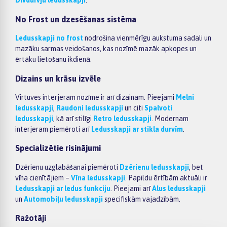
Divdurvju ledusskapji
.
No Frost un dzesēšanas sistēma
Ledusskapji no frost
nodrošina vienmērīgu aukstuma sadali un
mazāku sarmas veidošanos, kas nozīmē mazāk apkopes un
ērtāku lietošanu ikdienā.
Dizains un krāsu izvēle
Virtuves interjeram nozīme ir arī dizainam. Pieejami
Melni
ledusskapji
,
Raudoni ledusskapji
un citi
Spalvoti
ledusskapji
, kā arī stilīgi
Retro ledusskapji
. Modernam
interjeram piemēroti arī
Ledusskapji ar stikla durvīm
.
Specializētie risinājumi
Dzērienu uzglabāšanai piemēroti
Dzērienu ledusskapji
, bet
vīna cienītājiem –
Vīna ledusskapji
. Papildu ērtībām aktuāli ir
Ledusskapji ar ledus funkciju
. Pieejami arī
Alus ledusskapji
un
Automobiļu ledusskapji
specifiskām vajadzībām.
Ražotāji