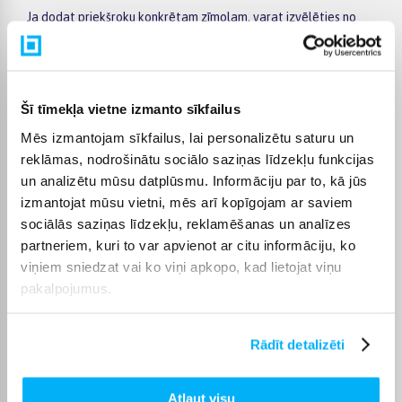
Ja dodat priekšroku konkrētam zīmolam, varat izvēlēties no
Liebherr ledusskapji
vai
Samsung ledusskapji
sortimenta.
Piegāde un apmaksa pa daļām
Ledusskapjus piegādājam visā Latvijā – ērti un droši līdz jūsu
Šī tīmekļa vietne izmanto sīkfailus
mājām. Pērkot par 299 € un vairāk, nodrošinām bezmaksas
Mēs izmantojam sīkfailus, lai personalizētu saturu un
piegādi. Precīzus piegādes termiņus un nosacījumus vienmēr
reklāmas, nodrošinātu sociālo saziņas līdzekļu funkcijas
varat atrast konkrētās preces lapā.
un analizētu mūsu datplūsmu. Informāciju par to, kā jūs
Preces iespējams iegādāties arī ar apmaksu pa daļām –
izmantojat mūsu vietni, mēs arī kopīgojam ar saviem
izvēlieties maksājumu 6 mēnešu periodā un norēķinieties
sociālās saziņas līdzekļu, reklamēšanas un analīzes
vienādās ikmēneša summās, lai pirkuma izmaksas būtu vieglāk
partneriem, kuri to var apvienot ar citu informāciju, ko
plānot.
viņiem sniedzat vai ko viņi apkopo, kad lietojat viņu
pakalpojumus.
Rādīt detalizēti
Pircēju atsauksmes par precēm
Atļaut visu