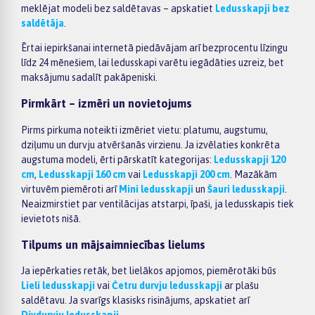
meklējat modeli bez saldētavas – apskatiet
Ledusskapji bez
saldētāja
.
Ērtai iepirkšanai internetā piedāvājam arī bezprocentu līzingu
līdz 24 mēnešiem, lai ledusskapi varētu iegādāties uzreiz, bet
maksājumu sadalīt pakāpeniski.
Pirmkārt – izmēri un novietojums
Pirms pirkuma noteikti izmēriet vietu: platumu, augstumu,
dziļumu un durvju atvēršanās virzienu. Ja izvēlaties konkrēta
augstuma modeli, ērti pārskatīt kategorijas:
Ledusskapji 120
cm
,
Ledusskapji 160 cm
vai
Ledusskapji 200 cm
. Mazākām
virtuvēm piemēroti arī
Mini ledusskapji
un
Šauri ledusskapji
.
Neaizmirstiet par ventilācijas atstarpi, īpaši, ja ledusskapis tiek
ievietots nišā.
Tilpums un mājsaimniecības lielums
Ja iepērkaties retāk, bet lielākos apjomos, piemērotāki būs
Lieli ledusskapji
vai
Četru durvju ledusskapji
ar plašu
saldētavu. Ja svarīgs klasisks risinājums, apskatiet arī