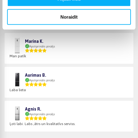
Audrius K.
Apstiprināts pircējs
Noraidīt
Pagaidām viss kārtībā. Ledusskapis ir kluss, labi darbojas. Piegāde
mazliet aizk ...
Marina K.
Apstiprināts pircējs
Man patīk
Aurimas B.
Apstiprināts pircējs
Laba lieta
Agnis R.
Apstiprināts pircējs
Ļoti labi. Labs ,ātrs un kvalitatīvs serviss.