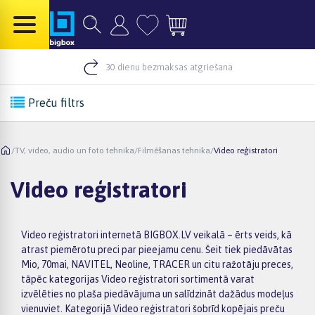
30 dienu bezmaksas atgriešana
Preču filtrs
/
TV, video, audio un foto tehnika
/
Filmēšanas tehnika
/
Video reģistratori
Video reģistratori
Video reģistratori internetā BIGBOX.LV veikalā – ērts veids, kā
atrast piemērotu preci par pieejamu cenu. Šeit tiek piedāvātas
Mio, 70mai, NAVITEL, Neoline, TRACER un citu ražotāju preces,
tāpēc kategorijas Video reģistratori sortimentā varat
izvēlēties no plaša piedāvājuma un salīdzināt dažādus modeļus
vienuviet. Kategorijā Video reģistratori šobrīd kopējais preču