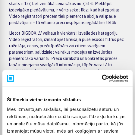
skaits ir 127, bet zemākā cena sākas no 7,51 €. Meklējot
izdevīgāko piedāvājumu, ir vērts sekot līdzi, kad kategorijas
Video reģistratori precēm tiek piemērota akcija vai īpašie
piedāvājumi – tā vēlamo preci iespējams iegādāties lētāk.
Lietot BIGBOX.LV veikalu ir vienkārši: izvēlieties kategoriju
Video reģistratori, izmantojiet kreisajā pusē esošos filtrus pēc
ražotāja, cenas, preču īpašībām vai citiem svarīgiem
parametriem, salīdziniet vairākus modeļus un izvēlieties
piemērotāko variantu. Preču sarakstā un konkrētās preces
lapā ir pieejama svarīgākā informācija, tāpēc varat ātri
novērtēt tehniskos datus, piegādes termiņu un pirkuma
nosacījumus. Tas ļauj ērti iepirkties internetā, nesteidzīgi
salīdzinot dažādus kategorijā Video reģistratori pieejamos
piedāvājumus.
Šī tīmekļa vietne izmanto sīkfailus
BIGBOX.LV piedāvā iespēju par pirkumu norēķināties 6
vienādos maksājumos, tāpēc izvēlēto preci iespējams
Mēs izmantojam sīkfailus, lai personalizētu saturu un
iegādāties ērtāk, sadalot maksājumu vairākās daļās. Piegāde
reklāmas, nodrošinātu sociālo saziņas līdzekļu funkcijas
ir pieejama visā Latvijā: piegāde uz pakomātiem maksā no 2,99
un analizētu mūsu datplūsmu. Informāciju par to, kā jūs
€, bet pasūtījumiem virs 499 € piegāde uz pakomātu ir bez
izmantojat mūsu vietni, mēs arī kopīgojam ar saviem
maksas; kurjera piegāde maksā no 3,99 €. Precīzs katras