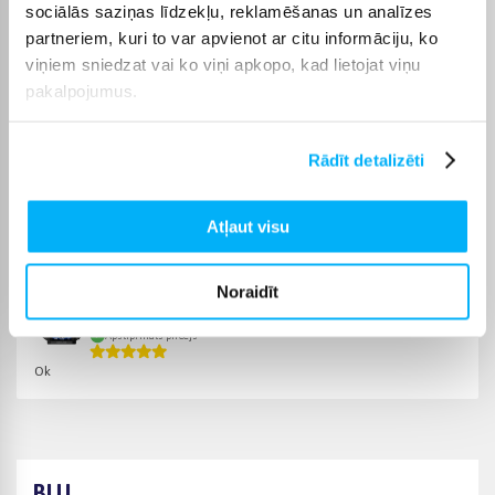
sociālās saziņas līdzekļu, reklamēšanas un analīzes
preces piegādes termiņš vienmēr ir norādīts konkrētās preces
lapā.
partneriem, kuri to var apvienot ar citu informāciju, ko
viņiem sniedzat vai ko viņi apkopo, kad lietojat viņu
Piemērotu preci no kategorijas Video reģistratori piegādāsim
pakalpojumus.
norādītajā termiņā, lai pirkumu internetā varētu saņemt jums
ērtā veidā.
Rādīt detalizēti
Atļaut visu
Pircēju atsauksmes par precēm
Noraidīt
Andis D.
Apstiprināts pircējs
Ok
BUJ