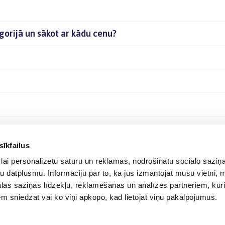
egorijā un sākot ar kādu cenu?
sīkfailus
lai personalizētu saturu un reklāmas, nodrošinātu sociālo saziņa
u datplūsmu. Informāciju par to, kā jūs izmantojat mūsu vietni, 
ās saziņas līdzekļu, reklamēšanas un analīzes partneriem, kuri
iem sniedzat vai ko viņi apkopo, kad lietojat viņu pakalpojumus.
© 2012-
2026
BIGBOX.LV