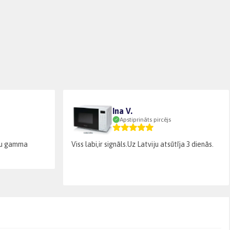
Ina V.
Apstiprināts pircējs
āsu gamma
Viss labi,ir signāls.Uz Latviju atsūtīja 3 dienās.