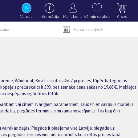
Valoda
Informācija
Mans konts
Vēlmju saraksts
Grozs
pošana
Pirkšanas ceļveži
Gorenje, Whirlpool, Bosch un citu ražotāju preces, tāpēc kategorijas
 kopējais preču skaits ir 393, bet zemākā cena sākas no 19,68 €. Meklējot
reci iespējams iegādāties lētāk.
u īpašībām vai citiem svarīgiem parametriem, salīdziniet vairākus modeļus
os datus, piegādes termiņu un pirkuma nosacījumus. Tas ļauj ērti
vairākās daļās. Piegāde ir pieejama visā Latvijā: piegāde uz
ces piegādes termiņš vienmēr ir norādīts konkrētās preces lapā.