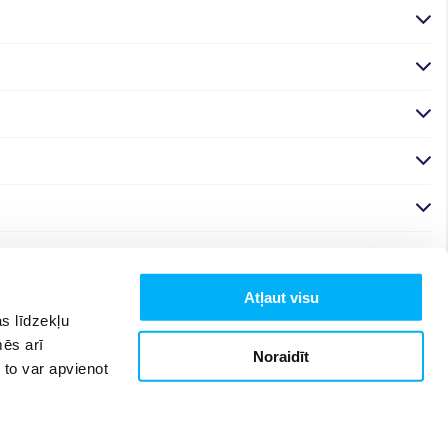
Atļaut visu
s līdzekļu
mēs arī
Noraidīt
 to var apvienot