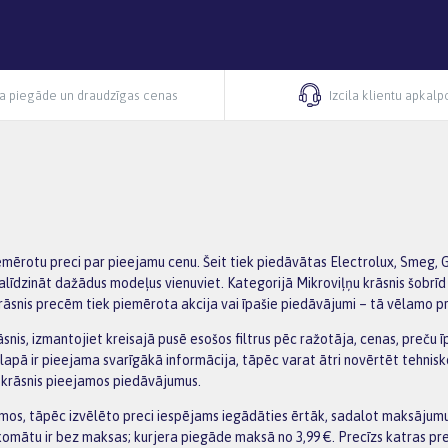
ra piegāde un draudzīgas cenas
Izcila klientu apkal
iemērotu preci par pieejamu cenu. Šeit tiek piedāvātas Electrolux, Smeg, 
alīdzināt dažādus modeļus vienuviet. Kategorijā Mikroviļņu krāsnis šobrīd
krāsnis precēm tiek piemērota akcija vai īpašie piedāvājumi – tā vēlamo p
rāsnis, izmantojiet kreisajā pusē esošos filtrus pēc ražotāja, cenas, preč
lapā ir pieejama svarīgākā informācija, tāpēc varat ātri novērtēt tehnisk
u krāsnis pieejamos piedāvājumus.
os, tāpēc izvēlēto preci iespējams iegādāties ērtāk, sadalot maksājumu 
omātu ir bez maksas; kurjera piegāde maksā no 3,99 €. Precīzs katras pre