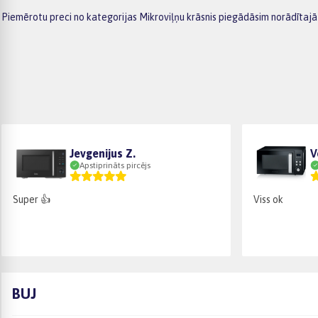
Piemērotu preci no kategorijas Mikroviļņu krāsnis piegādāsim norādītajā
Jevgenijus Z.
V
Apstiprināts pircējs
Super 👍
Viss ok
BUJ