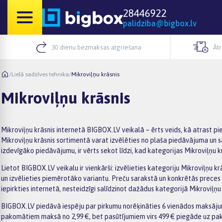
28446922
palidziba@bigbox.lv
30 dienu bezmaksas atgriešana
Āt
/
Lielā sadzīves tehnika
/
Mikroviļņu krāsnis
Mikroviļņu krāsnis
Mikroviļņu krāsnis internetā BIGBOX.LV veikalā – ērts veids, kā atrast p
Mikroviļņu krāsnis sortimentā varat izvēlēties no plaša piedāvājuma un s
izdevīgāko piedāvājumu, ir vērts sekot līdzi, kad kategorijas Mikroviļņu 
Lietot BIGBOX.LV veikalu ir vienkārši: izvēlieties kategoriju Mikroviļņu k
un izvēlieties piemērotāko variantu. Preču sarakstā un konkrētās preces 
iepirkties internetā, nesteidzīgi salīdzinot dažādus kategorijā Mikroviļņ
BIGBOX.LV piedāvā iespēju par pirkumu norēķināties 6 vienādos maksājum
pakomātiem maksā no 2,99 €, bet pasūtījumiem virs 499 € piegāde uz pak