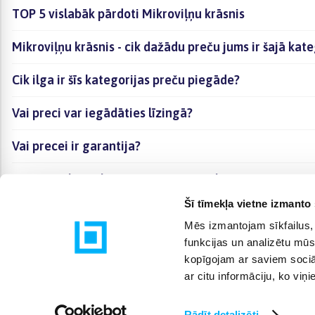
TOP 5 vislabāk pārdoti Mikroviļņu krāsnis
Mikroviļņu krāsnis - cik dažādu preču jums ir šajā kat
Cik ilga ir šīs kategorijas preču piegāde?
Vai preci var iegādāties līzingā?
Vai precei ir garantija?
Kā visērtāk izvēlēties sev piemērotāko preci?
Šī tīmekļa vietne izmanto 
Mēs izmantojam sīkfailus, 
funkcijas un analizētu mūs
kopīgojam ar saviem sociāl
ar citu informāciju, ko viņ
Rādīt detalizēti