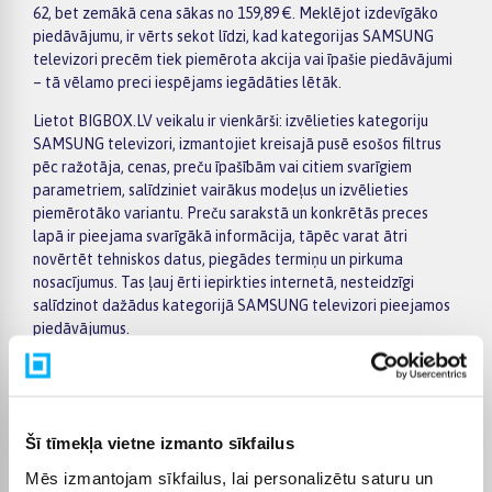
62, bet zemākā cena sākas no 159,89 €. Meklējot izdevīgāko
piedāvājumu, ir vērts sekot līdzi, kad kategorijas SAMSUNG
televizori precēm tiek piemērota akcija vai īpašie piedāvājumi
– tā vēlamo preci iespējams iegādāties lētāk.
Lietot BIGBOX.LV veikalu ir vienkārši: izvēlieties kategoriju
SAMSUNG televizori, izmantojiet kreisajā pusē esošos filtrus
pēc ražotāja, cenas, preču īpašībām vai citiem svarīgiem
parametriem, salīdziniet vairākus modeļus un izvēlieties
piemērotāko variantu. Preču sarakstā un konkrētās preces
lapā ir pieejama svarīgākā informācija, tāpēc varat ātri
novērtēt tehniskos datus, piegādes termiņu un pirkuma
nosacījumus. Tas ļauj ērti iepirkties internetā, nesteidzīgi
salīdzinot dažādus kategorijā SAMSUNG televizori pieejamos
piedāvājumus.
BIGBOX.LV piedāvā iespēju par pirkumu norēķināties 6
vienādos maksājumos, tāpēc izvēlēto preci iespējams
iegādāties ērtāk, sadalot maksājumu vairākās daļās. Piegāde
ir pieejama visā Latvijā: piegāde uz pakomātiem maksā no 2,99
Šī tīmekļa vietne izmanto sīkfailus
€, bet pasūtījumiem virs 499 € piegāde uz pakomātu ir bez
Mēs izmantojam sīkfailus, lai personalizētu saturu un
maksas; kurjera piegāde maksā no 3,99 €. Precīzs katras