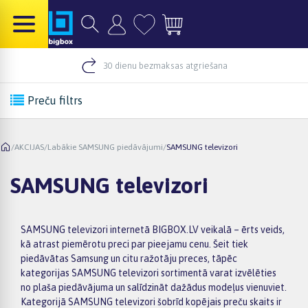
30 dienu bezmaksas atgriešana
Preču filtrs
/
AKCIJAS
/
Labākie SAMSUNG piedāvājumi
/
SAMSUNG televizori
SAMSUNG televizori
SAMSUNG televizori internetā BIGBOX.LV veikalā – ērts veids,
kā atrast piemērotu preci par pieejamu cenu. Šeit tiek
piedāvātas Samsung un citu ražotāju preces, tāpēc
kategorijas SAMSUNG televizori sortimentā varat izvēlēties
no plaša piedāvājuma un salīdzināt dažādus modeļus vienuviet.
Kategorijā SAMSUNG televizori šobrīd kopējais preču skaits ir