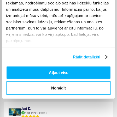
reklāmas, nodrošinātu sociālo saziņas līdzekļu funkcijas
preces piegādes termiņš vienmēr ir norādīts konkrētās preces
lapā.
un analizētu mūsu datplūsmu. Informāciju par to, kā jūs
izmantojat mūsu vietni, mēs arī kopīgojam ar saviem
Piemērotu preci no kategorijas SAMSUNG televizori
sociālās saziņas līdzekļu, reklamēšanas un analīzes
piegādāsim norādītajā termiņā, lai pirkumu internetā varētu
partneriem, kuri to var apvienot ar citu informāciju, ko
saņemt jums ērtā veidā.
viņiem sniedzat vai ko viņi apkopo, kad lietojat viņu
pakalpojumus.
Rādīt detalizēti
Pircēju atsauksmes par precēm
Atļaut visu
Vaidas S.
Apstiprināts pircējs
Noraidīt
Lieliska lieta. Pilnīgi vieds. Praktiski pats ieslēdzas un skatās. Tam
gandrīz n ...
Juri K.
Apstiprināts pircējs