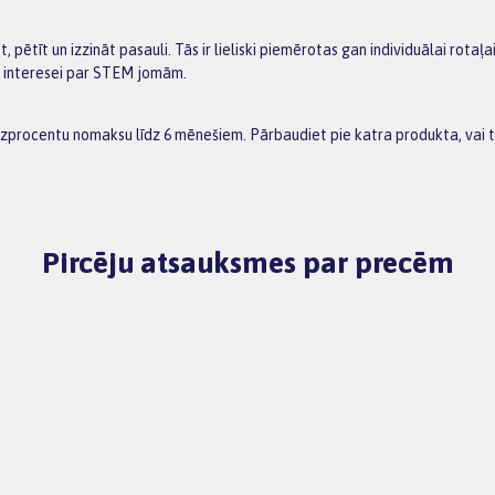
pētīt un izzināt pasauli. Tās ir lieliski piemērotas gan individuālai rotaļ
i interesei par STEM jomām.
bezprocentu nomaksu līdz 6 mēnešiem. Pārbaudiet pie katra produkta, vai
Pircēju atsauksmes par precēm