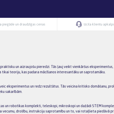
ra piegāde un draudzīgas cenas
Izcila klientu apkal
aur praktisku un aizraujošu pieredzi. Tās ļauj veikt vienkāršus eksperimen
is tikai teoriju, kas padara mācīšanos interesantāku un saprotamāku.
i veic eksperimentus un redz rezultātus. Tās veicina kritisko domāšanu, pro
 seku sakarībām.
onikas un robotikas komplekti, teleskopi, mikroskopi un dažādi STEM komp
 vecumu, drošību, instrukciju saprotamību un to, vai rotaļlieta piedāvā pra