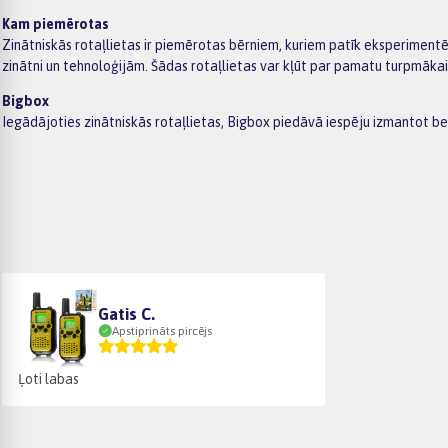
Kam piemērotas
Zinātniskās rotaļlietas ir piemērotas bērniem, kuriem patīk eksperimentēt, 
zinātni un tehnoloģijām. Šādas rotaļlietas var kļūt par pamatu turpmāka
Bigbox
Iegādājoties zinātniskās rotaļlietas, Bigbox piedāvā iespēju izmantot 
Gatis C.
Apstiprināts pircējs
Ļoti labas