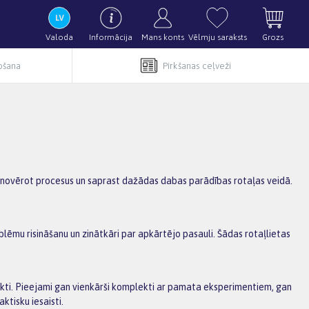
Valoda
Informācija
Mans konts
Vēlmju saraksts
Grozs
pošana
Pirkšanas ceļveži
tus, novērot procesus un saprast dažādas dabas parādības rotaļas veidā.
blēmu risināšanu un zinātkāri par apkārtējo pasauli. Šādas rotaļlietas
lekti. Pieejami gan vienkārši komplekti ar pamata eksperimentiem, gan
ktisku iesaisti.