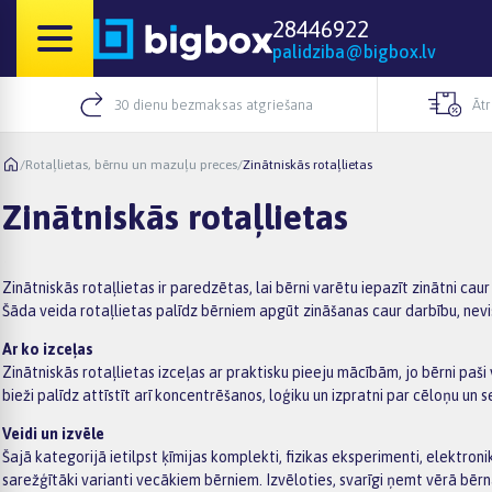
28446922
palidziba@bigbox.lv
30 dienu bezmaksas atgriešana
Āt
/
Rotaļlietas, bērnu un mazuļu preces
/
Zinātniskās rotaļlietas
Zinātniskās rotaļlietas
Zinātniskās rotaļlietas ir paredzētas, lai bērni varētu iepazīt zinātni c
Šāda veida rotaļlietas palīdz bērniem apgūt zināšanas caur darbību, nev
Ar ko izceļas
Zinātniskās rotaļlietas izceļas ar praktisku pieeju mācībām, jo bērni paš
bieži palīdz attīstīt arī koncentrēšanos, loģiku un izpratni par cēloņu un
Veidi un izvēle
Šajā kategorijā ietilpst ķīmijas komplekti, fizikas eksperimenti, elektr
sarežģītāki varianti vecākiem bērniem. Izvēloties, svarīgi ņemt vērā bērna