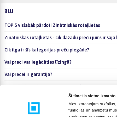
BUJ
TOP 5 vislabāk pārdoti Zinātniskās rotaļlietas
Zinātniskās rotaļlietas - cik dažādu preču jums ir šaj
Cik ilga ir šīs kategorijas preču piegāde?
Vai preci var iegādāties līzingā?
Vai precei ir garantija?
Kā visērtāk izvēlēties sev piemērotāko preci?
Šī tīmekļa vietne izmanto 
Mēs izmantojam sīkfailus, 
funkcijas un analizētu mūs
kopīgojam ar saviem sociāl