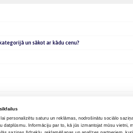
ā kategorijā un sākot ar kādu cenu?
sīkfailus
lai personalizētu saturu un reklāmas, nodrošinātu sociālo saziņa
u datplūsmu. Informāciju par to, kā jūs izmantojat mūsu vietni, 
ās saziņas līdzekļu, reklamēšanas un analīzes partneriem, kuri