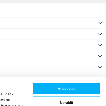
Atļaut visu
s līdzekļu
mēs arī
Noraidīt
 to var apvienot