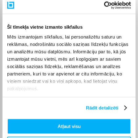
QLED televizori BIGBOX
BIGBOX piedāvā QLED televizorus par konkurētspējīgām
cenām ar iespēju iegādāties uz nomaksu līdz 6 mēnešiem.
Šī tīmekļa vietne izmanto sīkfailus
QLED ir lieliska izvēle tiem, kas vēlas spilgtu, krāsainu un
Mēs izmantojam sīkfailus, lai personalizētu saturu un
daudzpusīgu televizoru ikdienas lietošanai.
reklāmas, nodrošinātu sociālo saziņas līdzekļu funkcijas
un analizētu mūsu datplūsmu. Informāciju par to, kā jūs
izmantojat mūsu vietni, mēs arī kopīgojam ar saviem
sociālās saziņas līdzekļu, reklamēšanas un analīzes
partneriem, kuri to var apvienot ar citu informāciju, ko
Pircēju atsauksmes par precēm
viņiem sniedzat vai ko viņi apkopo, kad lietojat viņu
pakalpojumus.
Julius Š.
Apstiprināts pircējs
Rādīt detalizēti
Televizors ir spilgts, spēlējot ar PS5 šķita, ka tas ir 120 Hz.
Atļaut visu
Darius S.
Apstiprināts pircējs