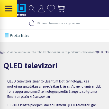
30 dienu bezmaksas atgriešana
Preču filtrs
/
TV, video, audio un foto tehnika
/
Televizori un to piederumi
/
Televizori
/
QLED telev
QLED televizori
QLED televizori izmanto Quantum Dot tehnoloģiju, kas
nodrošina spilgtākas un precīzākas krāsas. Apvienojumā ar LED
fona apgaismojumu šī tehnoloģija piedāvā augstu spilgtuma
līmeni un plašu krāsu spektru.
BIGBOX klāstā pieejami dažādu izmēru QLED televizori gan