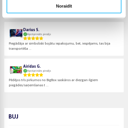
Noraidīt
Piegādāja diezgan ātri un kārtīgi. Prece darbojas tā, kā no tās tika
gaidīts.
Darius S.
Apstiprināts pircējs
Piegādāja ar simboliski bojātu iepakojumu, bet, iespējams, tas bija
transportēša ...
Airidas G.
Apstiprināts pircējs
Pēdējos trīs pirkumos no BigBox saskāros ar diezgan ilgiem
piegādes/saņemšanas t ...
BUJ