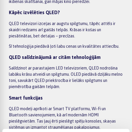
ikdienas skatīšanai, gan mājas kino pieredzei.
Kāpēc izvēlēties QLED?
QLED televizori izceļas ar augstu spilgtumu, tāpēc attēls ir
skaidri redzams arī gaišās telpās. Krāsas ir košas un
piesātinātas, bet detaļas – precīzas.
Šī tehnoloģija piedāvā ļoti labu cenas un kvalitātes attiecību.
QLED salīdzinājumā ar citām tehnoloģijām
Salīdzinot ar parastajiem LED televizoriem, QLED nodrošina
labāku krāsu atveidi un spilgtumu. OLED piedāvā dziļāku melno
toni, savukārt QLED priekšrocība ir lielāks spilgtums un
piemērotība gaišām telpām.
Smart funkcijas
QLED modeļi aprīkoti ar Smart TV platformu, Wi-Fi un
Bluetooth savienojumiem, kā arī modernām HDMI
pieslēgvietām. Tas ļauj ērti pieslēgt spēļu konsoles, skaņas
sistēmas un izmantot straumēšanas pakalpojumus.