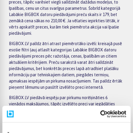
preces, tāpēc varēsiet viegli salīdzināt dažādus modeļus, to
īpašības, cenu un citus svarīgus parametrus. Šobrīd kategorijā
Labākie BIGBOX datoru piedāvājumi preču skaits ir 179, bet
zemākā cena sākas no 210,00 €. Ja vēlaties iepirkties lētāk, ir
vērts apskatīt preces, kurām tiek piemērota akcija vai īpašie
piedāvājumi.
BIGBOX.LV palīdz ātri atrast piemērotāko izvēli: kreisajā pusē
esošie filtri ļauj atlasīt kategorijas Labākie BIGBOX datoru
piedāvājumi preces pēc ražotāja, cenas, īpašībām un citiem
aktuāliem kritērijiem. Preču sarakstā varat ātri salīdzināt
piedāvājumus, bet konkrētās preces lapā atradīsiet plašāku
informāciju par tehniskajiem datiem, piegādes termiņu,
apmaksas iespējām un pirkuma nosacījumiem. Tas palīdz ērtāk
pieņemt lēmumu un pasūtīt izvēlēto preci internetā.
BIGBOX.LV piedāvā iespēju par pirkumu norēķināties 6
vienādos maksājumos, tāpēc izvēlēto preci var iegādāties
ērtāk, sadalot maksājumu vairākās daļās. Piegāde tiek
nodrošināta visā Latvijā: uz pakomātiem no 2,99 €, bet
pasūtījumiem virs 499 € piegāde uz pakomātu ir bez maksas;
kurjera piegāde maksā no 3,99 €. Precīzs katras preces