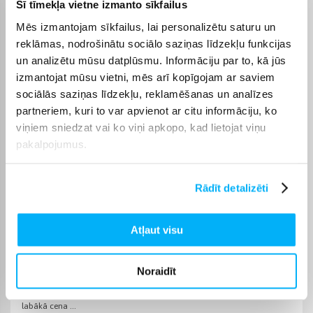
Šī tīmekļa vietne izmanto sīkfailus
piegādes termiņš vienmēr ir norādīts konkrētās preces lapā.
Mēs izmantojam sīkfailus, lai personalizētu saturu un
Izvēlēto preci no kategorijas Labākie BIGBOX datoru
reklāmas, nodrošinātu sociālo saziņas līdzekļu funkcijas
piedāvājumi piegādāsim norādītajā termiņā, lai pirkumu
internetā varētu saņemt jums ērtā veidā.
un analizētu mūsu datplūsmu. Informāciju par to, kā jūs
izmantojat mūsu vietni, mēs arī kopīgojam ar saviem
sociālās saziņas līdzekļu, reklamēšanas un analīzes
partneriem, kuri to var apvienot ar citu informāciju, ko
viņiem sniedzat vai ko viņi apkopo, kad lietojat viņu
Pircēju atsauksmes par precēm
pakalpojumus.
Jaunius P.
Rādīt detalizēti
Apstiprināts pircējs
Labs dators mācībām, kvalitatīvs korpuss un ekrāns
Atļaut visu
Natalja M.
Noraidīt
Apstiprināts pircējs
Esmu ļoti apmierināts ar pirkumu! Viss patika – ļoti ātra piegāde un
labākā cena ...