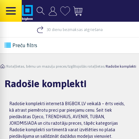
30 dienu bezmaksas atgriešana
Preču filtrs
/
Rotaļlietas, bērnu un mazuļu preces
/
Izglītojošās rotaļlietas
/
Radošie komplekti
Radošie komplekti
Radošie komplekti internetā BIGBOX.LV veikalā – ērts veids,
kā atrast piemērotu preci par pieejamu cenu. Šeit tiek
piedāvātas Djeco, TRENDHAUS, AVENIR, TUBAN,
JOKOMISIADA un citu ražotāju preces, tāpēc kategorijas
Radošie komplekti sortimentā varat izvēlēties no plaša
piedāvājuma un salīdzināt dažādus modeļus vienuviet.