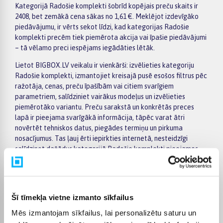
Kategorijā Radošie komplekti šobrīd kopējais preču skaits ir
2408, bet zemākā cena sākas no 1,61 €. Meklējot izdevīgāko
piedāvājumu, ir vērts sekot līdzi, kad kategorijas Radošie
komplekti precēm tiek piemērota akcija vai īpašie piedāvājumi
– tā vēlamo preci iespējams iegādāties lētāk.
Lietot BIGBOX.LV veikalu ir vienkārši: izvēlieties kategoriju
Radošie komplekti, izmantojiet kreisajā pusē esošos filtrus pēc
ražotāja, cenas, preču īpašībām vai citiem svarīgiem
parametriem, salīdziniet vairākus modeļus un izvēlieties
piemērotāko variantu. Preču sarakstā un konkrētās preces
lapā ir pieejama svarīgākā informācija, tāpēc varat ātri
novērtēt tehniskos datus, piegādes termiņu un pirkuma
nosacījumus. Tas ļauj ērti iepirkties internetā, nesteidzīgi
salīdzinot dažādus kategorijā Radošie komplekti pieejamos
piedāvājumus.
BIGBOX.LV piedāvā iespēju par pirkumu norēķināties 6
vienādos maksājumos, tāpēc izvēlēto preci iespējams
Šī tīmekļa vietne izmanto sīkfailus
iegādāties ērtāk, sadalot maksājumu vairākās daļās. Piegāde
ir pieejama visā Latvijā: piegāde uz pakomātiem maksā no 2,99
Mēs izmantojam sīkfailus, lai personalizētu saturu un
€, bet pasūtījumiem virs 499 € piegāde uz pakomātu ir bez