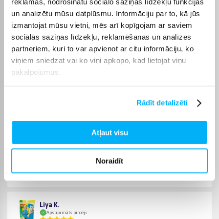
reklāmas, nodrošinātu sociālo saziņas līdzekļu funkcijas
maksas; kurjera piegāde maksā no 3,99 €. Precīzs katras
un analizētu mūsu datplūsmu. Informāciju par to, kā jūs
preces piegādes termiņš vienmēr ir norādīts konkrētās preces
izmantojat mūsu vietni, mēs arī kopīgojam ar saviem
lapā.
sociālās saziņas līdzekļu, reklamēšanas un analīzes
Piemērotu preci no kategorijas Radošie komplekti piegādāsim
partneriem, kuri to var apvienot ar citu informāciju, ko
norādītajā termiņā, lai pirkumu internetā varētu saņemt jums
viņiem sniedzat vai ko viņi apkopo, kad lietojat viņu
ērtā veidā.
pakalpojumus.
Rādīt detalizēti
Pircēju atsauksmes par precēm
Atļaut visu
Rūta P.
Apstiprināts pircējs
Noraidīt
Ļoti ātra piegade
Liya K.
Apstiprināts pircējs