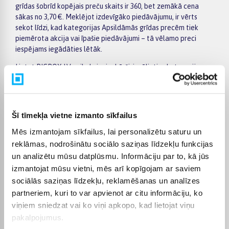
grīdas šobrīd kopējais preču skaits ir 360, bet zemākā cena
sākas no 3,70 €. Meklējot izdevīgāko piedāvājumu, ir vērts
sekot līdzi, kad kategorijas Apsildāmās grīdas precēm tiek
piemērota akcija vai īpašie piedāvājumi – tā vēlamo preci
iespējams iegādāties lētāk.
Lietot BIGBOX.LV veikalu ir vienkārši: izvēlieties kategoriju
Apsildāmās grīdas, izmantojiet kreisajā pusē esošos filtrus pēc
ražotāja, cenas, preču īpašībām vai citiem svarīgiem
parametriem, salīdziniet vairākus modeļus un izvēlieties
piemērotāko variantu. Preču sarakstā un konkrētās preces
Šī tīmekļa vietne izmanto sīkfailus
lapā ir pieejama svarīgākā informācija, tāpēc varat ātri
Mēs izmantojam sīkfailus, lai personalizētu saturu un
novērtēt tehniskos datus, piegādes termiņu un pirkuma
nosacījumus. Tas ļauj ērti iepirkties internetā, nesteidzīgi
reklāmas, nodrošinātu sociālo saziņas līdzekļu funkcijas
salīdzinot dažādus kategorijā Apsildāmās grīdas pieejamos
un analizētu mūsu datplūsmu. Informāciju par to, kā jūs
piedāvājumus.
izmantojat mūsu vietni, mēs arī kopīgojam ar saviem
sociālās saziņas līdzekļu, reklamēšanas un analīzes
BIGBOX.LV piedāvā iespēju par pirkumu norēķināties 6
vienādos maksājumos, tāpēc izvēlēto preci iespējams
partneriem, kuri to var apvienot ar citu informāciju, ko
iegādāties ērtāk, sadalot maksājumu vairākās daļās. Piegāde
viņiem sniedzat vai ko viņi apkopo, kad lietojat viņu
ir pieejama visā Latvijā: piegāde uz pakomātiem maksā no 2,99
pakalpojumus.
€, bet pasūtījumiem virs 499 € piegāde uz pakomātu ir bez