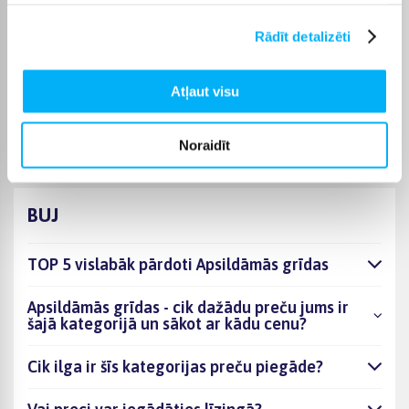
maksas; kurjera piegāde maksā no 3,99 €. Precīzs katras
preces piegādes termiņš vienmēr ir norādīts konkrētās preces
Rādīt detalizēti
lapā.
Piemērotu preci no kategorijas Apsildāmās grīdas piegādāsim
Atļaut visu
norādītajā termiņā, lai pirkumu internetā varētu saņemt jums
ērtā veidā.
Noraidīt
BUJ
TOP 5 vislabāk pārdoti Apsildāmās grīdas
Apsildāmās grīdas - cik dažādu preču jums ir
šajā kategorijā un sākot ar kādu cenu?
Cik ilga ir šīs kategorijas preču piegāde?