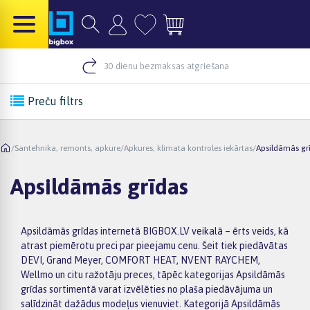
30 dienu bezmaksas atgriešana
Preču filtrs
/
Santehnika, remonts, apkure
/
Apkures, klimata kontroles iekārtas
/
Apsildāmās gr
Apsildāmās grīdas
Apsildāmās grīdas internetā BIGBOX.LV veikalā – ērts veids, kā
atrast piemērotu preci par pieejamu cenu. Šeit tiek piedāvātas
DEVI, Grand Meyer, COMFORT HEAT, NVENT RAYCHEM,
Wellmo un citu ražotāju preces, tāpēc kategorijas Apsildāmās
grīdas sortimentā varat izvēlēties no plaša piedāvājuma un
salīdzināt dažādus modeļus vienuviet. Kategorijā Apsildāmās